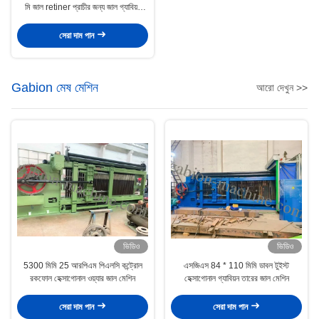
মি জাল retiner প্রাচীর জন্য জাল গ্যাবিয়ন
মেশিন
সেরা দাম পান
Gabion মেষ মেশিন
আরো দেখুন >>
ভিডিও
ভিডিও
5300 মিমি 25 আরপিএম পিএলসি কন্ট্রোল
এসজিএস 84 * 110 মিমি ডাবল টুইস্ট
রকফোল হেক্সাগোনাল ওয়্যার জাল মেশিন
হেক্সাগোনাল গ্যাবিয়ন তারের জাল মেশিন
সেরা দাম পান
সেরা দাম পান