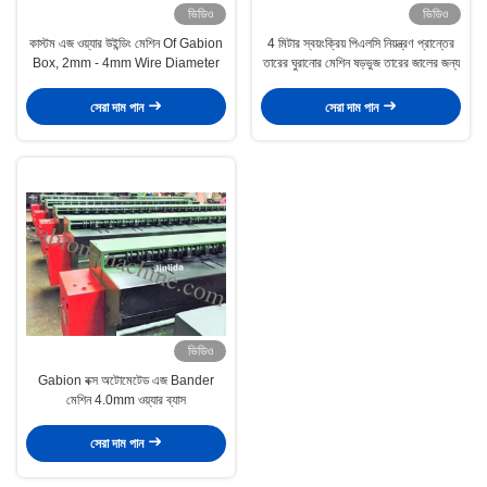
ভিডিও
ভিডিও
কাস্টম এজ ওয়্যার উইন্ডিং মেশিন Of Gabion
4 মিটার স্বয়ংক্রিয় পিএলসি নিয়ন্ত্রণ প্রান্তের
Box, 2mm - 4mm Wire Diameter
তারের ঘুরানোর মেশিন ষড়ভুজ তারের জালের জন্য
সেরা দাম পান
সেরা দাম পান
ভিডিও
Gabion বক্স অটোমেটেড এজ Bander
মেশিন 4.0mm ওয়্যার ব্যাস
সেরা দাম পান