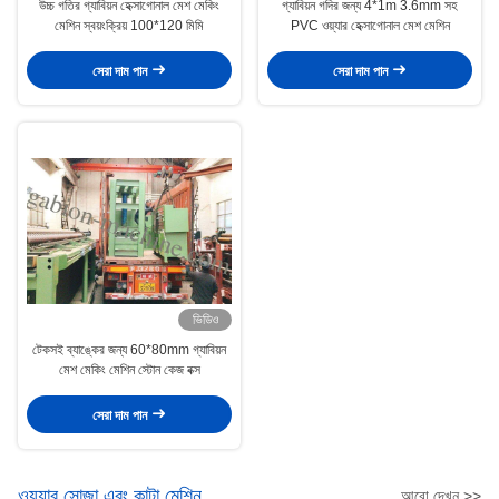
উচ্চ গতির গ্যাবিয়ন হেক্সাগোনাল মেশ মেকিং
গ্যাবিয়ন গদির জন্য 4*1m 3.6mm সহ
মেশিন স্বয়ংক্রিয় 100*120 মিমি
PVC ওয়্যার হেক্সাগোনাল মেশ মেশিন
সেরা দাম পান
সেরা দাম পান
ভিডিও
টেকসই ব্যাঙ্কের জন্য 60*80mm গ্যাবিয়ন
মেশ মেকিং মেশিন স্টোন কেজ বক্স
সেরা দাম পান
ওয়্যার সোজা এবং কাটা মেশিন
আরো দেখুন >>