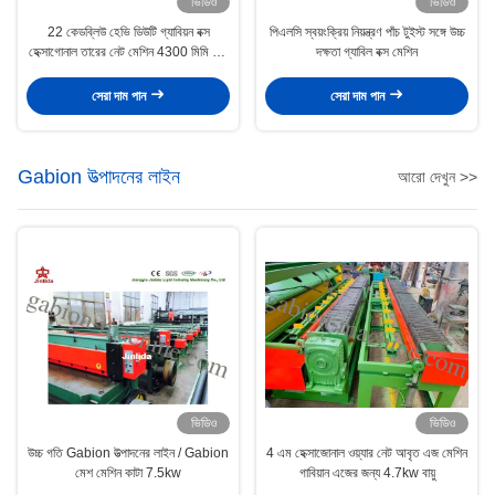
ভিডিও
ভিডিও
22 কেডব্লিউ হেভি ডিউটি ​​গ্যাবিয়ন বক্স
পিএলসি স্বয়ংক্রিয় নিয়ন্ত্রণ পাঁচ টুইস্ট সঙ্গে উচ্চ
হেক্সাগোনাল তারের নেট মেশিন 4300 মিমি জাল
দক্ষতা গ্যাবিল বক্স মেশিন
প্রস্থ
সেরা দাম পান
সেরা দাম পান
Gabion উত্পাদনের লাইন
আরো দেখুন >>
ভিডিও
ভিডিও
উচ্চ গতি Gabion উত্পাদনের লাইন / Gabion
4 এম হেক্সাজোনাল ওয়্যার নেট আবৃত এজ মেশিন
মেশ মেশিন কাটা 7.5kw
গাবিয়ান এজের জন্য 4.7kw বায়ু