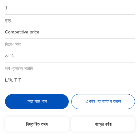
1
মূল্য:
Competitive price
বিতরণ সময়:
৩০ দিন
অর্থ প্রদানের শর্তাদি:
L/সি, T T
সেরা দাম পান
এখনই যোগাযোগ করুন
বিস্তারিত তথ্য
পণ্যের বর্ণনা