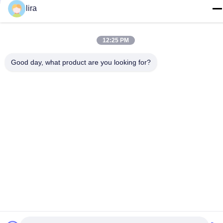
lira
টেলিফোন
86-510-86385783
12:25 PM
ই-মেইল
Good day, what product are you looking for?
sales@gabion.cn
ঠিকানা
No.102, Yungu রোড, Zhutang টাউন, Jiangyin সিটি, জিয়াংসু প্রদেশের,
চীন
গোপনীয়তা নীতি
|
সাইট ম্যাপ
চীন ভালো মানের Gabion মেশিন সরবরাহকারী। কপিরাইট © 2012-2026 Jiangyin
Jinlida Light Industry Machinery Co.,Ltd সমস্ত অধিকার সংরক্ষিত।