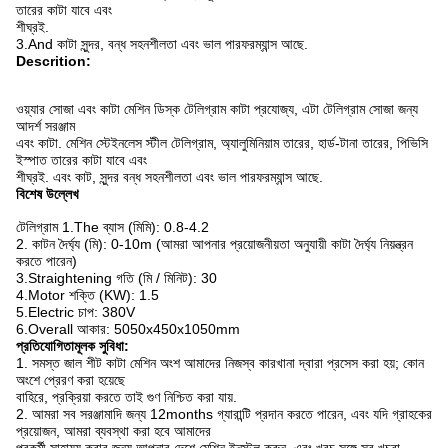
তারের কাটা যাবে এবং
শীঘ্রই.
3.And কাটা সুন্দর, বন্ধ সহনশীলতা এবং ভাল পারফরম্যান্স আছে.
Descrition:
ওয়্যার সোজা এবং কাটা মেশিন ডিস্ক টেলিগ্রাম কাটা প্রযোজ্য, এটা টেলিগ্রাম সোজা জন্য
আদর্শ সরঞ্জাম
এবং কাটা.
মেশিন স্টেইনলেস স্টীল টেলিগ্রাম, অ্যালুমিনিয়াম তারের, হার্ড-টানা তারের, পিভিসি
ইস্পাত তারের কাটা যাবে এবং
শীঘ্রই.
এবং কাট, সুন্দর বন্ধ সহনশীলতা এবং ভাল পারফরম্যান্স আছে.
বিশেষ উল্লেখ
টেলিগ্রাম 1.The ব্যাস (মিমি): 0.8-4.2
2. কাটন দৈর্ঘ্য (মি): 0-10m (আমরা আপনার প্রয়োজনীয়তা অনুযায়ী কাটা দৈর্ঘ্য নিয়ন্ত্রন
করতে পারেন)
3.Straightening গতি (মি / মিনিট): 30
4.Motor শক্তি (KW): 1.5
5.Electric চাপ: 380V
6.Overall আকার: 5050x450x1050mm
প্রতিযোগিতামূলক সুবিধা:
1. সমস্ত জাল শীট কাটা মেশিন অংশ আমাদের নিজস্ব কারখানা দ্বারা প্রসেস করা হয়;
কোন
অংশে প্রেরণ করা হয়েছে
বাহিরে, প্রক্রিয়া করতে তাই গুণ নিশ্চিত করা যায়.
2. আমরা সব সরঞ্জামাদি জন্য 12months গ্যারান্টি প্রদান করতে পারেন, এবং যদি গ্রাহকের
প্রয়োজন, আমরা ব্যবস্থা করা হবে আমাদের