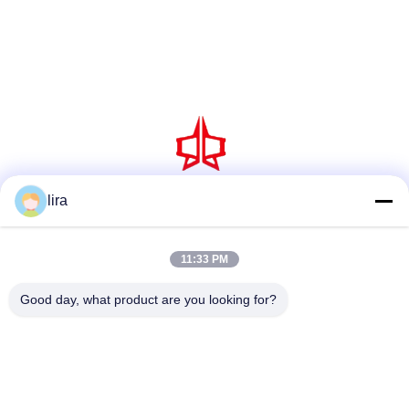
lira
সোশ্যাল মিডিয়া
11:33 PM
দ্রুত যোগাযোগ
Good day, what product are you looking for?
টেলিফোন
86-510-86385783
ই-মেইল