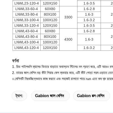
LNWL23-120-4
120X150
1.6-3.5
2
LNWL33-60-4
60X80
1.6-2.8
LNWL33-80-4
80X100
1.6-3
2
3300
LNWL33-100-4
100X120
1.6-3.2
LNWL33-120-4
120X150
1.6-3.5
2
LNWL43-60-4
60X80
1.6-2.8
LNWL43-80-4
80X100
2
4300
1.6-3
LNWL43-100-4
100X120
LNWL43-120-4
120X150
1.6-3.2
2
বর্ণনা
1. রিড পাইপগুলি ব্যাসের ভিতরে বাড়াতে অবাস্তব স্টিলের নল গ্রহণ করে, এটি আরও 
2. তারের জাল মেশিন বড় কীট গিয়ার কেস ব্যবহার করে,
এটি কীট পোড়া গরম এড়াতে তেল
৩.মেশিনটি নিরবচ্ছিন্নভাবে কাজ করতে এবং সহজেই চালাতে পারে run এতে কম শব্দ রয়েছ
ট্যাগ:
Gabion জাল মেশিন
Gabion বক্স মেশিন