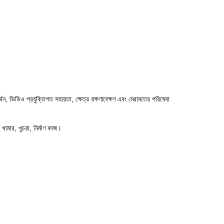
্থন, ভিডিও প্রযুক্তিগত সহায়তা, ক্ষেত্র রক্ষণাবেক্ষণ এবং মেরামতের পরিষেবা
, খামার, খুচরা, নির্মাণ কাজ।