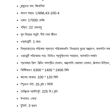
ব্র্যান্ডের নাম: জিনালিদা
মডেল নম্বর: LNWL43-100-4
ওজন: 17000 কেজি
শক্তি: 22 কেডব্লু
মূল বিক্রয় পয়েন্ট: দীর্ঘ সেবা জীবন
ওয়্যারেন্টি: 1 বছর
বিক্রয়োত্তর পরিষেবা প্রদত্ত পরিষেবাগুলি: নিখরচায় খুচরা যন্ত্রাংশ, অনলাইন সমর
ওয়ারেন্টি পরিষেবার পরে: ভিডিও প্রযুক্তিগত সহায়তা, অনলাইন সমর্থন
প্রযোজ্য শিল্প: বিল্ডিং সামগ্রীর দোকান, যন্ত্রপাতি মেরামত দোকান, উত্পাদন উদ্ভিদ
নির্দিষ্টকরণ: 6300 * 1400 * 2400 মিমি
জালের আকার: 100 * 120 মিমি
স্পিন্ডল গতি: 25 ঘন্টা / মিনিট
তাত্ত্বিক আউটপুট: 225 মি / ঘন্টা
উপাদান: লোহা
টুইস্ট: 3 ক্রস