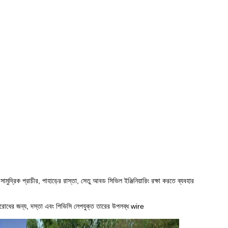
ামুদ্রিক প্রাচীর, পাহাড়ের রাস্তা, সেতু আবড সিভিল ইঞ্জিনিয়ারিং রক্ষা করতে ব্যবহার
িরোধের জন্য, দস্তা এবং পিভিসি লেপযুক্ত তারের উপলব্ধ wire