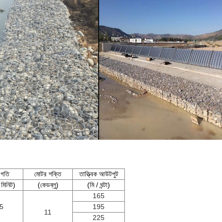
 গতি
মোটর শক্তি
তাত্ত্বিক আউটপুট
মিনিট)
(কেডব্লু)
(মি / ঘন্টা)
165
5
195
11
225