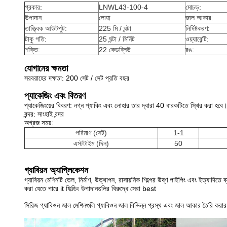
প্রকার:
LNWL43-100-4
মোচড়:
উপাদান:
লোহা
জাল আকার:
তাত্ত্বিক আউটপুট:
225 মি / ঘন্টা
নির্দিষ্টকরণ:
টাকু গতি:
25 ঘন্টা / মিনিট
ওয়্যারেন্টি:
শক্তি:
22 কেডব্লিউ
রঙ:
যোগানের ক্ষমতা
সরবরাহের দক্ষতা: 200 সেট / সেট প্রতি বছর
প্যাকেজিং এবং বিতরণ
প্যাকেজিংয়ের বিবরণ: নগ্ন প্যাকিং এবং লোহার তার দ্বারা 40 ধারকটিতে স্থির করা হবে
বন্দর: সাংহাই বন্দর
অগ্রজ সময়:
পরিমাণ (সেট)
1-1
এস্টটাইম (দিন)
50
গ্যাবিয়ন অ্যাপ্লিকেশন
গ্যাবিয়ন মেশিনটি তেল, নির্মাণ, উত্থাপন, রাসায়নিক শিল্পের উষ্ণ পাইপিং এবং ইত্যাদিতে 
করা যেতে পারে it ফিল্ডিং উপাদানগুলির বিরুদ্ধে সেরা best
সিরিজ গ্যাবিওন জাল মেশিনগুলি গ্যাবিওন জাল বিভিন্ন প্রস্থ এবং জাল আকার তৈরি করা