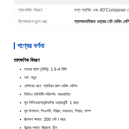
প্যাকেজিং বিবরণ:
নগ্ন প্যাকিং এবং 40'container লোহ
বিশেষভাবে তুলে ধরা:
গ্যালভানাইজড ওয়্যার নেট মেকিং মেশ
পণ্যের বর্ণনা
তাৎক্ষণিক বিবরণ
তারের ব্যাস (মিমি): 1.6-4 মিমি
শর্ত: নতুন
মেশিনের ধরণ: গ্যাবিয়ন জাল মেকিং মেশিন
ভিডিও বহির্গামী-পরিদর্শন: সরবরাহিত
মূল সিপিএমপোয়েন্টগুলির ওয়্যারেন্টি: 1 বছর
মূল উপাদান: পিএলসি, ইঞ্জিন, ভারবহন, গিয়ার, পাম্প
উত্পাদন ক্ষমতা: 200 সেট / বছর
উত্সের স্থান: জিয়াংসু, চীন