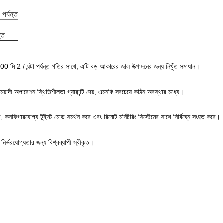
পর্যন্ত
ুত
00 মি 2 / ঘন্টা পর্যন্ত গতির সাথে, এটি বড় আকারের জাল উত্পাদনের জন্য নিখুঁত সমাধান।
মেয়াদী অপারেশন স্থিতিশীলতা গ্যারান্টি দেয়, এমনকি সবচেয়ে কঠিন অবস্থার মধ্যে।
, কনফিগারযোগ্য টুইস্ট মোড সমর্থন করে এবং রিমোট মনিটরিং সিস্টেমের সাথে নির্বিঘ্নে সংহত করে।
্ভরযোগ্যতার জন্য বিশ্বব্যাপী স্বীকৃত।
।