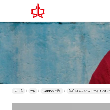
বাড়ি
পণ্য
Gabion মেশিন
জিনলিডা উচ্চ-দক্ষতা সম্পন্ন CNC গ্