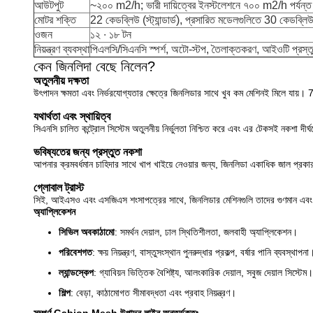
আউটপুট
~২০০ m2/h; ভারী দায়িত্বের ইনস্টলেশনে ৭০০ m2/h পর্যন্ত
মোটর শক্তি
22 কেডব্লিউ (স্ট্যান্ডার্ড), প্রসারিত মডেলগুলিতে 30 কেডব্লিউ 
ওজন
১২ ∙ ১৮ টন
নিয়ন্ত্রণ ব্যবস্থা
পিএলসি/সিএনসি স্পর্শ, অটো-স্টপ, তৈলাক্তকরণ, আইওটি প্রস্ত
কেন জিনলিদা বেছে নিলেন?
অতুলনীয় দক্ষতা
উৎপাদন ক্ষমতা এবং নির্ভরযোগ্যতার ক্ষেত্রে জিনলিডার সাথে খুব কম মেশিনই মিলে যায়। 7
যথার্থতা এবং স্থায়িত্ব
সিএনসি চালিত কন্ট্রোল সিস্টেম অতুলনীয় নির্ভুলতা নিশ্চিত করে এবং এর টেকসই নকশা দীর্ঘ
ভবিষ্যতের জন্য প্রস্তুত নকশা
আপনার ক্রমবর্ধমান চাহিদার সাথে খাপ খাইয়ে নেওয়ার জন্য, জিনলিডা একাধিক জাল প্রকার
গ্লোবাল ট্রাস্ট
সিই, আইএসও এবং এসজিএস শংসাপত্রের সাথে, জিনলিডার মেশিনগুলি তাদের গুণমান এবং নির
অ্যাপ্লিকেশন
সিভিল অবকাঠামো
: সমর্থন দেয়াল, ঢাল স্থিতিশীলতা, জলবাহী অ্যাপ্লিকেশন।
পরিবেশগত
: ক্ষয় নিয়ন্ত্রণ, বাস্তুসংস্থান পুনরুদ্ধার প্রকল্প, বর্ষার পানি ব্যবস্থাপনা
ল্যান্ডস্কেপ
: গ্যাবিয়ন ভিত্তিক বৈশিষ্ট্য, আলংকারিক দেয়াল, সবুজ দেয়াল সিস্টেম।
শিল্প
: বেড়া, কাঠামোগত সীমাবদ্ধতা এবং প্রবাহ নিয়ন্ত্রণ।