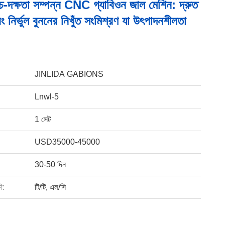
চ-দক্ষতা সম্পন্ন CNC গ্যাবিওন জাল মেশিন: দ্রুত
নির্ভুল বুননের নিখুঁত সংমিশ্রণ যা উৎপাদনশীলতা
JINLIDA GABIONS
Lnwl-5
1 সেট
USD35000-45000
30-50 দিন
ি:
টি/টি, এল/সি