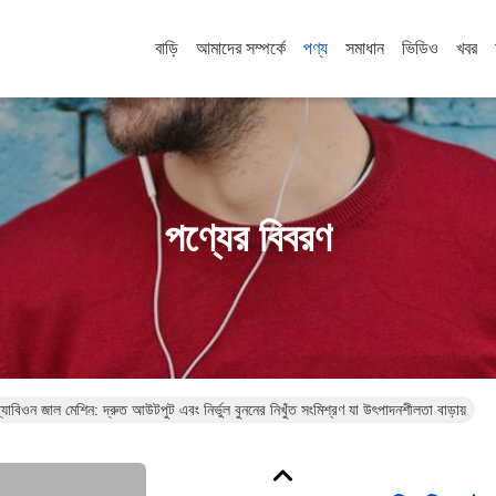
বাড়ি
আমাদের সম্পর্কে
পণ্য
সমাধান
ভিডিও
খবর
পণ্যের বিবরণ
যাবিওন জাল মেশিন: দ্রুত আউটপুট এবং নির্ভুল বুননের নিখুঁত সংমিশ্রণ যা উৎপাদনশীলতা বাড়ায়