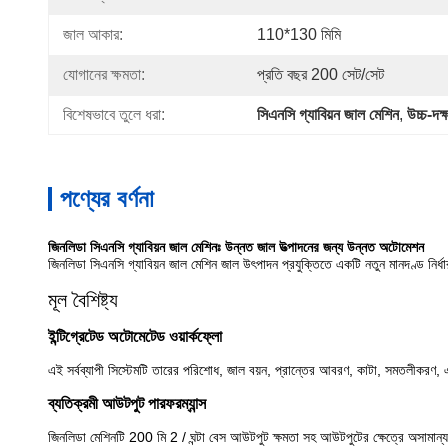
জাল আকার:
110*130 মিমি
যোগানের ক্ষমতা:
প্রতি বছর 200 সেট/সেট
বিশেষভাবে তুলে ধরা:
সিএনসি গ্যাবিয়ন জাল মেশিন
, 
উচ্চ-দক
পণ্যের বর্ণনা
জিনলিডা সিএনসি গ্যাবিয়ন জাল মেশিনঃ উন্নত জাল উত্পাদনের জন্য উন্নত অটোমেশন
জিনলিডা সিএনসি গ্যাবিয়ন জাল মেশিন জাল উৎপাদন প্রযুক্তিতে একটি নতুন মানদণ্ড নির্ধা
মূল বৈশিষ্ট্য
ইন্টিগ্রেটেড অটোমেটেড ওয়ার্কফ্লো
এই সর্বব্যাপী সিস্টেমটি তারের পরিশোধ, জাল বয়ন, প্রান্তের আবরণ, কাটা, সমতলীকরণ, এব
ব্যতিক্রমী আউটপুট পারফরম্যান্স
জিনলিডা মেশিনটি 200 মি 2 / ঘন্টা বেস আউটপুট ক্ষমতা সহ আউটপুটের ক্ষেত্রে অসামান্