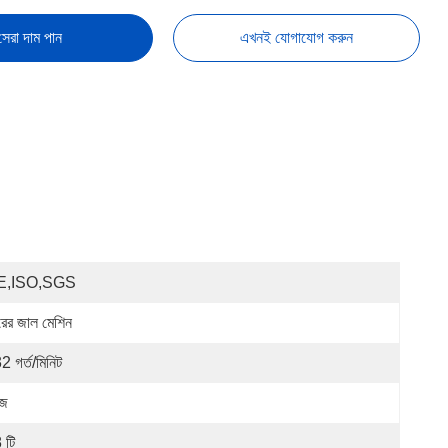
সেরা দাম পান
এখনই যোগাযোগ করুন
E,ISO,SGS
রের জাল মেশিন
2 গর্ত/মিনিট
ুজ
 টি