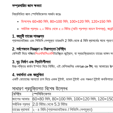
সম্প্রসারিত জাল ক্ষমতা
নিম্নলিখিত জাল স্পেসিফিকেশন সমর্থন করেঃ
ডিসপ্লেঃ 60×80 মিমি, 80×100 মিমি, 100×120 মিমি, 120×150 মিমি
সর্বাধিক প্রস্থঃ ২.০ মিটার থেকে ৫.৩ মিটার (অতি প্রশস্ত মডেল উপলব্ধ), জয়ে
1. বহুমুখী তারের সামঞ্জস্য
গ্যালভানাইজড এবং পিভিসি লেপযুক্ত তারগুলি 2 মিমি থেকে 4 মিমি ব্যাসার্ধের সাথে গ্রহণ কর
2. সর্বশেষতম নিয়ন্ত্রণ ও নিরাপত্তা বৈশিষ্ট্য
মেশিনটি দিয়ে সজ্জিত
পিএলসি/সিএনসি
টাচস্ক্রিন কন্ট্রোল, যা স্বয়ংক্রিয়ভাবে তারের ভাঙ
3. দৃঢ় নির্মাণ এবং স্থিতিশীলতা
উচ্চ-শক্তির কার্বন ইস্পাত দিয়ে নির্মিত, এই মেশিনগুলির ওজন
১৫-১৮ টন
, বড় আকারের উত্প
4. যথার্থতা এবং বহুমুখিতা
একটি বোতামের আলতো চাপ দিয়ে একক টুইস্ট, ডাবল টুইস্ট এবং পঞ্চগুণ টুইস্ট কনফিগারেশ
সাধারণ প্রযুক্তিগত বিশেষ উল্লেখ
বৈশিষ্ট্য
স্পেসিফিকেশন
জালের আকার
60×80 মিমি, 80×100 মিমি, 100×120 মিমি, 120×150 
সর্বাধিক প্রস্থ
2.0 মিটার থেকে 5.3 মিটার
তারের ব্যাসার্ধ
২ ∙ ৪ মিমি (গ্যালভানাইজড / পিভিসি লেপযুক্ত)