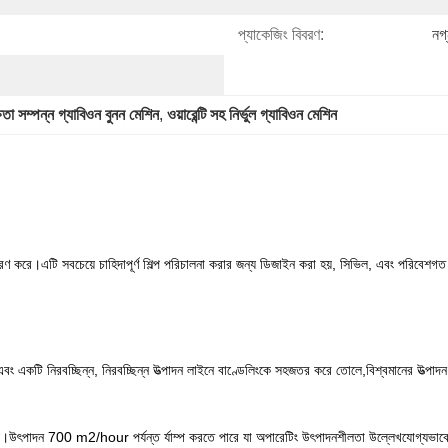
প্যাকেজিং বিবরণ:
নগ্
্ষতা সম্পন্ন গ্যাবিওন বুনন মেশিন
, 
ওয়ারেন্টি সহ নির্ভুল গ্যাবিওন মেশিন
রণ করে।এটি সবচেয়ে চাহিদাপূর্ণ শিল্প পরিচালনা করার জন্য ডিজাইন করা হয়, সিভিল, এবং পরিবেশগত
ং একটি নিরবচ্ছিন্ন, নিরবচ্ছিন্ন উত্পাদন লাইনে বাণ্ডেলিংকে সহজতর করে তোলে,বিশ্বমানের উত্পাদন ক
য।উৎপাদন 700 m2/hour পর্যন্ত র্যাম্প করতে পারে যা অপারেটিং উৎপাদনশীলতা উল্লেখযোগ্যভাবে বৃ