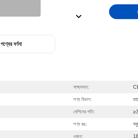
পণ্যের বর্ণনা
সাক্ষ্যদান:
C
পণ্য বিভাগ:
তা
মেশিনের গতি:
≥3
পণ্য রঙ:
সব
ওজন:
18