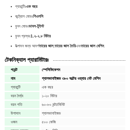
গ্যারান্টিঃ
এক বছর
কন্ট্রোল মোডঃ
পিএলসি
বুনন মোডঃ
ডাবল-টুইস্ট
বুনন প্রস্থঃ
1.২-২.৮ মিটার
উত্পাদন জন্য আদর্শ
তারের জাল
,
তারের জাল তৈরি
এবং
তারের জাল মেশিন
.
টেকনিক্যাল প্যারামিটারঃ
পয়েন্ট
স্পেসিফিকেশন
নাম
গ্যালভানাইজড ৩৮০ ভল্টের ওয়্যার নেট মেশিন
গ্যারান্টি
এক বছর
বয়ন দৈর্ঘ্য
১-২০ মিটার
বয়ন গতি
৬০-৮০ ঘন্টা/মিনিট
উপাদান
গ্যালভানাইজড
ওজন
৫০০ কেজি