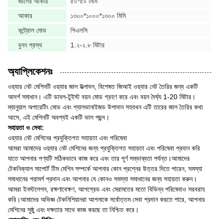
জালের আকার
৫০*৫০ মিমি
আকার
১৩০০*১০০০*১৩০০ মিমি
কন্ট্রোল মোড
পিএলসি
বুনন প্রস্থ
1.২-২.৮ মিটার
অ্যাপ্লিকেশনঃ
ওয়্যার নেট মেশিনটি ওয়্যার জাল উত্পাদন, বিশেষত জিআই ওয়্যার নেট তৈরির জন্য একটি
আদর্শ সমাধান। এটি ডাবল-টুইস্ট বয়ন মোড গ্রহণ করে এবং বয়ন দৈর্ঘ্য 1-20 মিটার।
ম্যানুয়াল অপারেটিং মোড এবং গ্যালভানাইজড উপাদান সহযখন এটি তারের জাল তৈরির কথা
আসে, এই মেশিনটি অবশ্যই একটি ভাল পছন্দ।
সহায়তা ও সেবা:
ওয়্যার নেট মেশিনের প্রযুক্তিগত সহায়তা এবং পরিষেবা
আমরা আমাদের ওয়্যার নেট মেশিনের জন্য প্রযুক্তিগত সহায়তা এবং পরিষেবা প্রদান করি
যাতে আপনার পণ্যটি সঠিকভাবে কাজ করে এবং তার পূর্ণ সম্ভাব্যতা পর্যন্ত।আমাদের
টেকনিক্যাল সাপোর্ট টিম মেশিন সম্পর্কে আপনার কোন প্রশ্নের উত্তর দিতে পারেন, সমস্যা
সমাধানের পরামর্শ প্রদান এবং আপনার যে কোনও সমস্যা সমাধানের জন্য সহায়তা করুন।
আমরা ইনস্টলেশন, রক্ষণাবেক্ষণ, আপগ্রেড এবং মেরামতের মতো বিভিন্ন পরিষেবাও সরবরাহ
করি।আমাদের অভিজ্ঞ টেকনিশিয়ানরা আপনাকে সর্বোত্তম সেবা প্রদান করতে পারে, আপনার
মেশিনের সুষ্ঠু এবং দক্ষতার সাথে কাজ করছে তা নিশ্চিত করে।