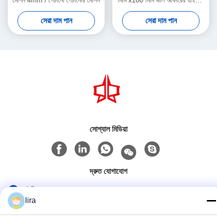
মেশিন 4mm / পেঁচানো পেঁচানোর মেশিন
মিমি x100 মিমি জাল আকারের হাইওয়ে
গার্ড
সেরা দাম পান
সেরা দাম পান
সোশ্যাল মিডিয়া
দ্রুত যোগাযোগ
টেলিফোন
lira
86-510-86385783