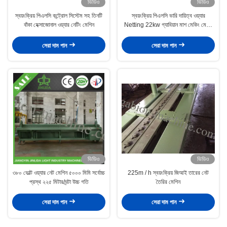
ভিডিও
ভিডিও
স্বয়ংক্রিয় পিএলসি কন্ট্রোল সিস্টেম সহ তিনটি
স্বয়ংক্রিয় পিএলসি ভারি দায়িত্ব ওয়্যার
বাঁকা হেক্সাজোনাল ওয়্যার নেটিং মেশিন
Netting 22kw গ্যাবিয়ান মাশ মেকিং মেশিন
195m / ঘ
সেরা দাম পান
সেরা দাম পান
ভিডিও
ভিডিও
৩৮০ ভোল্ট ওয়্যার নেট মেশিন ৫০০০ মিমি সর্বোচ্চ
225m / h স্বয়ংক্রিয় জিআই তারের নেট
প্রস্থ ২২৫ মিটার/ঘন্টা উচ্চ গতি
তৈরির মেশিন
সেরা দাম পান
সেরা দাম পান