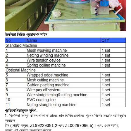
জিনলিডা সিরিজ প্রডাকশন লাইন
প্রতিযোগিতামূলক সুবিধা:
1. জিনলিদা সংস্থা ডাবল পাকানো তারের জাল তৈরির মেশিনের প্রথম বিশেষ সরঞ্জাম আবিষ্কার
করেছিল
চীন (পেটেন্ট নম্বর: ZL99229381.2 এবং ZL00267066.5)।
এবং এখন অবধি,
আমরা এই ক্ষেত্রে অধ্যবসায় করেছি