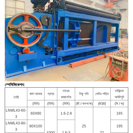
স্পেসিফিকেশন:
তারের
তাত্ত্বিক
জাল আকার
প্রস্থ
টাকু গতি
মোটর শক্তি
ডায়ামেটর
আউটপুট
শৈলী
(মিমি)
(মিমি)
(মিমি)
(R / কমপক্ষে)
(KW)
(মি / জ)
LNWL43-60-
60X80
1.6-2.8
165
3
LNWL43-80-
80X100
25
195
3
4300
1.6-3
22