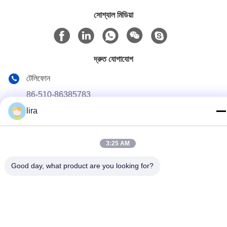
সোশ্যাল মিডিয়া
দ্রুত যোগাযোগ
টেলিফোন
86-510-86385783
lira
ই-মেইল
sales@gabion.cn
3:25 AM
ঠিকানা
No.102, Yungu রোড, Zhutang টাউন, Jiangyin সিটি, জিয়াংসু প্রদেশের,
Good day, what product are you looking for?
চীন
গোপনীয়তা নীতি
|
সাইট ম্যাপ
চীন ভালো মানের Gabion মেশিন সরবরাহকারী। কপিরাইট © 2012-2026 Jiangyin