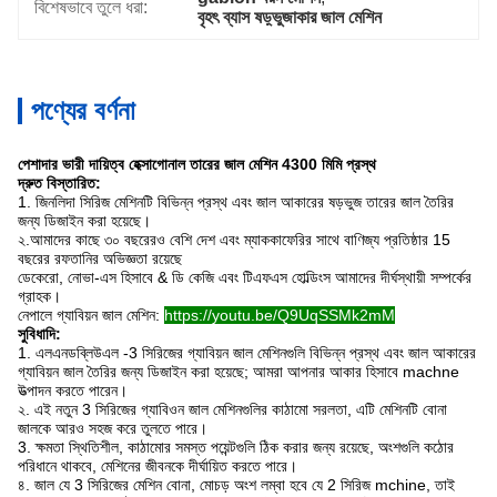
বিশেষভাবে তুলে ধরা:
বৃহৎ ব্যাস ষড়্ভুজাকার জাল মেশিন
পণ্যের বর্ণনা
পেশাদার ভারী দায়িত্ব হেক্সাগোনাল তারের জাল মেশিন 4300 মিমি প্রস্থ
দ্রুত বিস্তারিত:
1. জিনলিদা সিরিজ মেশিনটি বিভিন্ন প্রস্থ এবং জাল আকারের ষড়ভুজ তারের জাল তৈরির
জন্য ডিজাইন করা হয়েছে।
২.আমাদের কাছে ৩০ বছরেরও বেশি দেশ এবং ম্যাককাফেরির সাথে বাণিজ্য প্রতিষ্ঠার 15
বছরের রফতানির অভিজ্ঞতা রয়েছে
ডেকেরো, নোভা-এস হিসাবে & ডি কেজি এবং টিএফএস হোল্ডিংস আমাদের দীর্ঘস্থায়ী সম্পর্কের
গ্রাহক।
নেপালে গ্যাবিয়ন জাল মেশিন:
https://youtu.be/Q9UqSSMk2mM
সুবিধাদি:
1. এলএনডব্লিউএল -3 সিরিজের গ্যাবিয়ন জাল মেশিনগুলি বিভিন্ন প্রস্থ এবং জাল আকারের
গ্যাবিয়ন জাল তৈরির জন্য ডিজাইন করা হয়েছে;
আমরা আপনার আকার হিসাবে machne
উত্পাদন করতে পারেন।
২. এই নতুন 3 সিরিজের গ্যাবিওন জাল মেশিনগুলির কাঠামো সরলতা, এটি মেশিনটি বোনা
জালকে আরও সহজ করে তুলতে পারে।
3. ক্ষমতা স্থিতিশীল, কাঠামোর সমস্ত পয়েন্টগুলি ঠিক করার জন্য রয়েছে, অংশগুলি কঠোর
পরিধানে থাকবে, মেশিনের জীবনকে দীর্ঘায়িত করতে পারে।
৪. জাল যে 3 সিরিজের মেশিন বোনা, মোচড় অংশ লম্বা হবে যে 2 সিরিজ mchine, তাই