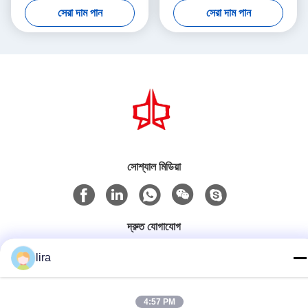
সেরা দাম পান
সেরা দাম পান
স্বয়ংক্রিয় হেক্সাগোনাল ওয়্যার নেট মেশিন
সোশ্যাল মিডিয়া
দ্রুত যোগাযোগ
টেলিফোন
lira
86-510-86385783
ই-মেইল
4:57 PM