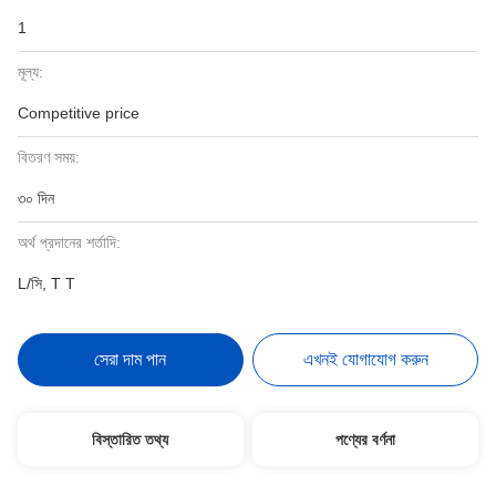
1
মূল্য:
Competitive price
বিতরণ সময়:
৩০ দিন
অর্থ প্রদানের শর্তাদি:
L/সি, T T
সেরা দাম পান
এখনই যোগাযোগ করুন
বিস্তারিত তথ্য
পণ্যের বর্ণনা