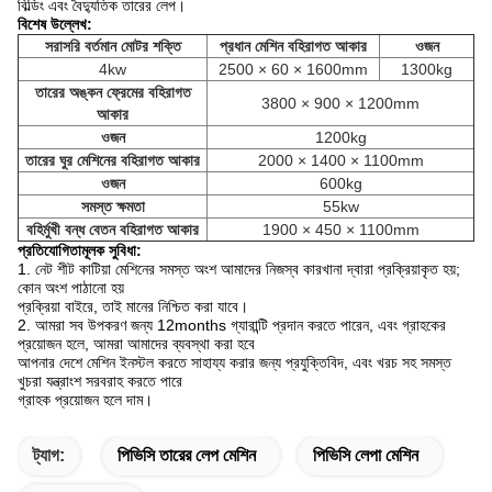
বিল্ডিং এবং বৈদ্যুতিক তারের লেপ।
বিশেষ উল্লেখ:
সরাসরি বর্তমান মোটর শক্তি
প্রধান মেশিন বহিরাগত আকার
ওজন
4kw
2500 × 60 × 1600mm
1300kg
তারের অঙ্কন ফ্রেমের বহিরাগত
3800 × 900 × 1200mm
আকার
ওজন
1200kg
তারের ঘুর মেশিনের বহিরাগত আকার
2000 × 1400 × 1100mm
ওজন
600kg
সমস্ত ক্ষমতা
55kw
বহির্মুখী বন্ধ বেতন বহিরাগত আকার
1900 × 450 × 1100mm
প্রতিযোগিতামূলক সুবিধা:
1. নেট শীট কাটিয়া মেশিনের সমস্ত অংশ আমাদের নিজস্ব কারখানা দ্বারা প্রক্রিয়াকৃত হয়;
কোন অংশ পাঠানো হয়
প্রক্রিয়া বাইরে, তাই মানের নিশ্চিত করা যাবে।
2. আমরা সব উপকরণ জন্য 12months গ্যারান্টি প্রদান করতে পারেন, এবং গ্রাহকের
প্রয়োজন হলে, আমরা আমাদের ব্যবস্থা করা হবে
আপনার দেশে মেশিন ইনস্টল করতে সাহায্য করার জন্য প্রযুক্তিবিদ, এবং খরচ সহ সমস্ত
খুচরা যন্ত্রাংশ সরবরাহ করতে পারে
গ্রাহক প্রয়োজন হলে দাম।
ট্যাগ:
পিভিসি তারের লেপ মেশিন
পিভিসি লেপা মেশিন