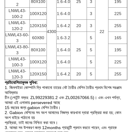
80X100
1.6-4.0
25
3
195
2
LNWL43-
100X120
1.6-4.0
3
225
100-2
LNWL43-
120X150
1.6-4.2
20
3
255
120-2
4300
22
LNWL43-60-
60X80
1.6-3.2
5
165
3
LNWL43-80-
80X100
1.6-4.0
25
5
195
3
LNWL43-
100X120
1.6-4.0
5
225
100-3
LNWL43-
120X150
1.6-4.2
20
5
255
120-3
প্রতিযোগিতামূলক সুবিধা:
1. জিনলাইডা কোম্পানি দ্বি পাকানো তারের নেট তৈরীর মেশিন তৈরীর প্রথম বিশেষ সরঞ্জাম
আবিষ্কার
চীন (পেটেন্ট নম্বর: ZL99229381.2 এবং ZL00267066.5)।
এবং এখন পর্যন্ত,
আমরা এই এলাকায় persevered আছে
15 বছরের জন্য gabion মেশিন তৈরীর।
2. Gabion মেশিনের সব অংশ আমাদের নিজস্ব কারখানা দ্বারা প্রক্রিয়া করা হয়;
কোন
অংশ বাইরে পাঠানো হয়
প্রক্রিয়া, তাই মানের নিশ্চিত করা যাবে।
3. আমরা সব উপকরণ জন্য 12months গ্যারান্টি প্রদান করতে পারেন, এবং গ্রাহক