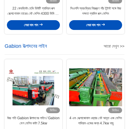
ভিডিও
ভিডিও
22 কেডব্লিউ হেভি ডিউটি ​​গ্যাবিয়ন বক্স
পিএলসি স্বয়ংক্রিয় নিয়ন্ত্রণ পাঁচ টুইস্ট সঙ্গে উচ্চ
হেক্সাগোনাল তারের নেট মেশিন 4300 মিমি জাল
দক্ষতা গ্যাবিল বক্স মেশিন
প্রস্থ
সেরা দাম পান
সেরা দাম পান
Gabion উত্পাদনের লাইন
আরো দেখুন >>
ভিডিও
ভিডিও
উচ্চ গতি Gabion উত্পাদনের লাইন / Gabion
4 এম হেক্সাজোনাল ওয়্যার নেট আবৃত এজ মেশিন
মেশ মেশিন কাটা 7.5kw
গাবিয়ান এজের জন্য 4.7kw বায়ু