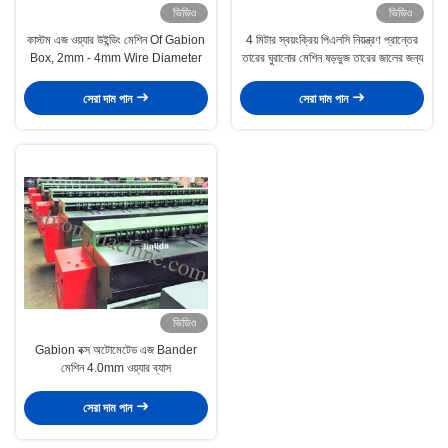
ভিডিও
ভিডিও
কাস্টম এজ ওয়্যার উইন্ডিং মেশিন Of Gabion
4 মিটার স্বয়ংক্রিয় পিএলসি নিয়ন্ত্রণ প্রান্তের
Box, 2mm - 4mm Wire Diameter
তারের ঘুরানোর মেশিন ষড়ভুজ তারের জালের জন্য
সেরা দাম পান
সেরা দাম পান
ভিডিও
Gabion বক্স অটোমেটেড এজ Bander
মেশিন 4.0mm ওয়্যার ব্যাস
সেরা দাম পান