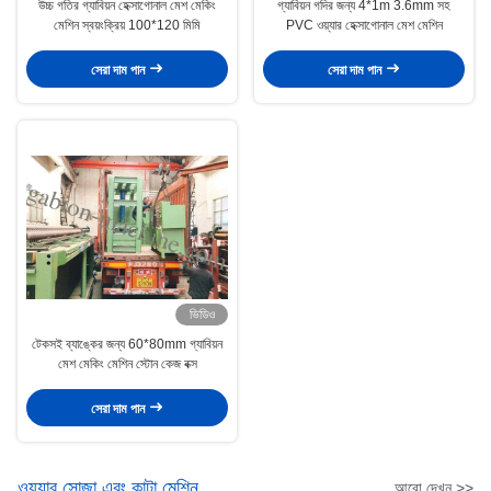
উচ্চ গতির গ্যাবিয়ন হেক্সাগোনাল মেশ মেকিং
গ্যাবিয়ন গদির জন্য 4*1m 3.6mm সহ
মেশিন স্বয়ংক্রিয় 100*120 মিমি
PVC ওয়্যার হেক্সাগোনাল মেশ মেশিন
সেরা দাম পান
সেরা দাম পান
ভিডিও
টেকসই ব্যাঙ্কের জন্য 60*80mm গ্যাবিয়ন
মেশ মেকিং মেশিন স্টোন কেজ বক্স
সেরা দাম পান
ওয়্যার সোজা এবং কাটা মেশিন
আরো দেখুন >>