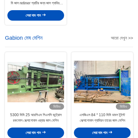
মি জাল retiner প্রাচীর জন্য জাল গ্যাবিয়ন
মেশিন
সেরা দাম পান
Gabion মেষ মেশিন
আরো দেখুন >>
ভিডিও
ভিডিও
5300 মিমি 25 আরপিএম পিএলসি কন্ট্রোল
এসজিএস 84 * 110 মিমি ডাবল টুইস্ট
রকফোল হেক্সাগোনাল ওয়্যার জাল মেশিন
হেক্সাগোনাল গ্যাবিয়ন তারের জাল মেশিন
সেরা দাম পান
সেরা দাম পান