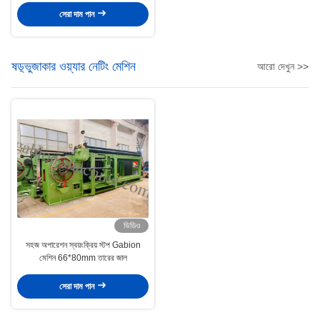
সেরা দাম পান
ষড়্ভুজাকার ওয়্যার নেটিং মেশিন
আরো দেখুন >>
ভিডিও
সহজ অপারেশন স্বয়ংক্রিয় স্টপ Gabion
মেশিন 66*80mm তারের জাল
সেরা দাম পান