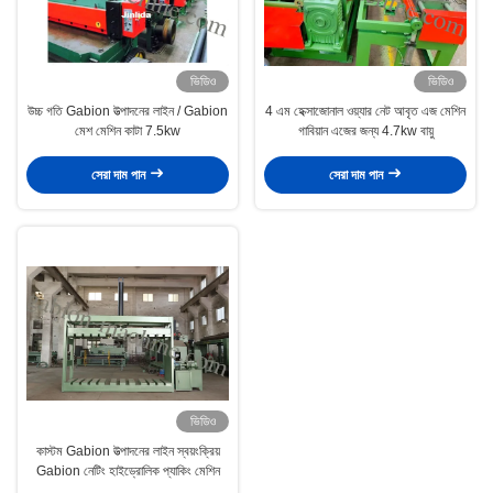
ভিডিও
ভিডিও
উচ্চ গতি Gabion উত্পাদনের লাইন / Gabion
4 এম হেক্সাজোনাল ওয়্যার নেট আবৃত এজ মেশিন
মেশ মেশিন কাটা 7.5kw
গাবিয়ান এজের জন্য 4.7kw বায়ু
সেরা দাম পান
সেরা দাম পান
ভিডিও
কাস্টম Gabion উত্পাদনের লাইন স্বয়ংক্রিয়
Gabion নেটিং হাইড্রোলিক প্যাকিং মেশিন