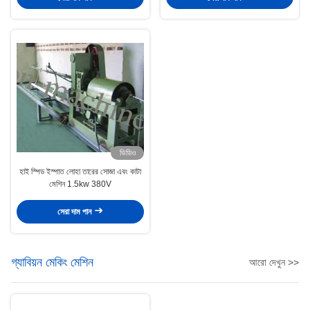
ভিডিও
হাই স্পিড ইস্পাত লোহা তারের সোজা এবং কাটা
মেশিন 1.5kw 380V
সেরা দাম পান
গ্যাবিয়ন মেকিং মেশিন
আরো দেখুন >>