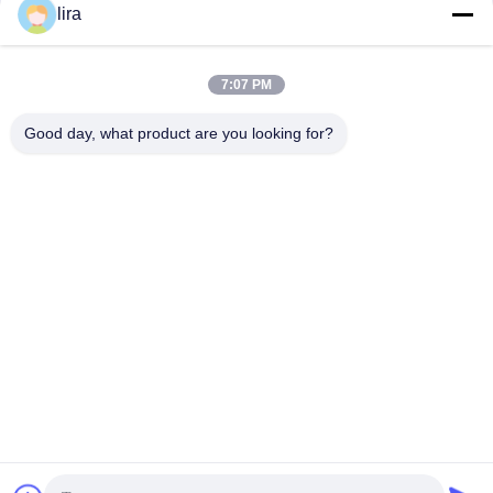
lira
সোশ্যাল মিডিয়া
7:07 PM
দ্রুত যোগাযোগ
Good day, what product are you looking for?
টেলিফোন
86-510-86385783
ই-মেইল
sales@gabion.cn
ঠিকানা
No.102, Yungu রোড, Zhutang টাউন, Jiangyin সিটি, জিয়াংসু প্রদেশের,
চীন
গোপনীয়তা নীতি
|
সাইট ম্যাপ
চীন ভালো মানের Gabion মেশিন সরবরাহকারী। কপিরাইট © 2012-2026 Jiangyin