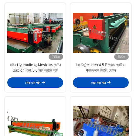
ভিডিও
ভিডিও
সঠিক Hydraulic ব্লু Mesh কাজ মেশিন
উচ্চ নির্ভুলতার সাথে 4.5 মি ওয়্যার গ্যাবিয়ন
Gabion পাতা, 5.0 মিমি সর্বোচ্চ ব্যাস
উত্পাদন জাল শিয়ারিং মেশিন
সেরা দাম পান
সেরা দাম পান