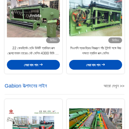
ভিডিও
ভিডিও
22 কেডব্লিউ হেভি ডিউটি ​​গ্যাবিয়ন বক্স
পিএলসি স্বয়ংক্রিয় নিয়ন্ত্রণ পাঁচ টুইস্ট সঙ্গে উচ্চ
হেক্সাগোনাল তারের নেট মেশিন 4300 মিমি জাল
দক্ষতা গ্যাবিল বক্স মেশিন
প্রস্থ
সেরা দাম পান
সেরা দাম পান
Gabion উত্পাদনের লাইন
আরো দেখুন >>