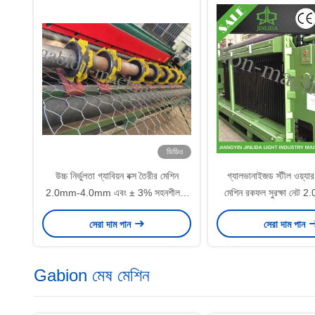
ভিডিও
উচ্চ নির্ভুলতা গ্যাবিয়ন বক্স তৈরীর মেশিন
গ্যালভানাইজড স্টীল ওয়্যার গ
2.0mm-4.0mm এবং ± 3% সহনশীলতা
মেশিন রকফল সুরক্ষা নেট 2.
সঙ্গে
সেরা দাম পান
সেরা দাম পান
Gabion মেষ মেশিন