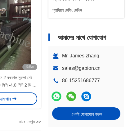
গ্যাবিয়ন মেকিং মেশিন
আমাদের সাথে যোগাযোগ
Mr. James zhang
ভিডিও
sales@gabion.cn
 2 রকফাল সুরক্ষা নেট
86-15251686777
0 মিমি -4.0 মিমি 2 মি -6
মি লম্বা
 দাম পান
এখনই যোগাযোগ করুন
আরো দেখুন >>