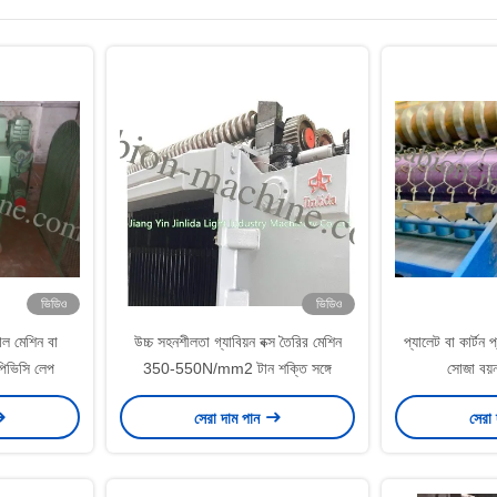
ভিডিও
ভিডিও
াল মেশিন বা
উচ্চ সহনশীলতা গ্যাবিয়ন বক্স তৈরির মেশিন
প্যালেট বা কার্টন প
য পিভিসি লেপ
350-550N/mm2 টান শক্তি সঙ্গে
সোজা বয়ন
সেরা দাম পান
সেরা