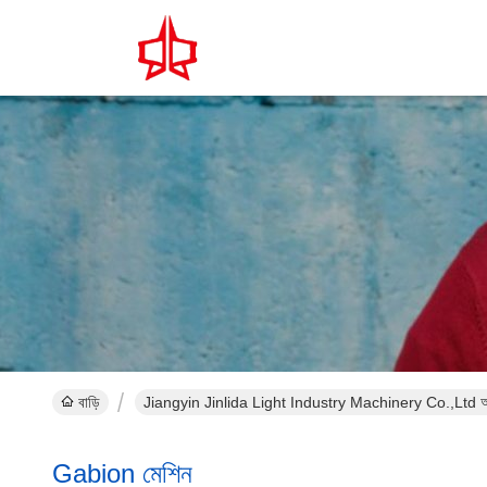
বাড়ি
Jiangyin Jinlida Light Industry Machinery Co.,Ltd অ
Gabion মেশিন