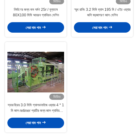
ভিডিও
ভিডিও
নির্মাণের জন্য কম ঘর্ষণ 25r / নূন্যতম
স্মুথ রানিং 3.2 মিমি ব্যাস 195 মি / এইচ ওয়্যার
80X100 মিমি আয়রন গ্যাবিয়ন মেশিন
জলি ষড়জাগরণ জাল মেশিন
সেরা দাম পান
সেরা দাম পান
ভিডিও
স্বয়ংক্রিয় 3.0 মিমি গ্যালভানাইজ ওয়্যার 4 * 1
মি জাল retiner প্রাচীর জন্য জাল গ্যাবিয়ন
মেশিন
সেরা দাম পান