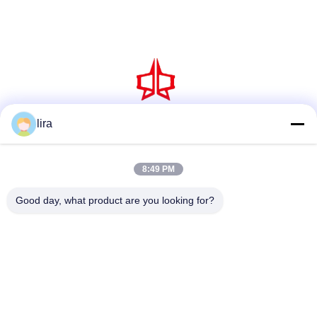
lira
সোশ্যাল মিডিয়া
8:49 PM
দ্রুত যোগাযোগ
Good day, what product are you looking for?
টেলিফোন
86-510-86385783
ই-মেইল
sales@gabion.cn