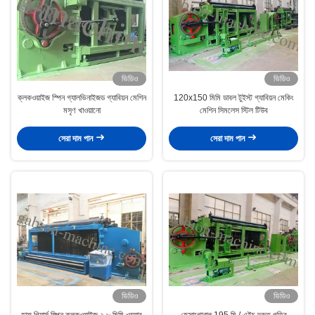
ভিডিও
ভিডিও
ক্লকওয়াইজ স্পিন গ্যালভিনাইজড গ্যাবিয়ন মেশিন
120x150 মিমি ডাবল টুইস্ট গ্যাবিয়ন মেকিং
মসৃণ খাওয়ানো
মেশিন সিমলেস স্টিল টিউব
সেরা দাম পান
সেরা দাম পান
ভিডিও
ভিডিও
হাফ গিয়ার্স স্পিন ক্লকওয়াইজ ২.৮ মিমি ওয়্যার
হেক্সাগোনাল 195 মি / এইচ দ্রুত গতির