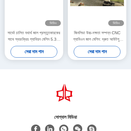
ভিডিও
ভিডিও
সার্ভো চালিত যথার্থ জাল প্রস্তুতকারকের
জিনলিডা উচ্চ-দক্ষতা সম্পন্ন CNC
সাথে স্বয়ংক্রিয় গ্যাবিয়ন মেশিন 5.3m
গ্যাবিওন জাল মেশিন: দ্রুত আউটপুট
সর্বোচ্চ প্রস্থ
এবং নির্ভুল বুননের নিখুঁত সংমিশ্রণ যা
সেরা দাম পান
সেরা দাম পান
উৎপাদনশীলতা বাড়ায়
সোশ্যাল মিডিয়া