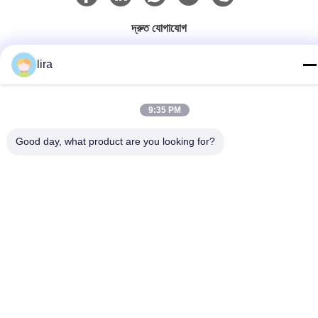
দ্রুত যোগাযোগ
টেলিফোন
lira
86-510-86385783
ই-মেইল
9:35 PM
sales@gabion.cn
Good day, what product are you looking for?
ঠিকানা
No.102, Yungu রোড, Zhutang টাউন, Jiangyin সিটি, জিয়াংসু প্রদেশের,
চীন
গোপনীয়তা নীতি
|
সাইট ম্যাপ
চীন ভালো মানের Gabion মেশিন সরবরাহকারী। কপিরাইট © 2012-2026 Jiangyin
Jinlida Light Industry Machinery Co.,Ltd সমস্ত অধিকার সংরক্ষিত।