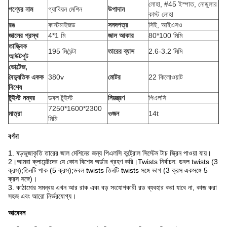
লোহা, #45 ইস্পাত, নোডুলার
পণ্যের নাম
গ্যাবিয়ন মেশিন
উপাদান
কাস্ট লোহা
রঙ
কাস্টমাইজড
সনদপত্র
সিই, আইএসও
জালের প্রস্থ
4*1 মি
জাল আকার
80*100 মিমি
তাত্ত্বিক
195 মি/ঘন্টা
তারের ব্যাস
2.6-3.2 মিমি
আউটপুট
ভোল্টেজ,
বৈদ্যুতিক একক
380v
মোটর
22 কিলোওয়াট
বিশেষ
টুইস্ট নম্বর
ডবল টুইস্ট
নিয়ন্ত্রণ
পিএলসি
7250*1600*2300
মাত্রা
ওজন
14t
মিমি
বর্ণনা
1. ষড়ভুজাকৃতি তারের জাল মেশিনের জন্য পিএলসি কন্ট্রোল সিস্টেম টাচ স্ক্রিন পাওয়া যায়।
2।
আমরা ক্লায়েন্টদের যে কোন বিশেষ অর্ডার গ্রহণ করি।Twists নির্বাচন: ডবল twists (3
ক্রস);তিনটি পাক (5 ক্রস);ডবল twists তিনটি twists সঙ্গে ভাগ (3 ক্রস একসঙ্গে 5
ক্রস সঙ্গে)।
3. কাঠামোর সমন্বয় এখন আর রাক এবং বড় সংযোগকারী রড ব্যবহার করা যাবে না, কাজ করা
সহজ এবং আরো নির্ভরযোগ্য।
আবেদন