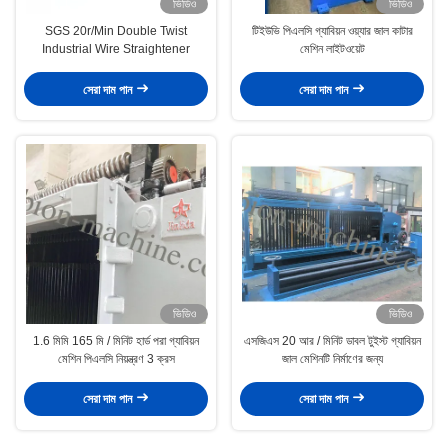
ভিডিও
ভিডিও
SGS 20r/Min Double Twist
টিইউভি পিএলসি গ্যাবিয়ন ওয়্যার জাল কাটার
Industrial Wire Straightener
মেশিন লাইটওয়েট
সেরা দাম পান
সেরা দাম পান
ভিডিও
ভিডিও
1.6 মিমি 165 মি / মিনিট হার্ড পরা গ্যাবিয়ন
এসজিএস 20 আর / মিনিট ডাবল টুইস্ট গ্যাবিয়ন
মেশিন পিএলসি নিয়ন্ত্রণ 3 ক্রস
জাল মেশিনটি নির্মাণের জন্য
সেরা দাম পান
সেরা দাম পান