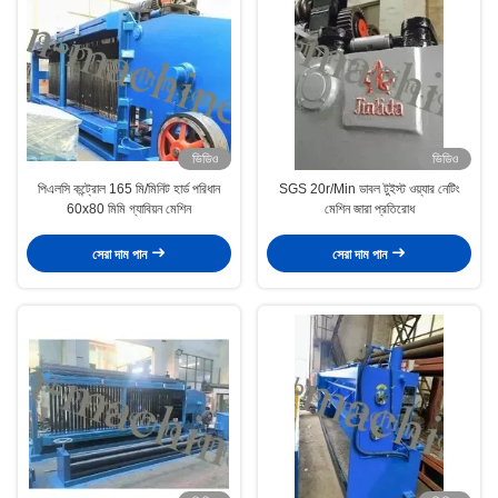
ভিডিও
ভিডিও
পিএলসি কন্ট্রোল 165 মি/মিনিট হার্ড পরিধান
SGS 20r/Min ডাবল টুইস্ট ওয়্যার নেটিং
60x80 মিমি গ্যাবিয়ন মেশিন
মেশিন জারা প্রতিরোধ
সেরা দাম পান
সেরা দাম পান