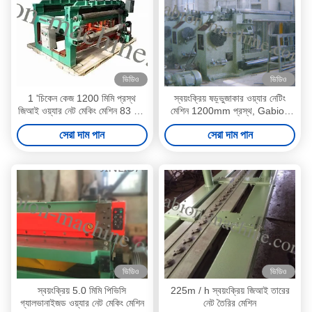
ভিডিও
ভিডিও
1 'চিকেন কেজ 1200 মিমি প্রস্থ
স্বয়ংক্রিয় ষড়্ভুজাকার ওয়্যার নেটিং
জিআই ওয়্যার নেট মেকিং মেশিন 83 মি /
মেশিন 1200mm প্রস্থ, Gabion
এইচ
মেষ মেশিন
সেরা দাম পান
সেরা দাম পান
ভিডিও
ভিডিও
স্বয়ংক্রিয় 5.0 মিমি পিভিসি
225m / h স্বয়ংক্রিয় জিআই তারের
গ্যালভানাইজড ওয়্যার নেট মেকিং মেশিন
নেট তৈরির মেশিন