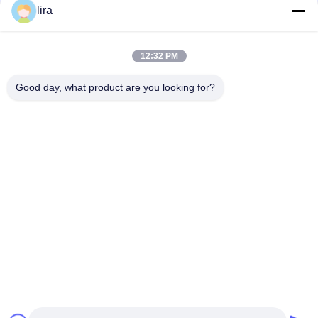
lira
সোশ্যাল মিডিয়া
12:32 PM
দ্রুত যোগাযোগ
Good day, what product are you looking for?
টেলিফোন
86-510-86385783
ই-মেইল
sales@gabion.cn
ঠিকানা
No.102, Yungu রোড, Zhutang টাউন, Jiangyin সিটি, জিয়াংসু প্রদেশের,
চীন
গোপনীয়তা নীতি
|
সাইট ম্যাপ
চীন ভালো মানের Gabion মেশিন সরবরাহকারী। কপিরাইট © 2012-2026 Jiangyin