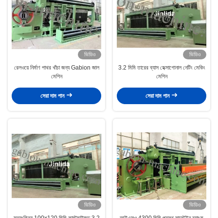
ভিডিও
ভিডিও
রেলওয়ে নির্মাণ পাথর খাঁচা জন্য Gabion জাল
3.2 মিমি তারের ব্যাস হেক্সাগোনাল নেটিং মেকিং
মেশিন
মেশিন
সেরা দাম পান
সেরা দাম পান
ভিডিও
ভিডিও
স্বয়ংক্রিয় 100x120 মিমি কাস্টমাইজড 3.2
আইএসও 4300 মিমি প্রস্থ সাস্টেইন ব্যাংক