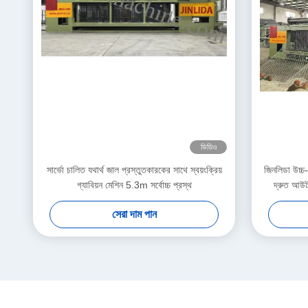
ভিডিও
সার্ভো চালিত যথার্থ জাল প্রস্তুতকারকের সাথে স্বয়ংক্রিয়
জিনলিডা উচ্চ
গ্যাবিয়ন মেশিন 5.3m সর্বোচ্চ প্রস্থ
দ্রুত আউটপ
সেরা দাম পান