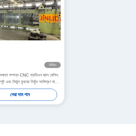
ভিডিও
-দক্ষতা সম্পন্ন CNC গ্যাবিওন জাল মেশিন:
ুট এবং নির্ভুল বুননের নিখুঁত সংমিশ্রণ যা
উৎপাদনশীলতা বাড়ায়
সেরা দাম পান