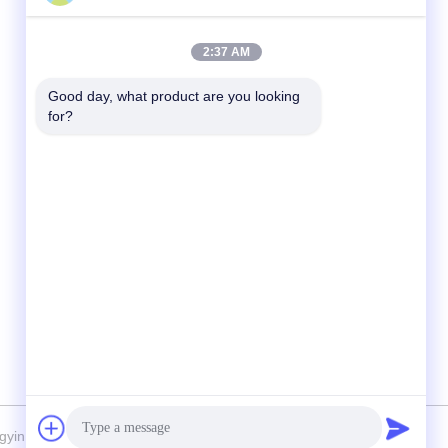
দ্রুত যোগাযোগ
2:37 AM
টেলিফোন
Good day, what product are you looking 
for?
86-510-86385783
ই-মেইল
sales@gabion.cn
ঠিকানা
No.102, Yungu রোড, Zhutang টাউন, Jiangyin
সিটি, জিয়াংসু প্রদেশের, চীন
gyin Jinlida Light Industry Machinery Co.,Ltd সমস্ত অধিকার সংরক্ষিত।