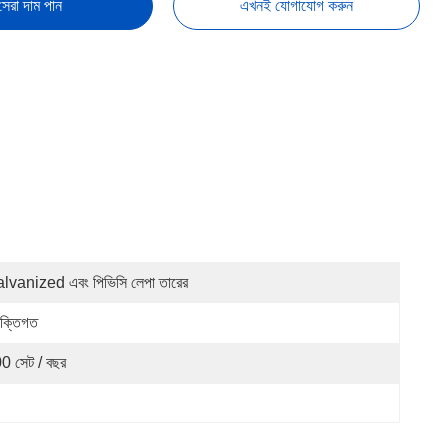
সেরা দাম পান
এখনই যোগাযোগ করুন
lvanized এবং পিভিসি লেপা তারের
যাক্তিগত
0 সেট / বছর