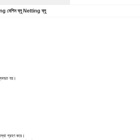
 মেশিন ব্লু Netting ব্লু
যবহৃত হয়।
যবস্থা গ্রহণ করে।