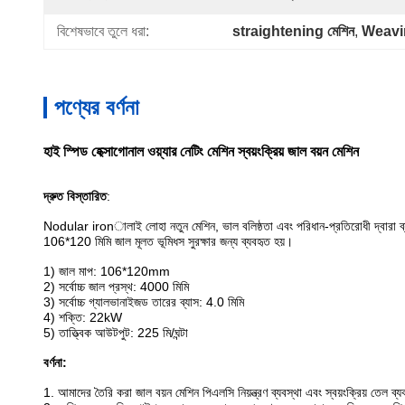
বিশেষভাবে তুলে ধরা:
straightening মেশিন
, 
Weaving
পণ্যের বর্ণনা
হাই স্পিড হেক্সাগোনাল ওয়্যার নেটিং মেশিন স্বয়ংক্রিয় জাল বয়ন মেশিন
দ্রুত বিস্তারিত
:
Nodular ironালাই লোহা নতুন মেশিন, ভাল বলিষ্ঠতা এবং পরিধান-প্রতিরোধী দ্বারা ব্
106*120 মিমি জাল মূলত ভূমিধস সুরক্ষার জন্য ব্যবহৃত হয়।
1) জাল মাপ: 106*120mm
2) সর্বোচ্চ জাল প্রস্থ: 4000 মিমি
3) সর্বোচ্চ গ্যালভানাইজড তারের ব্যাস: 4.0 মিমি
4) শক্তি: 22kW
5) তাত্ত্বিক আউটপুট: 225 মি/ঘন্টা
বর্ণনা:
1. আমাদের তৈরি করা জাল বয়ন মেশিন পিএলসি নিয়ন্ত্রণ ব্যবস্থা এবং স্বয়ংক্রিয় তেল ব্