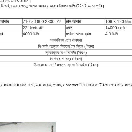
েশিনের ওভারলোড কমাতে।
জন্য ডিজাইন করা হয়েছে, আমরা আপনার আকার হিসাবে মেশিনটি তৈরি করতে পারি।
ি আকার
710 × 1600 2300 মিমি
জাল আকার
106 × 120 মিমি
22 কিলোওয়াট
ওজন
14000 কেজি
স্থ
4000 মিমি
সর্বোচ্চ তারের ব্যাস
4.0 মিমি
স্বয়ংক্রিয় তেল ব্যবস্থা
পিএলসি কন্ট্রোল সিস্টেম টাচ স্ক্রিন (বিকল্প)
স্বয়ংক্রিয় স্টপ সিস্টেম (বিকল্প)
বিশেষ চাপা যন্ত্র (বিকল্প)
ইনফ্রারেড রে নিরাপত্তা সুরক্ষা ডিভাইস (বিকল্প)
য ব্যবহার করা যেতে পারে, এবং ব্যাঙ্ক, পাহাড়ের protectাল রক্ষা এবং টিকিয়ে রাখার জন্য ব্যাপ