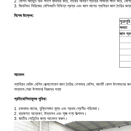
2. মেশিন অদ্ভুত রিড পাইপ ব্যবহার করে, তারের আবরণ স্তরের সামান্য ক্ষতি করে, ম
3. জিনলিডা সিরিজের মেশিনগুলি বিভিন্ন প্রস্থ এবং জাল মাপের গ্যাবিয়ন জাল তৈরির 
বিশেষ উল্লেখ:
পুরোপুর
ক্ষমতা
জাল প্র
আবেদন
গ্যাবিয়ন মেকিং মেশিন হেক্সাগোনাল জাল তৈরির পেশাদার মেশিন, জালটি কোপ উৎপাদনের জন্
অন্যতম সেরা
উপাদান
l বিরুদ্ধে
বন্যা
প্রতিযোগিতামূলক সুবিধা:
1. চমৎকার মানের, যুক্তিসঙ্গত মূল্য এবং প্রথম শ্রেণীর পরিষেবা।
2. ক্রমাগত অন্বেষণ, উদ্ভাবন এবং সূক্ষ্ম পণ্য উত্পাদন।
3. জাতীয় পেটেন্টের জন্য আবেদন করুন।