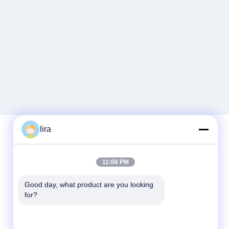
lira
দ্রুত যোগাযোগ
11:08 PM
টেলিফোন
Good day, what product are you looking 
for?
86-510-86385783
ই-মেইল
sales@gabion.cn