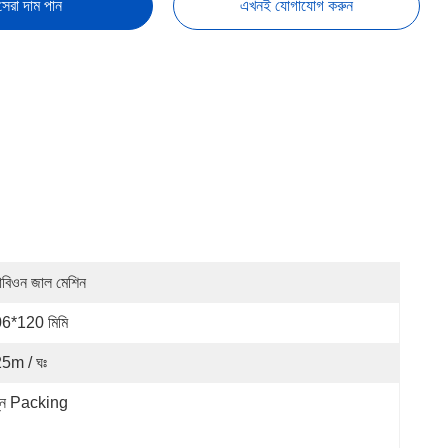
সেরা দাম পান
এখনই যোগাযোগ করুন
যাবিওন জাল মেশিন
6*120 মিমি
5m / ঘঃ
্ন Packing