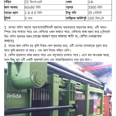
শক্তি
22 কিলোওয়াট
ওজন
14t
জাল আকার
60x80 মিমি
প্রস্থ
3300 মিমি
তারের ব্যাস
1.6-4.0 মিমি
টাকু গতি
25 r/মিনিট
টুইস্ট
3 আর
তাত্ত্বিক আউটপুট
165 মি/ঘণ্টা
1. খাগড়া পাইপ অদৃশ্য গ্রহণ
লোহা
টিউবটি ব্যাসের অভ্যন্তরে বাড়ানোর জন্য, এটি আরও
স্প্রিং তার লাগাতে পারে এবং মেশিনের ওজন কমাতে পারে, মেশিনের কাজ দ্রুত করে।
(
উদ্ভট
তারের আবরণ স্তর সামান্য ক্ষতি না, মেশিন ওভারলোড
রিড পাইপ ব্যবহার করুন,
কমাতে
)
2. তারের জাল মেশিন বড় কৃমি গিয়ার কেস ব্যবহার করে, এটি তেলের তাপমাত্রা হ্রাস করে
যাতে কৃমি জ্বলতে না পারে। এবং জাল টানার শক্তি বেশি।
3. মেশিন ক্রমাগত কাজ করতে পারে এবং মসৃণভাবে চালাতে পারে। এতে কম আওয়াজ আছে,
যখন কিছু ভুল এটি একটি অ্যালার্ম দেবে এবং স্বয়ংক্রিয়ভাবে বন্ধ হয়ে যাবে।