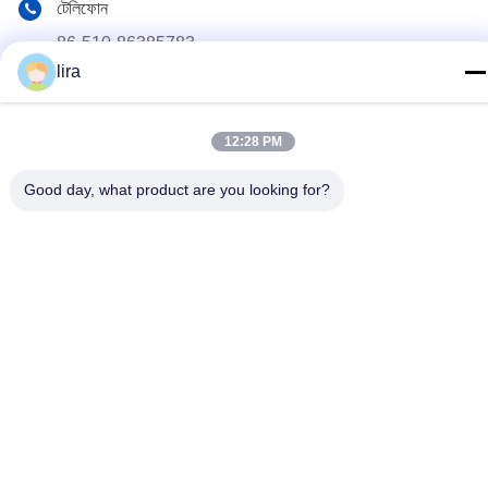
টেলিফোন
86-510-86385783
lira
ই-মেইল
sales@gabion.cn
12:28 PM
ঠিকানা
No.102, Yungu রোড, Zhutang টাউন, Jiangyin সিটি, জিয়াংসু প্রদেশের,
Good day, what product are you looking for?
চীন
গোপনীয়তা নীতি
|
সাইট ম্যাপ
চীন ভালো মানের Gabion মেশিন সরবরাহকারী। কপিরাইট © 2012-2026 Jiangyin
Jinlida Light Industry Machinery Co.,Ltd সমস্ত অধিকার সংরক্ষিত।