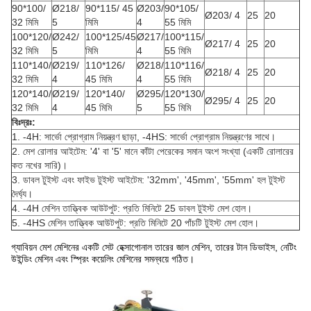
90*100/
Ø218/
90*115/ 45
Ø203/
90*105/
Ø203/ 4
25
20
32 মিমি
5
মিমি
4
55 মিমি
100*120/
Ø242/
100*125/45
Ø217/
100*115/
Ø217/ 4
25
20
32 মিমি
5
মিমি
4
55 মিমি
110*140/
Ø219/
110*126/
Ø218/
110*116/
Ø218/ 4
25
20
32 মিমি
4
45 মিমি
4
55 মিমি
120*140/
Ø219/
120*140/
Ø295/
120*130/
Ø295/ 4
25
20
32 মিমি
4
45 মিমি
5
55 মিমি
বিঃদ্রঃ:
1. -4H: সার্ভো প্রোগ্রাম নিয়ন্ত্রণ ছাড়া, -4HS: সার্ভো প্রোগ্রাম নিয়ন্ত্রণের সাথে।
2. মেশ রোলার আইটেম: '4' বা '5' মানে কাঁটা পেরেকের সমান অংশ সংখ্যা (একটি রোলারের
কত নখের সারি)।
3. ডাবল টুইস্ট এবং ফাইভ টুইস্ট আইটেম: '32mm', '45mm', '55mm' হল টুইস্ট
দৈর্ঘ্য।
4. -4H মেশিন তাত্ত্বিক আউটপুট: প্রতি মিনিটে 25 ডাবল টুইস্ট মেশ হোল।
5. -4HS মেশিন তাত্ত্বিক আউটপুট: প্রতি মিনিটে 20 পাঁচটি টুইস্ট মেশ হোল।
গ্যাবিয়ন মেশ মেশিনের একটি সেট হেক্সাগোনাল তারের জাল মেশিন, তারের টান ডিভাইস, নেটিং
উইন্ডিং মেশিন এবং স্প্রিং কয়েলিং মেশিনের সমন্বয়ে গঠিত।