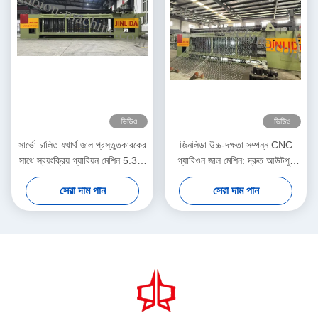
ভিডিও
ভিডিও
সার্ভো চালিত যথার্থ জাল প্রস্তুতকারকের
জিনলিডা উচ্চ-দক্ষতা সম্পন্ন CNC
সাথে স্বয়ংক্রিয় গ্যাবিয়ন মেশিন 5.3m
গ্যাবিওন জাল মেশিন: দ্রুত আউটপুট
সর্বোচ্চ প্রস্থ
এবং নির্ভুল বুননের নিখুঁত সংমিশ্রণ যা
সেরা দাম পান
সেরা দাম পান
উৎপাদনশীলতা বাড়ায়