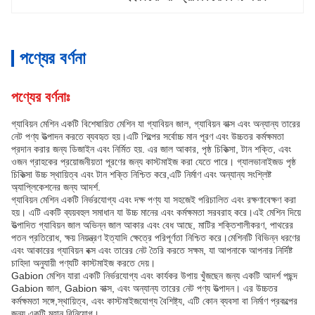
পণ্যের বর্ণনা
পণ্যের বর্ণনাঃ
গ্যাবিয়ন মেশিন একটি বিশেষায়িত মেশিন যা গ্যাবিয়ন জাল, গ্যাবিয়ন বাক্স এবং অন্যান্য তারের
নেট পণ্য উত্পাদন করতে ব্যবহৃত হয়।এটি শিল্পের সর্বোচ্চ মান পূরণ এবং উচ্চতর কর্মক্ষমতা
প্রদান করার জন্য ডিজাইন এবং নির্মিত হয়. এর জাল আকার, পৃষ্ঠ চিকিত্সা, টান শক্তি, এবং
ওজন গ্রাহকের প্রয়োজনীয়তা পূরণের জন্য কাস্টমাইজ করা যেতে পারে। গ্যালভানাইজড পৃষ্ঠ
চিকিত্সা উচ্চ স্থায়িত্ব এবং টান শক্তি নিশ্চিত করে,এটি নির্মাণ এবং অন্যান্য সংশ্লিষ্ট
অ্যাপ্লিকেশনের জন্য আদর্শ.
গ্যাবিয়ন মেশিন একটি নির্ভরযোগ্য এবং দক্ষ পণ্য যা সহজেই পরিচালিত এবং রক্ষণাবেক্ষণ করা
হয়। এটি একটি ব্যয়বহুল সমাধান যা উচ্চ মানের এবং কর্মক্ষমতা সরবরাহ করে।এই মেশিন দিয়ে
উত্পাদিত গ্যাবিয়ন জাল অভিন্ন জাল আকার এবং বেধ আছে, মাটির শক্তিশালীকরণ, পাথরের
পতন প্রতিরোধ, ক্ষয় নিয়ন্ত্রণ ইত্যাদি ক্ষেত্রে পরিপূর্ণতা নিশ্চিত করে।মেশিনটি বিভিন্ন ধরণের
এবং আকারের গ্যাবিয়ন বক্স এবং তারের নেট তৈরি করতে সক্ষম, যা আপনাকে আপনার নির্দিষ্ট
চাহিদা অনুযায়ী পণ্যটি কাস্টমাইজ করতে দেয়।
Gabion মেশিন যারা একটি নির্ভরযোগ্য এবং কার্যকর উপায় খুঁজছেন জন্য একটি আদর্শ পছন্দ
Gabion জাল, Gabion বাক্স, এবং অন্যান্য তারের নেট পণ্য উত্পাদন। এর উচ্চতর
কর্মক্ষমতা সঙ্গে,স্থায়িত্ব, এবং কাস্টমাইজযোগ্য বৈশিষ্ট্য, এটি কোন ব্যবসা বা নির্মাণ প্রকল্পের
জন্য একটি মহান বিনিয়োগ।