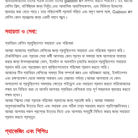
ব্যবহারকারীদের তাদের সঠিক চাহিদা তাদের gabion বক্স মাপসই করতে পারবেন। এই ধরনের
মেশিন শিল্প, বাণিজ্যিক জন্য নিখুঁত,এবং আবাসিক অ্যাপ্লিকেশন, এবং বিভিন্ন উদ্দেশ্যে
ব্যবহার করা যেতে পারে। তার শক্তিশালী প্রসার্য শক্তি এবং মসৃণ নকশা সঙ্গে, Gabion বক্স
মেশিন কোন প্রকল্পের জন্য একটি মহান পছন্দ।
সহায়তা ও সেবা:
গ্যাবিয়ন মেশিন প্রযুক্তিগত সহায়তা এবং পরিষেবা
আমরা আমাদের গ্যাবিয়ন মেশিনের জন্য প্রযুক্তিগত সহায়তা এবং পরিষেবা প্রদান করি।
টেকনিশিয়ান এবং গ্রাহক সেবা কর্মী আপনার কোন প্রশ্ন বা সমস্যা সঙ্গে আপনাকে সাহায্য
করার জন্য উপলব্ধআমরা ফোন, ইমেইল বা অনলাইন চ্যাটের মাধ্যমে প্রযুক্তিগত সহায়তা
প্রদান করি এবং প্রয়োজন হলে ব্যক্তিগতভাবে পরিষেবা প্রদান করতে পারি।
আমাদের টিম গ্যাবিয়ন মেশিনের সমস্ত দিক সম্পর্কে জ্ঞান এবং অভিজ্ঞতা আছে, ইনস্টলেশন
এবং রক্ষণাবেক্ষণ থেকে সমস্যা সমাধান এবং মেরামত পর্যন্ত।আমরা আপনাকে যে কোন
অপারেশন বা প্রযুক্তিগত সমস্যার ক্ষেত্রে গাইডেন্স এবং সহায়তা প্রদান করতে পারিআমাদের
লক্ষ্য হল নিশ্চিত করা যে আপনি আপনার গ্যাবিয়ন মেশিনকে তার পূর্ণ সম্ভাবনা ব্যবহার করতে
সক্ষম হবেন।
আমরা শিল্পের সেরা গ্রাহক পরিষেবা প্রদানের জন্য প্রচেষ্টা করি। আমরা সময়মত
অনুসন্ধানগুলির উত্তর দিতে এবং সহায়ক এবং সঠিক তথ্য সরবরাহ করতে প্রতিশ্রুতিবদ্ধ।
আমরা আপনার সকল প্রশ্নের উত্তর দিতে এবং আপনার সন্তুষ্টি নিশ্চিত করার জন্য সহায়তা
প্রদান করতে প্রস্তুত.
প্যাকেজিং এবং শিপিংঃ