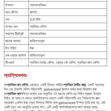
উপাদান
গ্যালভানাইজড
বয়ন কৌশল
ঝালাই
বেধ
3.0 মিমি
পণ্যের ধরন
গ্যাবিয়ন মেশিন
সারফেস ট্রিটমেন্ট
গ্যালভানাইজড
জালের আকার
ব্যক্তিগতকৃত
টান শক্তি
উচ্চ
এজ ওয়্যার ব্যাসার্ধ
ব্যক্তিগতকৃত
কীওয়ার্ড
গ্যাবিয়ন তৈরির মেশিন, ওয়্যার নেট মেশিন, গ্যাবিয়ন জাল মেশিন
অ্যাপ্লিকেশনঃ
দ্য
গ্যাবিয়ন বক্স মেশিন
, এছাড়াও একটি হিসাবে পরিচিত
গ্যাবিয়ন তৈরীর যন্ত্র
, একটি অত্যন্ত
টান এবং টেকসই মেশিন শক্তিশালী, galvanized উত্পাদন করার জন্য ডিজাইন করা
হয়
গ্যাবিয়ন বক্স
বিভিন্ন আকার এবং আকৃতির এই ধরণের মেশিন বড় নির্মাণ প্রকল্প, উদ্যান
নির্মাণ, বা অন্য যে কোনও অ্যাপ্লিকেশন যেখানে একটি শক্তিশালী এবং নির্ভরযোগ্য বাক্স
প্রয়োজন।মেশিন উচ্চ গ্রেড সিলভার ফিনিস সঙ্গে galvanized ইস্পাত তৈরি করা হয়, এটি
একটি মসৃণ এবং আধুনিক চেহারা দান। এটি একটি কাস্টমাইজযোগ্য জাল আকার আছে,