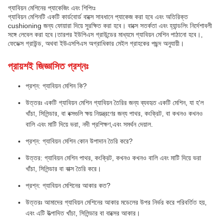
গ্যাবিয়ন মেশিনের প্যাকেজিং এবং শিপিংঃ
গ্যাবিয়ন মেশিনটি একটি কার্ডবোর্ড বাক্সে সাবধানে প্যাকেজ করা হবে এবং অতিরিক্ত
cushioning জন্য ফোয়ারা দিয়ে সুরক্ষিত করা হবে। বাক্সে সতর্কতা এবং হ্যান্ডলিং নির্দেশাবলী
সঙ্গে লেবেল করা হবে।তারপর ইউপিএস গ্রাউন্ডের মাধ্যমে গ্যাবিয়ন মেশিন পাঠানো হবে।,
ফেডেক্স গ্রাউন্ড, অথবা ইউএসপিএস অগ্রাধিকার মেইল গ্রাহকের পছন্দ অনুযায়ী।
প্রায়শই জিজ্ঞাসিত প্রশ্নঃ
প্রশ্ন: গ্যাবিয়ন মেশিন কি?
উত্তরঃ একটি গ্যাবিয়ন মেশিন গ্যাবিয়ন তৈরির জন্য ব্যবহৃত একটি মেশিন, যা হ'ল
খাঁচা, সিলিন্ডার, বা বক্সগুলি ক্ষয় নিয়ন্ত্রণের জন্য পাথর, কংক্রিট, বা কখনও কখনও
বালি এবং মাটি দিয়ে ভরা, নদী প্রশিক্ষণ,এবং সমর্থন দেয়াল.
প্রশ্ন: গ্যাবিয়ন মেশিন কোন উপাদান তৈরি করে?
উত্তর: গ্যাবিয়ন মেশিন পাথর, কংক্রিট, কখনও কখনও বালি এবং মাটি দিয়ে ভরা
খাঁচা, সিলিন্ডার বা বাক্স তৈরি করে।
প্রশ্ন: গ্যাবিয়ন মেশিনের আকার কত?
উত্তরঃ আমাদের গ্যাবিয়ন মেশিনের আকার মডেলের উপর নির্ভর করে পরিবর্তিত হয়,
এবং এটি উত্পাদিত খাঁচা, সিলিন্ডার বা বাক্সের আকার।