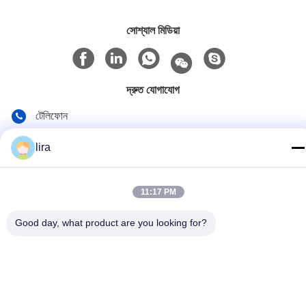
সোশ্যাল মিডিয়া
দ্রুত যোগাযোগ
টেলিফোন
86-510-86385783
lira
ই-মেইল
sales@gabion.cn
11:17 PM
ঠিকানা
Good day, what product are you looking for?
No.102, Yungu রোড, Zhutang টাউন, Jiangyin সিটি, জিয়াংসু প্রদেশের,
চীন
গোপনীয়তা নীতি
|
সাইট ম্যাপ