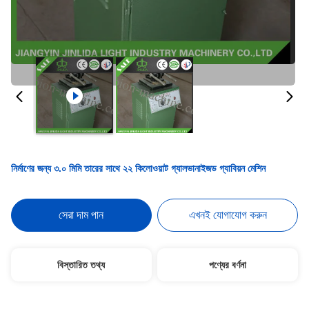
নির্মাণের জন্য ৩.০ মিমি তারের সাথে ২২ কিলোওয়াট গ্যালভানাইজড গ্যাবিয়ন মেশিন
সেরা দাম পান
এখনই যোগাযোগ করুন
বিস্তারিত তথ্য
পণ্যের বর্ণনা