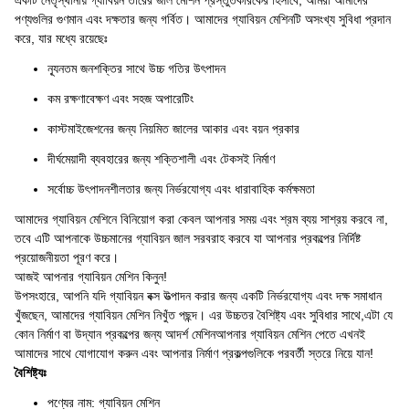
একটি নেতৃস্থানীয় গ্যাবিয়ন তারের জাল মেশিন প্রস্তুতকারকের হিসাবে, আমরা আমাদের
পণ্যগুলির গুণমান এবং দক্ষতার জন্য গর্বিত। আমাদের গ্যাবিয়ন মেশিনটি অসংখ্য সুবিধা প্রদান
করে, যার মধ্যে রয়েছেঃ
ন্যূনতম জনশক্তির সাথে উচ্চ গতির উৎপাদন
কম রক্ষণাবেক্ষণ এবং সহজ অপারেটিং
কাস্টমাইজেশনের জন্য নিয়মিত জালের আকার এবং বয়ন প্রকার
দীর্ঘমেয়াদী ব্যবহারের জন্য শক্তিশালী এবং টেকসই নির্মাণ
সর্বোচ্চ উৎপাদনশীলতার জন্য নির্ভরযোগ্য এবং ধারাবাহিক কর্মক্ষমতা
আমাদের গ্যাবিয়ন মেশিনে বিনিয়োগ করা কেবল আপনার সময় এবং শ্রম ব্যয় সাশ্রয় করবে না,
তবে এটি আপনাকে উচ্চমানের গ্যাবিয়ন জাল সরবরাহ করবে যা আপনার প্রকল্পের নির্দিষ্ট
প্রয়োজনীয়তা পূরণ করে।
আজই আপনার গ্যাবিয়ন মেশিন কিনুন!
উপসংহারে, আপনি যদি গ্যাবিয়ন বক্স উত্পাদন করার জন্য একটি নির্ভরযোগ্য এবং দক্ষ সমাধান
খুঁজছেন, আমাদের গ্যাবিয়ন মেশিন নিখুঁত পছন্দ। এর উচ্চতর বৈশিষ্ট্য এবং সুবিধার সাথে,এটা যে
কোন নির্মাণ বা উদ্যান প্রকল্পের জন্য আদর্শ মেশিনআপনার গ্যাবিয়ন মেশিন পেতে এখনই
আমাদের সাথে যোগাযোগ করুন এবং আপনার নির্মাণ প্রকল্পগুলিকে পরবর্তী স্তরে নিয়ে যান!
বৈশিষ্ট্যঃ
পণ্যের নাম: গ্যাবিয়ন মেশিন