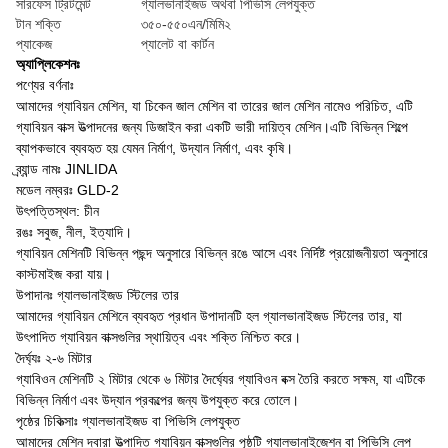
সারফেস ট্রিটমেন্ট
গ্যালভানাইজড অথবা পিভিসি লেপযুক্ত
টান শক্তি
৩৫০-৫৫০এন/মিমি২
প্যাকেজ
প্যালেট বা কার্টন
অ্যাপ্লিকেশনঃ
পণ্যের বর্ণনাঃ
আমাদের গ্যাবিয়ন মেশিন, যা চিকেন জাল মেশিন বা তারের জাল মেশিন নামেও পরিচিত, এটি
গ্যাবিয়ন বাক্স উত্পাদনের জন্য ডিজাইন করা একটি ভারী দায়িত্ব মেশিন।এটি বিভিন্ন শিল্পে
ব্যাপকভাবে ব্যবহৃত হয় যেমন নির্মাণ, উদ্যান নির্মাণ, এবং কৃষি।
ব্র্যান্ড নামঃ JINLIDA
মডেল নম্বরঃ GLD-2
উৎপত্তিস্থল: চীন
রঙঃ সবুজ, নীল, ইত্যাদি।
গ্যাবিয়ন মেশিনটি বিভিন্ন পছন্দ অনুসারে বিভিন্ন রঙে আসে এবং নির্দিষ্ট প্রয়োজনীয়তা অনুসারে
কাস্টমাইজ করা যায়।
উপাদানঃ গ্যালভানাইজড স্টিলের তার
আমাদের গ্যাবিয়ন মেশিনে ব্যবহৃত প্রধান উপাদানটি হল গ্যালভানাইজড স্টিলের তার, যা
উৎপাদিত গ্যাবিয়ন বাক্সগুলির স্থায়িত্ব এবং শক্তি নিশ্চিত করে।
দৈর্ঘ্যঃ ২-৬ মিটার
গ্যাবিওন মেশিনটি ২ মিটার থেকে ৬ মিটার দৈর্ঘ্যের গ্যাবিওন বক্স তৈরি করতে সক্ষম, যা এটিকে
বিভিন্ন নির্মাণ এবং উদ্যান প্রকল্পের জন্য উপযুক্ত করে তোলে।
পৃষ্ঠের চিকিত্সাঃ গ্যালভানাইজড বা পিভিসি লেপযুক্ত
আমাদের মেশিন দ্বারা উত্পাদিত গ্যাবিয়ন বাক্সগুলির পৃষ্ঠটি গ্যালভানাইজেশন বা পিভিসি লেপ