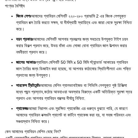
পণ্যের বৈশিষ্ট্য
জিংক লেপঃ
আমাদের গ্যাবিয়ন মেশিনটি ২২০-২৮০ গ্রাম/মি 2 এর জিংক লেপযুক্ত
গ্যাবিয়ন বক্স তৈরি করতে সক্ষম, যা দীর্ঘস্থায়ী স্থায়িত্ব এবং জারা থেকে সুরক্ষা নিশ্চিত
করে।
বয়ন প্রকারঃ
আমাদের মেশিনটি আপনার প্রকল্পের জন্য সবচেয়ে উপযুক্ত টাইপ চয়ন
করার বিকল্প প্রদান করে, উভয় বাঁকা এবং সোজা বোনা গ্যাবিয়ন জাল উত্পাদন করার
নমনীয়তা প্রদান করে।
জালের আকারঃ
গ্যাবিয়ন মেশিনটি 50 মিমি x 50 মিমি স্ট্যান্ডার্ড আকারের গ্যাবিয়ন
জাল তৈরির জন্য ডিজাইন করা হয়েছে, যা আপনার কাঠামোর স্থিতিশীলতা এবং শক্তি
প্রদানের জন্য উপযুক্ত।
সারফেস ট্রিটমেন্টঃ
আমাদের মেশিন গ্যালভানাইজড বা পিভিসি লেপযুক্ত পৃষ্ঠ চিকিত্সা
মধ্যে পছন্দ প্রস্তাব,কঠোর আবহাওয়া অবস্থার বিরুদ্ধে একটি অতিরিক্ত সুরক্ষা স্তর
প্রদান এবং আপনার গ্যাবিয়ন বাক্সের দীর্ঘায়ু নিশ্চিত.
প্যাকেজঃ
আমরা নিরাপদ এবং সুরক্ষিত প্যাকেজিং এর গুরুত্ব বুঝতে পারি, যে কারণে
আমাদের গ্যাবিয়ন বক্সগুলি প্যালেট বা কার্টনে প্যাকেজ করা হয়, যা সহজ পরিবহন এবং
সঞ্চয়স্থান নিশ্চিত করে।
কেন আমাদের গ্যাবিয়ন মেশিন বেছে নিন?