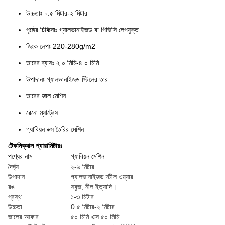
উচ্চতাঃ ০.৫ মিটার-২ মিটার
পৃষ্ঠের চিকিত্সাঃ গ্যালভানাইজড বা পিভিসি লেপযুক্ত
জিংক লেপঃ 220-280g/m2
তারের ব্যাসঃ ২.০ মিমি-৪.০ মিমি
উপাদানঃ গ্যালভানাইজড স্টিলের তার
তারের জাল মেশিন
রেনো ম্যাট্রেস
গ্যাবিয়ন বক্স তৈরির মেশিন
টেকনিক্যাল প্যারামিটারঃ
পণ্যের নাম
গ্যাবিয়ন মেশিন
দৈর্ঘ্য
২-৬ মিটার
উপাদান
গ্যালভানাইজড স্টীল ওয়্যার
রঙ
সবুজ, নীল ইত্যাদি।
প্রস্থ
১-৩ মিটার
উচ্চতা
0.৫ মিটার-২ মিটার
জালের আকার
৫০ মিমি এক্স ৫০ মিমি