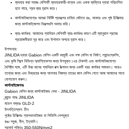
ব্যবহার করা সহজঃ মেশিনটি ব্যবহারকারী-বান্ধব এবং একক ব্যক্তির দ্বারা পরিচালিত
হতে পারে, শ্রম ব্যয় হ্রাস করে।
কাস্টমাইজযোগ্যঃ আমরা নির্দিষ্ট প্রকল্পের চাহিদা মেটাতে রঙ, আকার এবং পৃষ্ঠ চিকিত্সার
জন্য কাস্টমাইজেশন বিকল্পগুলি অফার করি।
ব্যয়-কার্যকর: আমাদের গ্যাবিয়ন মেশিনটি ব্যয়-কার্যকর কারণ এটি ম্যানুয়াল শ্রমের
প্রয়োজনীয়তা দূর করে এবং উপাদান অপচয় হ্রাস করে।
উপসংহার:
JINLIDA দ্বারা Gabion মেশিন একটি বহুমুখী এবং দক্ষ মেশিন যা নির্মাণ, ল্যান্ডস্কেপিং,
এবং কৃষি শিল্পে বিভিন্ন অ্যাপ্লিকেশন জন্য উপযুক্ত।এর টেকসই এবং কাস্টমাইজযোগ্য
বৈশিষ্ট্য সঙ্গে, এটি উচ্চ মানের গ্যাবিয়ন বক্স উত্পাদন জন্য একটি খরচ কার্যকর সমাধান। আরও
তথ্যের জন্য এবং বিক্রয়ের জন্য আপনার নিজস্ব তারের জাল মেশিন পেতে আজ আমাদের সাথে
যোগাযোগ করুন।
কাস্টমাইজেশনঃ
Gabion মেশিন জন্য কাস্টমাইজড সেবা - JINLIDA
ব্র্যান্ড নামঃ JINLIDA
মডেল নম্বরঃ GLD-2
উৎপত্তিস্থল: চীন
পৃষ্ঠের চিকিত্সাঃ গ্যালভানাইজড বা পিভিসি লেপযুক্ত
রঙঃ সবুজ, নীল, ইত্যাদি।
প্রসার্য শক্তিঃ 350-550N/mm2