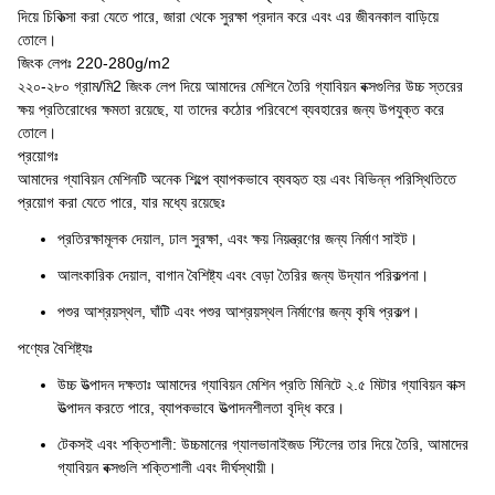
দিয়ে চিকিত্সা করা যেতে পারে, জারা থেকে সুরক্ষা প্রদান করে এবং এর জীবনকাল বাড়িয়ে
তোলে।
জিংক লেপঃ 220-280g/m2
২২০-২৮০ গ্রাম/মি2 জিংক লেপ দিয়ে আমাদের মেশিনে তৈরি গ্যাবিয়ন বক্সগুলির উচ্চ স্তরের
ক্ষয় প্রতিরোধের ক্ষমতা রয়েছে, যা তাদের কঠোর পরিবেশে ব্যবহারের জন্য উপযুক্ত করে
তোলে।
প্রয়োগঃ
আমাদের গ্যাবিয়ন মেশিনটি অনেক শিল্পে ব্যাপকভাবে ব্যবহৃত হয় এবং বিভিন্ন পরিস্থিতিতে
প্রয়োগ করা যেতে পারে, যার মধ্যে রয়েছেঃ
প্রতিরক্ষামূলক দেয়াল, ঢাল সুরক্ষা, এবং ক্ষয় নিয়ন্ত্রণের জন্য নির্মাণ সাইট।
আলংকারিক দেয়াল, বাগান বৈশিষ্ট্য এবং বেড়া তৈরির জন্য উদ্যান পরিকল্পনা।
পশুর আশ্রয়স্থল, ঘাঁটি এবং পশুর আশ্রয়স্থল নির্মাণের জন্য কৃষি প্রকল্প।
পণ্যের বৈশিষ্ট্যঃ
উচ্চ উত্পাদন দক্ষতাঃ আমাদের গ্যাবিয়ন মেশিন প্রতি মিনিটে ২.৫ মিটার গ্যাবিয়ন বাক্স
উত্পাদন করতে পারে, ব্যাপকভাবে উত্পাদনশীলতা বৃদ্ধি করে।
টেকসই এবং শক্তিশালী: উচ্চমানের গ্যালভানাইজড স্টিলের তার দিয়ে তৈরি, আমাদের
গ্যাবিয়ন বক্সগুলি শক্তিশালী এবং দীর্ঘস্থায়ী।