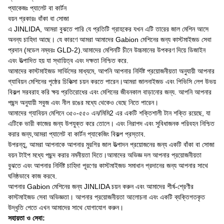
প্যাকেজঃ প্যালেট বা কার্টন
বয়ন প্রকারঃ বাঁকা বা সোজা
এ JINLIDA, আমরা বুঝতে পারি যে প্রতিটি গ্রাহকের যখন এটি তারের জাল মেশিন আসে
অনন্য চাহিদা আছে। যে কারণে আমরা আমাদের Gabion মেশিনের জন্য কাস্টমাইজড সেবা
প্রদান (মডেল নম্বরঃ GLD-2).আমাদের মেশিনটি চীনে উচ্চমানের উপকরণ দিয়ে ডিজাইন
এবং উত্পাদিত হয় যা স্থায়িত্ব এবং দক্ষতা নিশ্চিত করে.
আমাদের কাস্টমাইজড সার্ভিসের মাধ্যমে, আপনি আপনার নির্দিষ্ট প্রয়োজনীয়তা অনুযায়ী আপনার
গ্যাবিয়ন মেশিনের পৃষ্ঠের চিকিত্সা চয়ন করতে পারেন।আমরা জালনাইজড এবং পিভিসি লেপ উভয়
বিকল্প সরবরাহ করি ক্ষয় প্রতিরোধের এবং মেশিনের জীবনকাল বাড়ানোর জন্য. আপনি আপনার
পছন্দ অনুযায়ী সবুজ এবং নীল রঙের মধ্যে থেকেও বেছে নিতে পারেন।
আমাদের গ্যাবিয়ন মেশিনে ৩৫০-৫৫০ এন/মিমি2 এর একটি শক্তিশালী টান শক্তি রয়েছে, যা
এটিকে ভারী কাজের জন্য উপযুক্ত করে তোলে। এবং নিরাপদ এবং সুবিধাজনক পরিবহন নিশ্চিত
করার জন্য,আমরা প্যালেট বা কার্টন প্যাকেজিং বিকল্প প্রস্তাব.
উপরন্তু, আমরা আপনাকে আপনার মুরগির জাল উত্পাদন প্রয়োজনের জন্য একটি বাঁকা বা সোজা
বয়ন টাইপ মধ্যে পছন্দ করার নমনীয়তা দিতে।আমাদের অভিজ্ঞ দল আপনার প্রয়োজনীয়তা
বুঝতে এবং আপনার নির্দিষ্ট চাহিদা পূরণের কাস্টমাইজড সমাধান প্রদানের জন্য আপনার সাথে
ঘনিষ্ঠভাবে কাজ করবে.
আপনার Gabion মেশিনের জন্য JINLIDA চয়ন করুন এবং আমাদের শীর্ষ-শ্রেণীর
কাস্টমাইজড সেবা অভিজ্ঞতা। আপনার প্রয়োজনীয়তা আলোচনা এবং একটি ব্যক্তিগতকৃত
উদ্ধৃতি পেতে এখন আমাদের সাথে যোগাযোগ করুন।
সহায়তা ও সেবা: