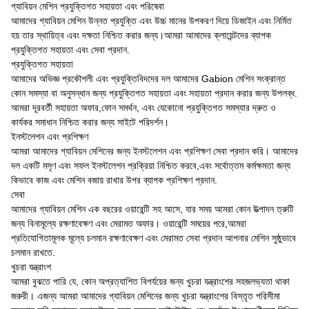
গ্যাবিয়ন মেশিন প্রযুক্তিগত সহায়তা এবং পরিষেবা
আমাদের গ্যাবিয়ন মেশিন উন্নত প্রযুক্তি এবং উচ্চ মানের উপকরণ দিয়ে ডিজাইন এবং নির্মিত
হয় তার স্থায়িত্ব এবং দক্ষতা নিশ্চিত করার জন্য।আমরা আমাদের ক্লায়েন্টদের ব্যাপক
প্রযুক্তিগত সহায়তা এবং সেবা প্রদান.
প্রযুক্তিগত সহায়তা
আমাদের অভিজ্ঞ প্রকৌশলী এবং প্রযুক্তিবিদদের দল আমাদের Gabion মেশিন সংক্রান্ত
কোন সমস্যা বা অনুসন্ধান জন্য প্রযুক্তিগত সহায়তা এবং সহায়তা প্রদান করার জন্য উপলব্ধ.
আমরা দূরবর্তী সহায়তা অফার,ফোন সমর্থন, এবং যেকোনো প্রযুক্তিগত সমস্যার দ্রুত ও
কার্যকর সমাধান নিশ্চিত করার জন্য সাইটে পরিদর্শন।
ইনস্টলেশন এবং প্রশিক্ষণ
আমরা আমাদের গ্যাবিয়ন মেশিনের জন্য ইনস্টলেশন এবং প্রশিক্ষণ সেবা প্রদান করি। আমাদের
দল একটি মসৃণ এবং সফল ইনস্টলেশন প্রক্রিয়া নিশ্চিত করবে,এবং সর্বোত্তম কর্মক্ষমতা জন্য
কিভাবে কাজ এবং মেশিন বজায় রাখার উপর ব্যাপক প্রশিক্ষণ প্রদান.
সেবা
আমাদের গ্যাবিয়ন মেশিন এক বছরের ওয়ারেন্টি সহ আসে, যার সময় আমরা কোন উত্পাদন ত্রুটি
জন্য বিনামূল্যে রক্ষণাবেক্ষণ এবং মেরামত অফার। ওয়ারেন্টি সময়ের পরে,আমরা
প্রতিযোগিতামূলক মূল্যে চলমান রক্ষণাবেক্ষণ এবং মেরামত সেবা প্রদান আপনার মেশিন সুষ্ঠুভাবে
চলমান রাখতে.
খুচরা যন্ত্রাংশ
আমরা বুঝতে পারি যে, কোন অপ্রত্যাশিত বিপর্যয়ের জন্য খুচরা যন্ত্রাংশের সহজলভ্যতা থাকা
জরুরী। এজন্য আমরা আমাদের গ্যাবিয়ন মেশিনের জন্য খুচরা যন্ত্রাংশের বিস্তৃত পরিসীমা