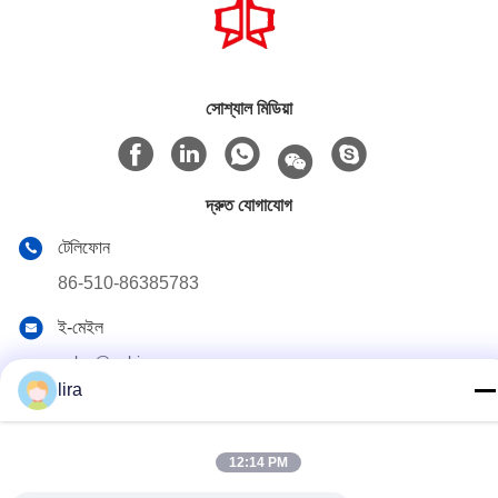
সোশ্যাল মিডিয়া
দ্রুত যোগাযোগ
টেলিফোন
86-510-86385783
ই-মেইল
sales@gabion.cn
lira
ঠিকানা
No.102, Yungu রোড, Zhutang টাউন, Jiangyin সিটি, জিয়াংসু প্রদেশের,
চীন
12:14 PM