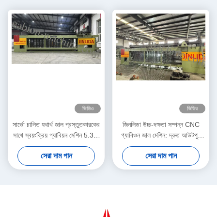
ভিডিও
ভিডিও
সার্ভো চালিত যথার্থ জাল প্রস্তুতকারকের
জিনলিডা উচ্চ-দক্ষতা সম্পন্ন CNC
সাথে স্বয়ংক্রিয় গ্যাবিয়ন মেশিন 5.3m
গ্যাবিওন জাল মেশিন: দ্রুত আউটপুট
সর্বোচ্চ প্রস্থ
এবং নির্ভুল বুননের নিখুঁত সংমিশ্রণ যা
সেরা দাম পান
সেরা দাম পান
উৎপাদনশীলতা বাড়ায়