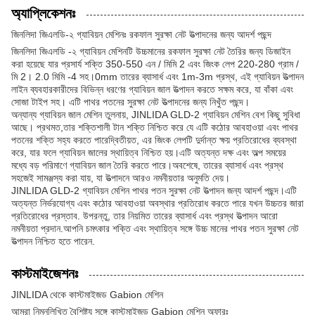
অ্যাপ্লিকেশনঃ
জিনলিদা জিএলডি-২ গ্যাবিয়ন মেশিনঃ রকফাল সুরক্ষা নেট উত্পাদনের জন্য আদর্শ পছন্দ
জিনলিদা জিএলডি -২ গ্যাবিয়ন মেশিনটি উচ্চমানের রকফাল সুরক্ষা নেট তৈরির জন্য ডিজাইন
করা হয়েছে যার প্রসার্য শক্তি 350-550 এন / মিমি 2 এবং জিংক লেপ 220-280 গ্রাম /
মি 2। 2.0 মিমি -4 সহ।0mm তারের ব্যাসার্ধ এবং 1m-3m প্রস্থ, এই গ্যাবিয়ন উত্পাদন
লাইন ব্যবহারকারীদের বিভিন্ন ধরণের গ্যাবিয়ন জাল উত্পাদন করতে সক্ষম করে, যা বাঁকা এবং
সোজা টাইপ সহ। এটি পাথর পতনের সুরক্ষা নেট উত্পাদনের জন্য নিখুঁত পছন্দ।
অন্যান্য গ্যাবিয়ন জাল মেশিন তুলনায়, JINLIDA GLD-2 গ্যাবিয়ন মেশিন বেশ কিছু সুবিধা
আছে। প্রথমত,তার শক্তিশালী টান শক্তি নিশ্চিত করে যে এটি কঠোর আবহাওয়া এবং পাথর
পতনের শক্তি সহ্য করতে পারেদ্বিতীয়ত, এর জিংক লেপটি দুর্দান্ত ক্ষয় প্রতিরোধের ব্যবস্থা
করে, যার ফলে গ্যাবিয়ন জালের স্থায়িত্ব নিশ্চিত হয়।এটি অত্যন্ত দক্ষ এবং অল্প সময়ের
মধ্যে বড় পরিমাণে গ্যাবিয়ন জাল তৈরি করতে পারে।অবশেষে, তারের ব্যাসার্ধ এবং প্রস্থ
সহজেই সামঞ্জস্য করা যায়, যা উত্পাদনে আরও নমনীয়তার অনুমতি দেয়।
JINLIDA GLD-2 গ্যাবিয়ন মেশিন পাথর পতন সুরক্ষা নেট উত্পাদন জন্য আদর্শ পছন্দ।এটি
অত্যন্ত নির্ভরযোগ্য এবং কঠোর আবহাওয়া অবস্থার প্রতিরোধ করতে পারে যখন উচ্চতর জারা
প্রতিরোধের প্রস্তাব. উপরন্তু, তার নিয়মিত তারের ব্যাসার্ধ এবং প্রস্থ উত্পাদন আরো
নমনীয়তা প্রদান.আপনি চমৎকার শক্তি এবং স্থায়িত্ব সঙ্গে উচ্চ মানের পাথর পতন সুরক্ষা নেট
উত্পাদন নিশ্চিত হতে পারেন.
কাস্টমাইজেশনঃ
JINLIDA থেকে কাস্টমাইজড Gabion মেশিন
আমরা নিম্নলিখিত বৈশিষ্ট্য সঙ্গে কাস্টমাইজড Gabion মেশিন অফারঃ