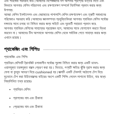
এবং পরিষেবা সরবরাহ করি।আমাদের বিশেষজ্ঞদের দল আপনার প্রশ্নের উত্তর দিতে এবং
কিভাবে আপনার মেশিন পরিচালনা এবং রক্ষণাবেক্ষণ সম্পর্কে নির্দেশিকা প্রদান করার জন্য
উপলব্ধ.
আমরা মেশিন ইনস্টলেশন এবং মেরামতের পাশাপাশি মেশিন রক্ষণাবেক্ষণ এবং ত্রুটি সমাধানের
পরিষেবাও সরবরাহ করি।আমাদের জ্ঞানসম্পন্ন প্রযুক্তিবিদরা আপনার গ্যাবিয়ন মেশিন সর্বোচ্চ
দক্ষতার সাথে চলছে তা নিশ্চিত করার জন্য সাইটে এবং দূরবর্তী সহায়তা প্রদান করে.
আপনার গ্যাবিয়ন মেশিনের সাহায্যের প্রয়োজন হলে, আমাদের সাথে যোগাযোগ করতে দ্বিধা
করবেন না। আমাদের টিম আপনাকে আপনার মেশিন থেকে সর্বাধিক পেতে সাহায্য করার জন্য
এখানে রয়েছে।
প্যাকেজিং এবং শিপিংঃ
প্যাকেজিং এবং শিপিং
গ্যাবিয়ন মেশিনটি ট্রানজিট চলাকালীন সর্বোচ্চ সুরক্ষা নিশ্চিত করার জন্য একটি ডাবল-
ওয়ালযুক্ত তরঙ্গযুক্ত বাক্সে প্রেরণ করা হয়। ভিতরে, পণ্যটি ক্ষতির ঝুঁকি হ্রাস করার জন্য
ফেনা বা বুদবুদ আবরণ দিয়ে cushioned হয়।বাক্সটি একটি টেকসই আঠালো টেপ দিয়ে
দৃঢ়ভাবে টেপ করা উচিতবাক্সের বাইরের অংশে একটি শিপিং লেবেল লাগানো উচিত, যার মধ্যে
নিম্নলিখিত তথ্য রয়েছেঃ
গ্যাবিয়ন মেশিন
প্রাপকের নাম এবং ঠিকানা
প্রেরকের নাম এবং ঠিকানা