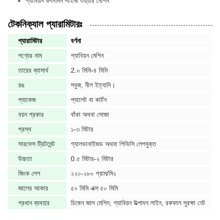
গ্যাবিয়ন উৎপাদন লাইনঃ ওয়্যার মেশিন
টেকনিক্যাল প্যারামিটারঃ
প্যারামিটার
বর্ণনা
পণ্যের নাম
গ্যাবিয়ন মেশিন
তারের ব্যাসার্ধ
2.০ মিমি-৪ মিমি
রঙ
সবুজ, নীল ইত্যাদি।
প্যাকেজ
প্যালেট বা কার্টন
বয়ন প্রকার
বাঁকা অথবা সোজা
প্রস্থ
১-৩ মিটার
সারফেস ট্রিটমেন্ট
গ্যালভানাইজড অথবা পিভিসি লেপযুক্ত
উচ্চতা
0.৫ মিটার-২ মিটার
জিংক লেপ
২২০-২৮০ গ্রাম/মি২
জালের আকার
৫০ মিমি এক্স ৫০ মিমি
প্রধান ব্যবহার
চিকেন জাল মেশিন, গ্যাবিয়ন উত্পাদন লাইন, রকফাল সুরক্ষা নেট