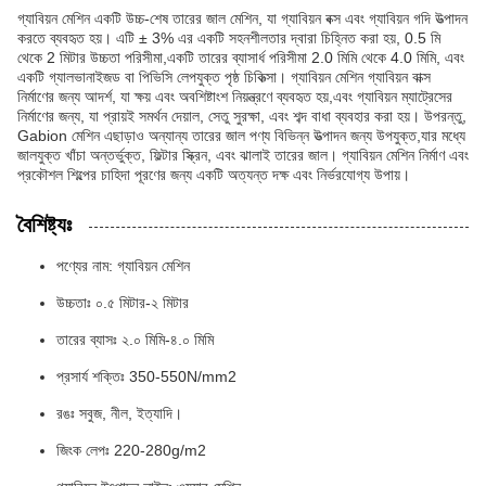
গ্যাবিয়ন মেশিন একটি উচ্চ-শেষ তারের জাল মেশিন, যা গ্যাবিয়ন বক্স এবং গ্যাবিয়ন গদি উত্পাদন
করতে ব্যবহৃত হয়। এটি ± 3% এর একটি সহনশীলতার দ্বারা চিহ্নিত করা হয়, 0.5 মি
থেকে 2 মিটার উচ্চতা পরিসীমা,একটি তারের ব্যাসার্ধ পরিসীমা 2.0 মিমি থেকে 4.0 মিমি, এবং
একটি গ্যালভানাইজড বা পিভিসি লেপযুক্ত পৃষ্ঠ চিকিত্সা। গ্যাবিয়ন মেশিন গ্যাবিয়ন বাক্স
নির্মাণের জন্য আদর্শ, যা ক্ষয় এবং অবশিষ্টাংশ নিয়ন্ত্রণে ব্যবহৃত হয়,এবং গ্যাবিয়ন ম্যাট্রেসের
নির্মাণের জন্য, যা প্রায়ই সমর্থন দেয়াল, সেতু সুরক্ষা, এবং শব্দ বাধা ব্যবহার করা হয়। উপরন্তু,
Gabion মেশিন এছাড়াও অন্যান্য তারের জাল পণ্য বিভিন্ন উত্পাদন জন্য উপযুক্ত,যার মধ্যে
জালযুক্ত খাঁচা অন্তর্ভুক্ত, ফিল্টার স্ক্রিন, এবং ঝালাই তারের জাল। গ্যাবিয়ন মেশিন নির্মাণ এবং
প্রকৌশল শিল্পের চাহিদা পূরণের জন্য একটি অত্যন্ত দক্ষ এবং নির্ভরযোগ্য উপায়।
বৈশিষ্ট্যঃ
পণ্যের নাম: গ্যাবিয়ন মেশিন
উচ্চতাঃ ০.৫ মিটার-২ মিটার
তারের ব্যাসঃ ২.০ মিমি-৪.০ মিমি
প্রসার্য শক্তিঃ 350-550N/mm2
রঙঃ সবুজ, নীল, ইত্যাদি।
জিংক লেপঃ 220-280g/m2