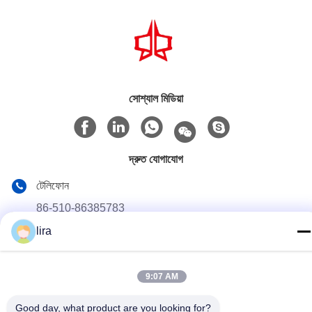
সোশ্যাল মিডিয়া
দ্রুত যোগাযোগ
টেলিফোন
86-510-86385783
lira
ই-মেইল
sales@gabion.cn
9:07 AM
ঠিকানা
No.102, Yungu রোড, Zhutang টাউন, Jiangyin সিটি, জিয়াংসু প্রদেশের,
Good day, what product are you looking for?