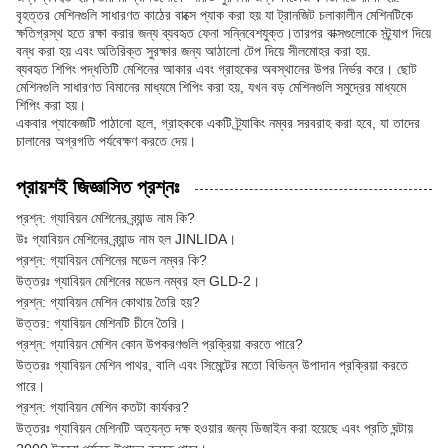
বৃহত্তর মেশিনগুলি সাধারণত কাঠের বাক্সে প্যাক করা হয় যা ট্রানজিট চলাকালীন মেশিনটিকে
ক্ষতিগ্রস্থ হতে রক্ষা করার জন্য ব্যবহৃত ফেনা সন্নিবেশযুক্ত।তারপর বাক্সগুলোকে স্ট্র্যাপ দিয়ে
বন্ধ করা হয় এবং অতিরিক্ত সুরক্ষার জন্য আঠালো টেপ দিয়ে সীলমোহর করা হয়.
ব্যবহৃত শিপিং পদ্ধতিটি মেশিনের আকার এবং গ্রাহকের অবস্থানের উপর নির্ভর করে। ছোট
মেশিনগুলি সাধারণত বিমানের মাধ্যমে শিপিং করা হয়, যখন বড় মেশিনগুলি সমুদ্রের মাধ্যমে
শিপিং করা হয়।
একবার প্যাকেজটি পাঠানো হলে, গ্রাহককে একটি ট্র্যাকিং নম্বর সরবরাহ করা হবে, যা তাদের
চালানের অগ্রগতি পর্যবেক্ষণ করতে দেয়।
প্রায়শই জিজ্ঞাসিত প্রশ্নঃ
প্রশ্ন: গ্যাবিয়ন মেশিনের ব্র্যান্ড নাম কি?
উঃ গ্যাবিয়ন মেশিনের ব্র্যান্ড নাম হল JINLIDA।
প্রশ্ন: গ্যাবিয়ন মেশিনের মডেল নম্বর কি?
উত্তরঃ গ্যাবিয়ন মেশিনের মডেল নম্বর হল GLD-2।
প্রশ্ন: গ্যাবিয়ন মেশিন কোথায় তৈরি হয়?
উত্তর: গ্যাবিয়ন মেশিনটি চীনে তৈরি।
প্রশ্ন: গ্যাবিয়ন মেশিন কোন উপকরণগুলি প্রক্রিয়া করতে পারে?
উত্তরঃ গ্যাবিয়ন মেশিন পাথর, বালি এবং সিমেন্টের মতো বিভিন্ন উপাদান প্রক্রিয়া করতে
পারে।
প্রশ্ন: গ্যাবিয়ন মেশিন কতটা কার্যকর?
উত্তরঃ গ্যাবিয়ন মেশিনটি অত্যন্ত দক্ষ হওয়ার জন্য ডিজাইন করা হয়েছে এবং প্রতি ঘন্টায়