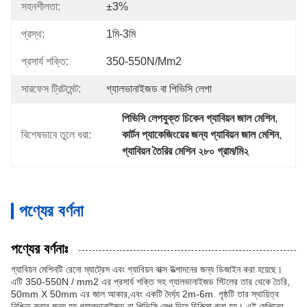
সহনশীলতা:
±3%
প্রস্থ:
1মি-3মি
প্রসার্য শক্তি:
350-550N/mm2
সারফেস ট্রিটমেন্ট:
গ্যালভানাইজড বা পিভিসি লেপা
পিভিসি লেপযুক্ত চিকেন গ্যাবিয়ন জাল মেশিন
, 
বিশেষভাবে তুলে ধরা:
কার্টন প্যাকেজিংয়ের জন্য গ্যাবিয়ন জাল মেশিন
, 
গ্যাবিয়ন তৈরির মেশিন ২৮০ গ্রাম/মি২
পণ্যের বর্ণনা
পণ্যের বর্ণনাঃ
গ্যাবিয়ন মেশিনটি রেনো ম্যাট্রেস এবং গ্যাবিয়ন বাক্স উত্পাদনের জন্য ডিজাইন করা হয়েছে।
এটি 350-550N / mm2 এর প্রসার্য শক্তি সহ গ্যালভানাইজড স্টিলের তার থেকে তৈরি,
50mm X 50mm এর জাল আকার,এবং একটি দৈর্ঘ্য 2m-6m. পৃষ্ঠটি তার স্থায়িত্ব
নিশ্চিত করার জন্য হয় গ্যালভানাইজড বা পিভিসি লেপ দিয়ে চিকিত্সা করা হয়। এই মেশিনের