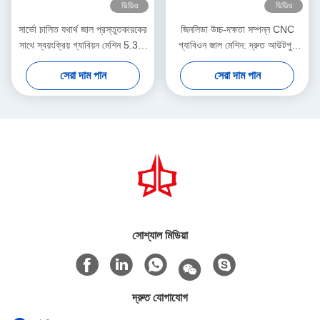
ভিডিও
ভিডিও
সার্ভো চালিত যথার্থ জাল প্রস্তুতকারকের
জিনলিডা উচ্চ-দক্ষতা সম্পন্ন CNC
সাথে স্বয়ংক্রিয় গ্যাবিয়ন মেশিন 5.3m
গ্যাবিওন জাল মেশিন: দ্রুত আউটপুট
সর্বোচ্চ প্রস্থ
এবং নির্ভুল বুননের নিখুঁত সংমিশ্রণ যা
সেরা দাম পান
সেরা দাম পান
উৎপাদনশীলতা বাড়ায়
সোশ্যাল মিডিয়া
দ্রুত যোগাযোগ