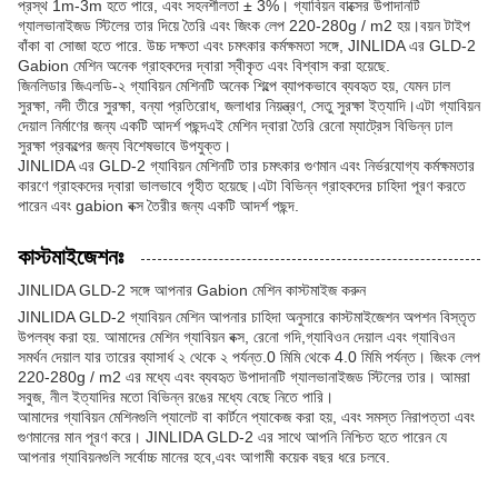
প্রস্থ 1m-3m হতে পারে, এবং সহনশীলতা ± 3%। গ্যাবিয়ন বাক্সের উপাদানটি
গ্যালভানাইজড স্টিলের তার দিয়ে তৈরি এবং জিংক লেপ 220-280g / m2 হয়।বয়ন টাইপ
বাঁকা বা সোজা হতে পারে. উচ্চ দক্ষতা এবং চমৎকার কর্মক্ষমতা সঙ্গে, JINLIDA এর GLD-2
Gabion মেশিন অনেক গ্রাহকদের দ্বারা স্বীকৃত এবং বিশ্বাস করা হয়েছে.
জিনলিডার জিএলডি-২ গ্যাবিয়ন মেশিনটি অনেক শিল্পে ব্যাপকভাবে ব্যবহৃত হয়, যেমন ঢাল
সুরক্ষা, নদী তীরে সুরক্ষা, বন্যা প্রতিরোধ, জলাধার নিয়ন্ত্রণ, সেতু সুরক্ষা ইত্যাদি।এটা গ্যাবিয়ন
দেয়াল নির্মাণের জন্য একটি আদর্শ পছন্দএই মেশিন দ্বারা তৈরি রেনো ম্যাট্রেস বিভিন্ন ঢাল
সুরক্ষা প্রকল্পের জন্য বিশেষভাবে উপযুক্ত।
JINLIDA এর GLD-2 গ্যাবিয়ন মেশিনটি তার চমৎকার গুণমান এবং নির্ভরযোগ্য কর্মক্ষমতার
কারণে গ্রাহকদের দ্বারা ভালভাবে গৃহীত হয়েছে।এটা বিভিন্ন গ্রাহকদের চাহিদা পূরণ করতে
পারেন এবং gabion বক্স তৈরীর জন্য একটি আদর্শ পছন্দ.
কাস্টমাইজেশনঃ
JINLIDA GLD-2 সঙ্গে আপনার Gabion মেশিন কাস্টমাইজ করুন
JINLIDA GLD-2 গ্যাবিয়ন মেশিন আপনার চাহিদা অনুসারে কাস্টমাইজেশন অপশন বিস্তৃত
উপলব্ধ করা হয়. আমাদের মেশিন গ্যাবিয়ন বক্স, রেনো গদি,গ্যাবিওন দেয়াল এবং গ্যাবিওন
সমর্থন দেয়াল যার তারের ব্যাসার্ধ ২ থেকে ২ পর্যন্ত.0 মিমি থেকে 4.0 মিমি পর্যন্ত। জিংক লেপ
220-280g / m2 এর মধ্যে এবং ব্যবহৃত উপাদানটি গ্যালভানাইজড স্টিলের তার। আমরা
সবুজ, নীল ইত্যাদির মতো বিভিন্ন রঙের মধ্যে বেছে নিতে পারি।
আমাদের গ্যাবিয়ন মেশিনগুলি প্যালেট বা কার্টনে প্যাকেজ করা হয়, এবং সমস্ত নিরাপত্তা এবং
গুণমানের মান পূরণ করে। JINLIDA GLD-2 এর সাথে আপনি নিশ্চিত হতে পারেন যে
আপনার গ্যাবিয়নগুলি সর্বোচ্চ মানের হবে,এবং আগামী কয়েক বছর ধরে চলবে.