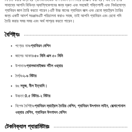
সাহায্যে আপনি বিভিন্ন অ্যাপ্লিকেশনের জন্য দ্রুত এবং সহজেই শক্তিশালী এবং নির্ভরযোগ্য
গ্যাবিয়ন জাল তৈরি করতে পারেন।এটি উচ্চ মানের গ্যাবিয়ন বাক্স এবং রেনো ম্যাট্রেস তৈরির
জন্য একটি আদর্শ সরঞ্জামএটি পরিচালনা করাও সহজ, তাই আপনি গ্যাবিয়ন এবং রেনো গদি
তৈরি করার সময় সময় এবং অর্থ সাশ্রয় করতে পারেন।
বৈশিষ্ট্যঃ
পণ্যের নামঃ
গ্যাবিয়ন মেশিন
জালের আকারঃ
৫০ মিমি এক্স ৫০ মিমি
উপাদানঃ
গ্যালভানাইজড স্টীল ওয়্যার
দৈর্ঘ্যঃ
২-৬ মিটার
রঙ:
সবুজ, নীল ইত্যাদি।
উচ্চতা:
0.৫ মিটার-২ মিটার
বিশেষ বৈশিষ্ট্যঃ
গ্যাবিয়ন ম্যাট্রেস তৈরির মেশিন, গ্যাবিয়ন উৎপাদন লাইন, হেক্সাগোনাল
ওয়্যার মেশিন, গ্যাবিয়ন উৎপাদন মেশিন
টেকনিক্যাল প্যারামিটারঃ