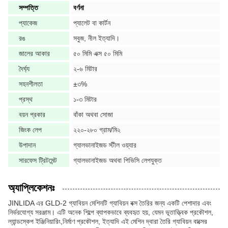
সম্পত্তি
বর্ণনা
প্যাকেজ
প্যালেট বা কার্টন
রঙ
সবুজ, নীল ইত্যাদি।
জালের আকার
৫০ মিমি এক্স ৫০ মিমি
দৈর্ঘ্য
২-৬ মিটার
সহনশীলতা
±৩%
প্রস্থ
১-৩ মিটার
বয়ন প্রকার
বাঁকা অথবা সোজা
জিংক লেপ
২২০-২৮০ গ্রাম/মি২
উপাদান
গ্যালভানাইজড স্টীল ওয়্যার
সারফেস ট্রিটমেন্ট
গ্যালভানাইজড অথবা পিভিসি লেপযুক্ত
অ্যাপ্লিকেশনঃ
JINLIDA এর GLD-2 গ্যাবিয়ন মেশিনটি গ্যাবিয়ন বক্স তৈরির জন্য একটি পেশাদার এবং
নির্ভরযোগ্য সরঞ্জাম। এটি অনেক শিল্পে ব্যাপকভাবে ব্যবহৃত হয়, যেমন ভূতাত্ত্বিক প্রকৌশল,
ল্যান্ডস্কেপ ইঞ্জিনিয়ারিং,নির্মাণ প্রকৌশল, ইত্যাদি এই মেশিন দ্বারা তৈরি গ্যাবিয়ন বাক্সের