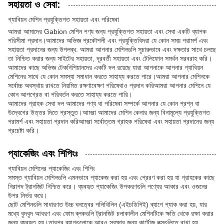
সহায়তা ও সেবা:
গ্যাবিয়ন মেশিন প্রযুক্তিগত সহায়তা এবং পরিষেবা
আমরা আমাদের Gabion মেশিন পণ্য জন্য প্রযুক্তিগত সহায়তা এবং সেবা একটি ব্যাপক
পরিসীমা প্রদান।আমাদের অভিজ্ঞ প্রকৌশলী এবং প্রযুক্তিবিদরা যে কোন সময় পরামর্শ এবং
সহায়তা প্রদানের জন্য উপলব্ধ. আমরা আপনার মেশিনগুলি সুচারুভাবে এবং দক্ষতার সাথে চলছে
তা নিশ্চিত করার জন্য সাইটের সহায়তা, দূরবর্তী সহায়তা এবং টেলিফোন সমর্থন সরবরাহ করি।
আমাদের কাছে অভিজ্ঞ টেকনিশিয়ানদের একটি দল রয়েছে যারা আপনাকে আপনার গ্যাবিয়ন
মেশিনের সাথে যে কোন সমস্যা সমাধান করতে সাহায্য করতে পারে।আমরা আপনার মেশিনকে
সর্বোচ্চ অবস্থায় রাখতে নিয়মিত রক্ষণাবেক্ষণ পরিষেবাও প্রদান করিআমরা আপনার মেশিনে যে
কোন আপগ্রেড বা পরিবর্তন করতে সাহায্য করতে পারি।
আমাদের গ্রাহক সেবা দল আমাদের পণ্য বা পরিষেবা সম্পর্কে আপনার যে কোন প্রশ্ন বা
উদ্বেগের উত্তর দিতে প্রস্তুত।আমরা আমাদের মেশিন কেনার জন্য বিনামূল্যে প্রযুক্তিগত
পরামর্শ এবং সহায়তা প্রদান করিআমরা সর্বোত্তম গ্রাহক পরিষেবা এবং সহায়তা প্রদানের জন্য
প্রচেষ্টা করি।
প্যাকেজিং এবং শিপিংঃ
গ্যাবিয়ন মেশিনের প্যাকেজিং এবং শিপিং
সমস্ত গ্যাবিয়ন মেশিনগুলি এমনভাবে প্যাকেজ করা হয় এবং প্রেরণ করা হয় যা গ্রাহকের কাছে
নিরাপদ ট্রানজিট নিশ্চিত করে। ব্যবহৃত প্যাকেজিং উপকরণগুলি পণ্যের আকার এবং ওজনের
উপর নির্ভর করে।
ছোট মেশিনগুলি সাধারণত উচ্চ ঘনত্বের পলিথিলিন (এইচডিপিই) ব্যাগে প্যাক করা হয়, যার
মধ্যে বুদবুদ আবরণ এবং ফোম ব্লকগুলি ট্রানজিট চলাকালীন মেশিনটিকে ক্ষতি থেকে রক্ষা করার
জন্য ব্যবহৃত হয়।তারপর ব্যাগগুলোকে আরও সুরক্ষার জন্য কার্টোজ বক্সগুলিতে রাখা হয়.