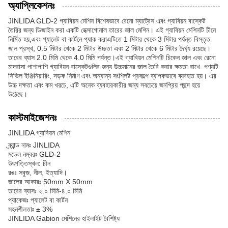
অ্যাপ্লিকেশনঃ
JINLIDA GLD-2 গ্যাবিয়ন মেশিন বিশেষভাবে রেনো ম্যাট্রেস এবং গ্যাবিয়ন বাস্কেট
তৈরির জন্য ডিজাইন করা একটি হেক্সাগোনাল তারের জাল মেশিন। এই গ্যাবিয়ন মেশিনটি চীনে
নির্মিত হয়,এবং প্যালেট বা কার্টনে প্যাক করাএটিতে 1 মিটার থেকে 3 মিটার পর্যন্ত বিস্তৃত
জাল প্রস্থ, 0.5 মিটার থেকে 2 মিটার উচ্চতা এবং 2 মিটার থেকে 6 মিটার দৈর্ঘ্য রয়েছে।
তারের ব্যাস 2.0 মিমি থেকে 4.0 মিমি পর্যন্ত।এই গ্যাবিয়ন মেশিনটি চিকেন জাল এবং রেনো
মাদরাসা পাশাপাশি গ্যাবিয়ন বাস্কেটগুলির জন্য উচ্চমানের জাল তৈরি করার ক্ষমতা রাখে. পণ্যটি
সিভিল ইঞ্জিনিয়ারিং, সড়ক নির্মাণ এবং অন্যান্য সংশ্লিষ্ট প্রকল্পে ব্যাপকভাবে ব্যবহৃত হয়। এর
উচ্চ দক্ষতা এবং কম খরচে, এটি অনেক ব্যবহারকারীর জন্য সবচেয়ে জনপ্রিয় পছন্দ হয়ে
উঠেছে।
কাস্টমাইজেশনঃ
JINLIDA গ্যাবিয়ন মেশিন
ব্র্যান্ড নামঃ JINLIDA
মডেল নম্বরঃ GLD-2
উৎপত্তিস্থল: চীন
রঙঃ সবুজ, নীল, ইত্যাদি।
জালের আকারঃ 50mm X 50mm
তারের ব্যাসঃ ২.০ মিমি-৪.০ মিমি
প্যাকেজঃ প্যালেট বা কার্টন
সহনশীলতাঃ ± 3%
JINLIDA Gabion মেশিনের হাইলাইট বৈশিষ্ট্য