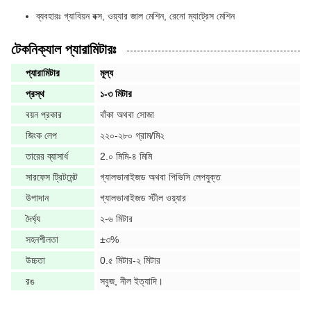
ব্যবহারঃ গ্যাবিয়ন বক্স, ওয়্যার জাল মেশিন, রেনো ম্যাট্রেস মেশিন
টেকনিক্যাল প্যারামিটারঃ
প্যারামিটার
মূল্য
প্রস্থ
১-৩ মিটার
বয়ন প্রকার
বাঁকা অথবা সোজা
জিংক লেপ
২২০-২৮০ গ্রাম/মি২
তারের ব্যাসার্ধ
2.০ মিমি-৪ মিমি
সারফেস ট্রিটমেন্ট
গ্যালভানাইজড অথবা পিভিসি লেপযুক্ত
উপাদান
গ্যালভানাইজড স্টীল ওয়্যার
দৈর্ঘ্য
২-৬ মিটার
সহনশীলতা
±৩%
উচ্চতা
0.৫ মিটার-২ মিটার
রঙ
সবুজ, নীল ইত্যাদি।