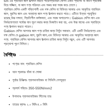
6m এর গ্যাবিয়ন জাল উত্পাদন করতে পারেনগ্যাবিয়ন মেশিন একটি প্যালেট বা কার্টন প্যাকেজ
দিয়ে সজ্জিত, যা জাল পণ্য পরিবহন এবং সঞ্চয় করা সহজ করে তোলে।
গ্যাবিয়ন মেশিন একটি শক্তিশালী এবং দক্ষ মেশিন যা বিভিন্ন আকার এবং আকৃতির গ্যাবিয়ন
জাল, মুরগির জাল এবং অন্যান্য জাল পণ্য উত্পাদন করতে পারে। এটিতে উন্নত প্রযুক্তি
রয়েছে,উচ্চ দক্ষতা, স্থিতিশীল কর্মক্ষমতা, এবং সহজ অপারেশন। Gabion মেশিন মান এবং
নির্ভরযোগ্যতা সর্বোচ্চ মান পূরণ করার জন্য ডিজাইন করা হয়, এবং উচ্চ মানের এবং স্থায়িত্ব
পণ্য উত্পাদন করতে পারেন।
Gabion মেশিন আপনার জাল পণ্য চাহিদা জন্য নিখুঁত সমাধান. এটি একটি নির্ভরযোগ্য এবং
দক্ষ মেশিন যে gabion জাল, মুরগি জাল,এবং বিভিন্ন আকার এবং আকৃতির অন্যান্য জাল
পণ্য. গ্যাবিয়ন মেশিন আপনার জাল উত্পাদন চাহিদা জন্য নিখুঁত পছন্দ, এবং এটি আপনার
প্রত্যাশা পূরণ নিশ্চিত।
বৈশিষ্ট্যঃ
পণ্যের নাম: গ্যাবিয়ন মেশিন
বয়ন প্রকারঃ বাঁকা বা সোজা
পৃষ্ঠের চিকিত্সাঃ গ্যালভানাইজড বা পিভিসি লেপযুক্ত
প্রসার্য শক্তিঃ 350-550N/mm2
উপাদানঃ গ্যালভানাইজড স্টিলের তার
তারের ব্যাসঃ ২.০ মিমি-৪.০ মিমি