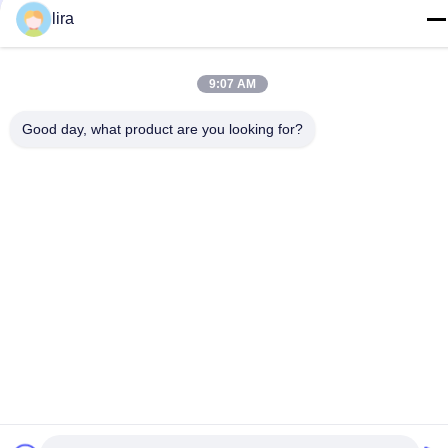
lira
ই-মেইল
sales@gabion.cn
9:07 AM
ঠিকানা
Good day, what product are you looking for?
No.102, Yungu রোড, Zhutang টাউন, Jiangyin সিটি, জিয়াংসু প্রদেশের,
চীন
গোপনীয়তা নীতি
|
সাইট ম্যাপ
চীন ভালো মানের Gabion মেশিন সরবরাহকারী। কপিরাইট © 2012-2026 Jiangyin
Jinlida Light Industry Machinery Co.,Ltd সমস্ত অধিকার সংরক্ষিত।