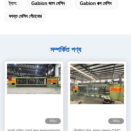
ট্যাগ:
Gabion জাল মেশিন
Gabion বক্স মেশিন
বসন্ত মেশিন পেঁচানোর
সম্পর্কিত পণ্য
ভিডিও
ভিডিও
সার্ভো চালিত যথার্থ জাল প্রস্তুতকারকের
জিনলিডা উচ্চ-দক্ষতা সম্পন্ন CNC