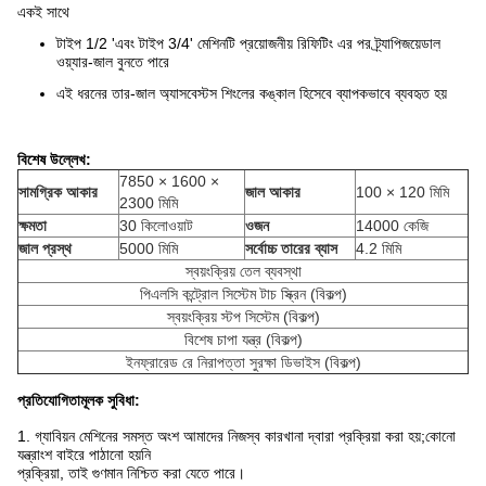
একই সাথে
টাইপ 1/2 'এবং টাইপ 3/4' মেশিনটি প্রয়োজনীয় রিফিটিং এর পর ট্র্যাপিজয়েডাল
ওয়্যার-জাল বুনতে পারে
এই ধরনের তার-জাল অ্যাসবেস্টস শিংলের কঙ্কাল হিসেবে ব্যাপকভাবে ব্যবহৃত হয়
বিশেষ উল্লেখ:
7850 × 1600 ×
সামগ্রিক আকার
জাল আকার
100 × 120 মিমি
2300 মিমি
ক্ষমতা
30 কিলোওয়াট
ওজন
14000 কেজি
জাল প্রস্থ
5000 মিমি
সর্বোচ্চ তারের ব্যাস
4.2 মিমি
স্বয়ংক্রিয় তেল ব্যবস্থা
পিএলসি কন্ট্রোল সিস্টেম টাচ স্ক্রিন (বিকল্প)
স্বয়ংক্রিয় স্টপ সিস্টেম (বিকল্প)
বিশেষ চাপা যন্ত্র (বিকল্প)
ইনফ্রারেড রে নিরাপত্তা সুরক্ষা ডিভাইস (বিকল্প)
প্রতিযোগিতামূলক সুবিধা:
1. গ্যাবিয়ন মেশিনের সমস্ত অংশ আমাদের নিজস্ব কারখানা দ্বারা প্রক্রিয়া করা হয়;কোনো
যন্ত্রাংশ বাইরে পাঠানো হয়নি
প্রক্রিয়া, তাই গুণমান নিশ্চিত করা যেতে পারে।