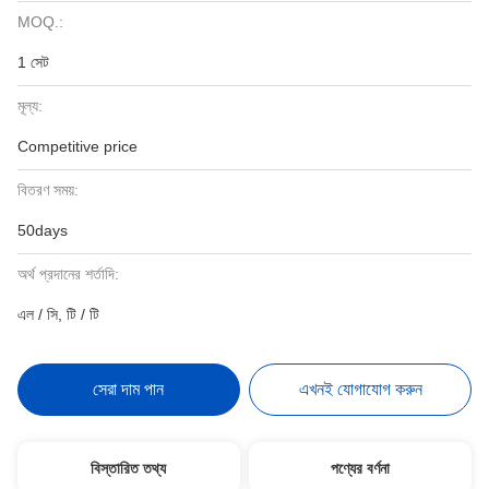
MOQ.:
1 সেট
মূল্য:
Competitive price
বিতরণ সময়:
50days
অর্থ প্রদানের শর্তাদি:
এল / সি, টি / টি
সেরা দাম পান
এখনই যোগাযোগ করুন
বিস্তারিত তথ্য
পণ্যের বর্ণনা