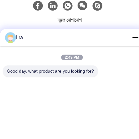
দ্রুত যোগাযোগ
টেলিফোন
lira
86-510-86385783
ই-মেইল
2:49 PM
sales@gabion.cn
Good day, what product are you looking for?
ঠিকানা
No.102, Yungu রোড, Zhutang টাউন, Jiangyin সিটি, জিয়াংসু প্রদেশের,
চীন
গোপনীয়তা নীতি
|
সাইট ম্যাপ
চীন ভালো মানের Gabion মেশিন সরবরাহকারী। কপিরাইট © 2012-2026 Jiangyin
Jinlida Light Industry Machinery Co.,Ltd সমস্ত অধিকার সংরক্ষিত।