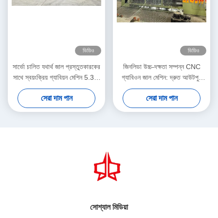
ভিডিও
ভিডিও
সার্ভো চালিত যথার্থ জাল প্রস্তুতকারকের
জিনলিডা উচ্চ-দক্ষতা সম্পন্ন CNC
সাথে স্বয়ংক্রিয় গ্যাবিয়ন মেশিন 5.3m
গ্যাবিওন জাল মেশিন: দ্রুত আউটপুট
সর্বোচ্চ প্রস্থ
এবং নির্ভুল বুননের নিখুঁত সংমিশ্রণ যা
সেরা দাম পান
সেরা দাম পান
উৎপাদনশীলতা বাড়ায়
সোশ্যাল মিডিয়া