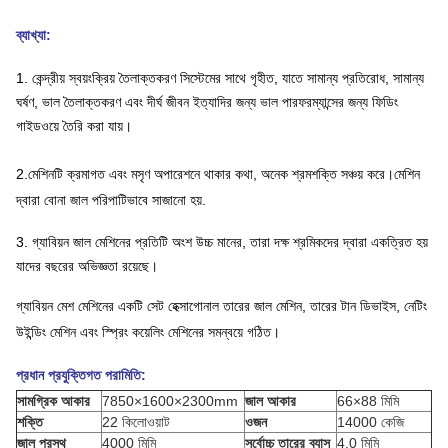
ব্যাখ্যা:
1. কেন্দ্রীয় স্বয়ংক্রিয় তৈলাক্তকরণ সিস্টেমের সাথে গৃহীত, যাতে সামান্য প্রতিরোধ, সামান্য
ঘর্ষণ, ভাল তৈলাক্তকরণ এবং দীর্ঘ জীবন ইত্যাদির জন্য ভাল পারফরম্যান্সের জন্য ফিডিং
গাইডওয়ে তৈরি করা যায়।
2.
মেশিনটি ক্রমাগত এবং মসৃণ অপারেশনে থাকার কথা, অনেক শ্রমশক্তি সঞ্চয় করে।মেশিন
দ্বারা বোনা জাল পরিপাটিভাবে সাজানো হয়.
3. গ্যাবিয়ন জাল মেশিনের প্রতিটি অংশ উচ্চ মানের, তারা দক্ষ শ্রমিকদের দ্বারা একত্রিত হয়
যাদের বছরের অভিজ্ঞতা রয়েছে।
গ্যাবিয়ন মেশ মেশিনের একটি সেট হেক্সাগোনাল তারের জাল মেশিন, তারের টান ডিভাইস, নেটিং
উইন্ডিং মেশিন এবং স্প্রিং কয়েলিং মেশিনের সমন্বয়ে গঠিত।
প্রধান প্রযুক্তিগত পরামিতি:
সামগ্রিক আকার
7850×1600×2300mm
জাল আকার
66×88 মিমি
শক্তি
22 কিলোওয়াট
ওজন
14000 কেজি
জাল প্রস্থ
4000 মিমি
সর্বোচ্চ তারের ব্যাস
4.0 মিমি