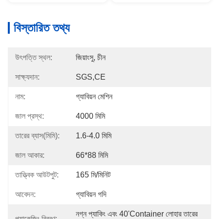
বিস্তারিত তথ্য
উৎপত্তি স্থল:
জিয়াংসু, চীন
সাক্ষ্যদান:
SGS,CE
নাম:
গ্যাবিয়ন মেশিন
জাল প্রস্থ:
4000 মিমি
তারের ব্যাস(মিমি):
1.6-4.0 মিমি
জাল আকার:
66*88 মিমি
তাত্ত্বিক আউটপুট:
165 মি/মিনিট
আবেদন:
গ্যাবিয়ন গদি
নগ্ন প্যাকিং এবং 40'container লোহার তারের 
প্যাকেজিং বিবরণ: