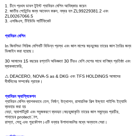
1. চীনে প্রথম ডাবল টুইস্ট গ্যাবিয়ন মেশিন আবিষ্কার করেন
2. জাতীয় পেটেন্টের জন্য আবেদন করুন, নম্বর হল ZL99229381.2 এবং
ZL00267066.5
3. এসজিএস, টিইউভি সার্টিফিকেট
গ্যাবিয়ন মেশিন
In জিনলিডা সিরিজ মেশিনটি বিভিন্ন প্রস্থ এবং জাল মাপের ষড়ভুজের তারের জাল তৈরির জন্য
ডিজাইন করা হয়েছে।
30 আমাদের 15 বছরের রপ্তানি অভিজ্ঞতা 30 টিরও বেশি দেশের সাথে বাণিজ্য প্রতিষ্ঠা এবং
ম্যাককাফেরি,
△ DEACERO, NOVA-S as & DKG এবং TFS HOLDINGS আমাদের
দীর্ঘদিনের সম্পর্কের গ্রাহক।
গ্যাবিয়ন অ্যাপ্লিকেশন
গ্যাবিয়ন মেশিন ব্যাপকভাবে তেল, নির্মাণ, উত্থাপন, রাসায়নিক শিল্প উষ্ণতা পাইপিং ইত্যাদি
ব্যবহার করা হয়
বেড়া, অ্যাপার্টমেন্ট এবং সবুজকরণে ব্যবহৃত।ষড়ভুজাকৃতি তারের জাল সমুদ্রের প্রাচীর,
পাহাড়ের protectাল,
রাস্তা, সেতু এবং পুরকৌশল।এটি বন্যার উপাদানগুলির মধ্যে অন্যতম সেরা।