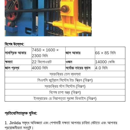
বিশেষ উল্লেখ:
7450 × 1600 ×
সামগ্রিক আকার
জাল আকার
66 × 85 মিমি
2300 মিমি
ক্ষমতা
22 কিলোওয়াট
ওজন
14000 কেজি
জাল প্রস্থ
4000 মিমি
সর্বোচ্চ তারের ব্যাস
4.0 মিমি
স্বয়ংক্রিয় তেল ব্যবস্থা
পিএলসি কন্ট্রোল সিস্টেম টাচ স্ক্রিন (বিকল্প)
স্বয়ংক্রিয় স্টপ সিস্টেম (বিকল্প)
বিশেষ চাপা যন্ত্র (বিকল্প)
ইনফ্রারেড রে নিরাপত্তা সুরক্ষা ডিভাইস (বিকল্প)
প্রতিযোগিতামূলক সুবিধা:
1. Jinlida সমৃদ্ধ অভিজ্ঞতা এবং পেশাদারী দক্ষতা আপনার চাহিদা মেটাতে এবং আপনার
প্রয়োজনীয়তা সন্তুষ্ট।