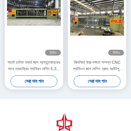
ভিডিও
ভিডিও
সার্ভো চালিত যথার্থ জাল প্রস্তুতকারকের
জিনলিডা উচ্চ-দক্ষতা সম্পন্ন CNC
সাথে স্বয়ংক্রিয় গ্যাবিয়ন মেশিন 5.3m
গ্যাবিওন জাল মেশিন: দ্রুত আউটপুট
সর্বোচ্চ প্রস্থ
এবং নির্ভুল বুননের নিখুঁত সংমিশ্রণ যা
সেরা দাম পান
সেরা দাম পান
উৎপাদনশীলতা বাড়ায়