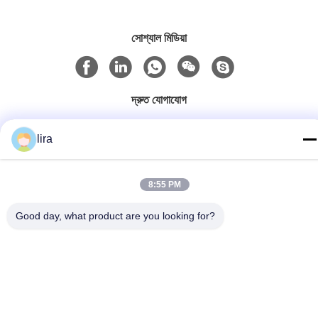
সোশ্যাল মিডিয়া
দ্রুত যোগাযোগ
টেলিফোন
lira
86-510-86385783
ই-মেইল
8:55 PM
sales@gabion.cn
Good day, what product are you looking for?
ঠিকানা
No.102, Yungu রোড, Zhutang টাউন, Jiangyin সিটি, জিয়াংসু প্রদেশের,
চীন
গোপনীয়তা নীতি
|
সাইট ম্যাপ