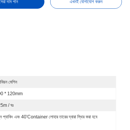
সেরা দাম পান
এখনই যোগাযোগ করুন
াবিয়ন মেশিন
00 * 120mm
5m / ঘঃ
্ন প্যাকিং এবং 40'container লোহার তারের দ্বারা স্থির করা হবে