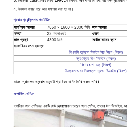
3. নোডুলার castালাই লোহা LNWL4 মেশিন, ভাল বলিষ্ঠতা এবং পরিধান-প্রতিরোধী দ্ব
4. ইনস্টল করার পরে আর সমন্বয় করা হয় না।
প্রধান প্রযুক্তিগত পরামিতি:
সামগ্রিক আকার
7850 × 1600 × 2300 মিমি
জাল আকার
ক্ষমতা
22 কিলোওয়াট
ওজন
জাল প্রস্থ
4300 মিমি
সর্বোচ্চ তারের ব্যাস
স্বয়ংক্রিয় তেল ব্যবস্থা
পিএলসি কন্ট্রোল সিস্টেম টাচ স্ক্রিন (বিকল্প)
স্বয়ংক্রিয় স্টপ সিস্টেম (বিকল্প)
বিশেষ চাপা যন্ত্র (বিকল্প)
ইনফ্রারেড রে নিরাপত্তা সুরক্ষা ডিভাইস (বিকল্প)
আমরা গ্রাহকের অনুরোধ অনুযায়ী গ্যাবিয়ন মেশিন তৈরি করতে পারি।
সম্পর্কিত মেশিন:
গ্যাবিয়ন জাল মেশিনের একটি সেট হেক্সাগোনাল তারের জাল মেশিন, তারের টান ডিভাইস, জা