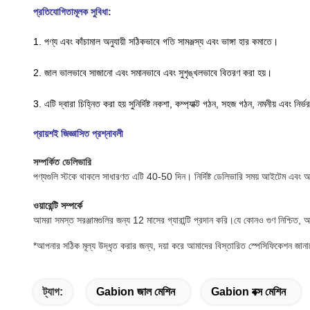
প্রতিযোগিতামূলক সুবিধা:
1. পণ্য এবং কাঁচামাল অনুযায়ী সঠিকভাবে গতি সামঞ্জস্য এবং ভাঙ্গা হার কমাতে।
2. জাল ভালভাবে সাজানো এবং সমানভাবে এবং সুশৃঙ্খলভাবে বিতরণ করা হয়।
3. এটি দ্বারা চিহ্নিত করা হয়
সুনির্দিষ্ট নকশা, কম্প্যাক্ট গঠন, সহজ গঠন, নমনীয় এবং নি
প্রায়শই জিজ্ঞাসিত প্রশ্নাবলী
সম্পর্কিত
ডেলিভারি
পণ্যগুলি স্টকে থাকলে সাধারণত এটি 40-50 দিন। নির্দিষ্ট ডেলিভারি সময় আইটেম এবং 
ওয়ারেন্টি সম্পর্কে
আমরা সমস্ত সরঞ্জামগুলির জন্য 12 মাসের গ্যারান্টি প্রদান করি।যে কোনও গুণ নিশ্চিত
*
আপনার সঠিক মূল্য উদ্ধৃত করার জন্য, দয়া করে আমাদের বিস্তারিত স্পেসিফিকেশন জানা
ট্যাগ:
Gabion জাল মেশিন
Gabion বক্স মেশিন