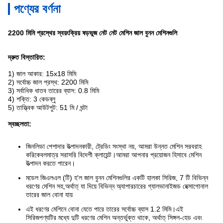
পণ্যের বর্ণনা
2200 মিমি প্রস্থের স্বয়ংক্রিয় ষড়ভুজ নেট নেট মেশিন জাল বুনন মেশিনগুলি
দ্রুত বিস্তারিত:
1) জাল আকার: 15x18 মিমি
2) সর্বোচ্চ জাল প্রস্থ: 2200 মিমি
3) সর্বাধিক ধাতব তারের ব্যাস: 0.8 মিমি
4) শক্তি: 3 কেডব্লু
5) তাত্ত্বিক আউটপুট: 51 মি / ঘন্টা
স্বচ্ছলতা:
জিনলিডা পেশাদার উত্পাদনকারী, ট্রেডিং সংস্থা নয়, আমরা উন্নত মেশিন সরবরাহ
করি
কেবলমাত্র সরাসরি বিদেশী ক্লায়েন্ট।আমরা আপনার প্রয়োজন হিসাবে মেশিন
উত্পাদন করতে পারেন।
মডেল জিএলএল (টি) হ'ল জাল বুনন মেশিনগুলির একটি হালকা সিরিজ, 7 টি বিভিন্ন
ধরণের মেশিন সহ,
অর্থাত্ যা দিয়ে বিভিন্ন অ্যাপারচারের গ্যালভানাইজড হেক্সাগোনাল
তারের জাল বোনা যায়
এই ধরণের মেশিনে বোনা যেতে পারে তারের সর্বোচ্চ ব্যাস 1.2 মিমি।এই
সিরিজ
পণ্যটির মধ্যে দুটি ধরণের মেশিন অন্তর্ভুক্ত থাকে, অর্থাত্ সিঙ্গল-হেড এবং