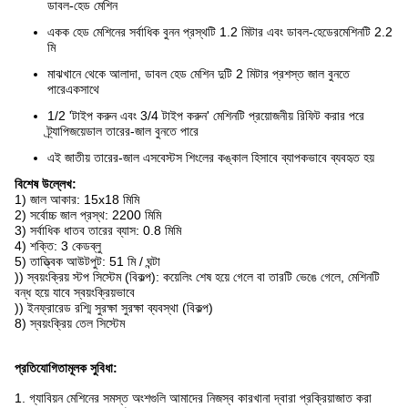
ডাবল-হেড মেশিন
একক হেড মেশিনের সর্বাধিক বুনন প্রস্থটি 1.2 মিটার এবং ডাবল-হেডের
মেশিনটি 2.2
মি
মাঝখানে থেকে আলাদা, ডাবল হেড মেশিন দুটি 2 মিটার প্রশস্ত জাল বুনতে
পারে
একসাথে
1/2 'টাইপ করুন এবং 3/4 টাইপ করুন' মেশিনটি প্রয়োজনীয় রিফিট করার পরে
ট্র্যাপিজয়েডাল তারের-জাল বুনতে পারে
এই জাতীয় তারের-জাল এসবেস্টস শিংলের কঙ্কাল হিসাবে ব্যাপকভাবে ব্যবহৃত হয়
বিশেষ উল্লেখ:
1) জাল আকার: 15x18 মিমি
2) সর্বোচ্চ জাল প্রস্থ: 2200 মিমি
3) সর্বাধিক ধাতব তারের ব্যাস: 0.8 মিমি
4) শক্তি: 3 কেডব্লু
5) তাত্ত্বিক আউটপুট: 51 মি / ঘন্টা
)) স্বয়ংক্রিয় স্টপ সিস্টেম (বিকল্প): কয়েলিং শেষ হয়ে গেলে বা তারটি ভেঙে গেলে, মেশিনটি
বন্ধ হয়ে যাবে
স্বয়ংক্রিয়ভাবে
)) ইনফ্রারেড রশ্মি সুরক্ষা সুরক্ষা ব্যবস্থা (বিকল্প)
8) স্বয়ংক্রিয় তেল সিস্টেম
প্রতিযোগিতামূলক সুবিধা:
1. গ্যাবিয়ন মেশিনের সমস্ত অংশগুলি আমাদের নিজস্ব কারখানা দ্বারা প্রক্রিয়াজাত করা