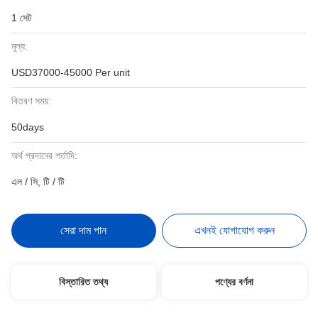
1 সেট
মূল্য:
USD37000-45000 Per unit
বিতরণ সময়:
50days
অর্থ প্রদানের শর্তাদি:
এল / সি, টি / টি
সেরা দাম পান
এখনই যোগাযোগ করুন
বিস্তারিত তথ্য
পণ্যের বর্ণনা