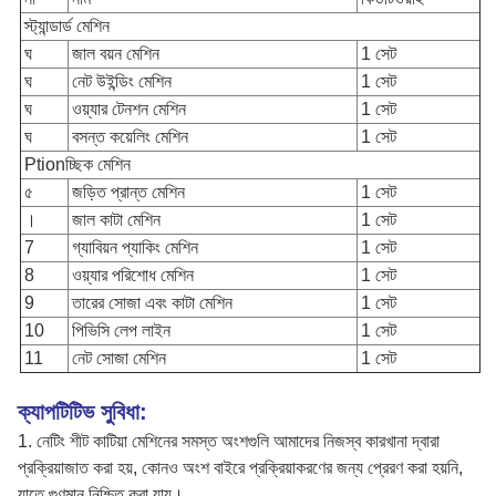
স্ট্যান্ডার্ড মেশিন
ঘ
জাল বয়ন মেশিন
1 সেট
ঘ
নেট উইন্ডিং মেশিন
1 সেট
ঘ
ওয়্যার টেনশন মেশিন
1 সেট
ঘ
বসন্ত কয়েলিং মেশিন
1 সেট
Ptionচ্ছিক মেশিন
৫
জড়িত প্রান্ত মেশিন
1 সেট
।
জাল কাটা মেশিন
1 সেট
7
গ্যাবিয়ন প্যাকিং মেশিন
1 সেট
8
ওয়্যার পরিশোধ মেশিন
1 সেট
9
তারের সোজা এবং কাটা মেশিন
1 সেট
10
পিভিসি লেপ লাইন
1 সেট
11
নেট সোজা মেশিন
1 সেট
ক্যাপটিটিভ সুবিধা:
1. নেটিং শীট কাটিয়া মেশিনের সমস্ত অংশগুলি আমাদের নিজস্ব কারখানা দ্বারা
প্রক্রিয়াজাত করা হয়, কোনও অংশ বাইরে প্রক্রিয়াকরণের জন্য প্রেরণ করা হয়নি,
যাতে গুণমান নিশ্চিত করা যায়।