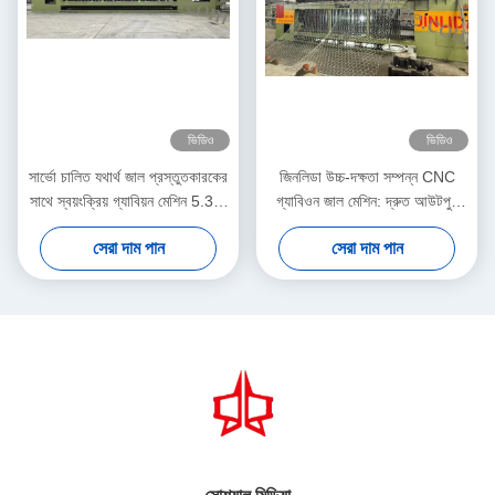
ভিডিও
ভিডিও
সার্ভো চালিত যথার্থ জাল প্রস্তুতকারকের
জিনলিডা উচ্চ-দক্ষতা সম্পন্ন CNC
সাথে স্বয়ংক্রিয় গ্যাবিয়ন মেশিন 5.3m
গ্যাবিওন জাল মেশিন: দ্রুত আউটপুট
সর্বোচ্চ প্রস্থ
এবং নির্ভুল বুননের নিখুঁত সংমিশ্রণ যা
সেরা দাম পান
সেরা দাম পান
উৎপাদনশীলতা বাড়ায়