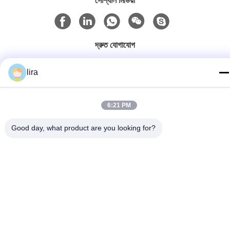
সোশ্যাল মিডিয়া
দ্রুত যোগাযোগ
টেলিফোন
lira
86-510-86385783
ই-মেইল
6:21 PM
sales@gabion.cn
Good day, what product are you looking for?
ঠিকানা
No.102, Yungu রোড, Zhutang টাউন, Jiangyin সিটি, জিয়াংসু প্রদেশের,
চীন
গোপনীয়তা নীতি
|
সাইট ম্যাপ
চীন ভালো মানের Gabion মেশিন সরবরাহকারী। কপিরাইট © 2012-2026 Jiangyin
Jinlida Light Industry Machinery Co.,Ltd সমস্ত অধিকার সংরক্ষিত।