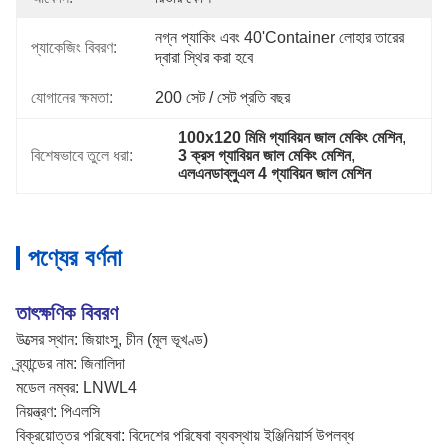
নগ্ন প্যাকিং এবং 40'container লোহার তারের 
প্যাকেজিং বিবরণ:
দ্বারা স্থির করা হবে
যোগানের ক্ষমতা:
200 সেট / সেট প্রতি বছর
100x120 মিমি গ্যাবিয়ন জাল মেকিং মেশিন
, 
বিশেষভাবে তুলে ধরা:
3 ক্রস গ্যাবিয়ন জাল মেকিং মেশিন
, 
এলএনডাব্লুএল 4 গ্যাবিয়ন জাল মেশিন
পণ্যের বর্ণনা
তাৎক্ষণিক বিবরণ
উত্সের স্থান: জিয়াংসু, চীন (মূল ভূখণ্ড)
ব্র্যান্ডের নাম: জিনালিদা
মডেল নম্বর: LNWL4
নিয়ন্ত্রণ: পিএলসি
বিক্রয়োত্তর পরিষেবা: বিদেশের পরিষেবা ব্যবস্থায় ইঞ্জিনিয়ার্স উপলব্ধ