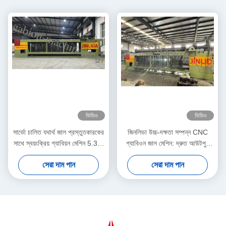
ভিডিও
ভিডিও
সার্ভো চালিত যথার্থ জাল প্রস্তুতকারকের
জিনলিডা উচ্চ-দক্ষতা সম্পন্ন CNC
সাথে স্বয়ংক্রিয় গ্যাবিয়ন মেশিন 5.3m
গ্যাবিওন জাল মেশিন: দ্রুত আউটপুট
সর্বোচ্চ প্রস্থ
এবং নির্ভুল বুননের নিখুঁত সংমিশ্রণ যা
সেরা দাম পান
সেরা দাম পান
উৎপাদনশীলতা বাড়ায়