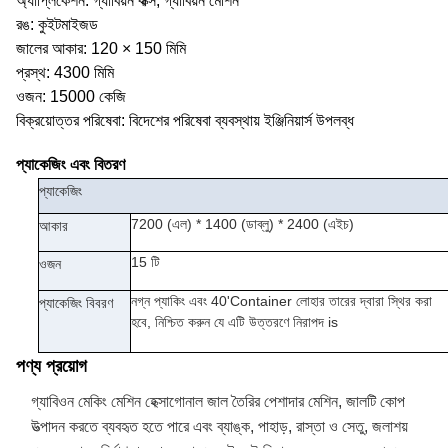
অ্যাপ্লিকেশন: গ্যাবিয়ন বাক্স, গ্যাবিয়ন মেশিন
রঙ: কুইটমাইজড
জালের আকার: 120 × 150 মিমি
প্রস্থ: 4300 মিমি
ওজন: 15000 কেজি
বিক্রয়োত্তর পরিষেবা: বিদেশের পরিষেবা ব্যবস্থায় ইঞ্জিনিয়ার্স উপলব্ধ
প্যাকেজিং এবং বিতরণ
প্যাকেজিং
7200 (এল) * 1400 (ডাব্লু) * 2400 (এইচ)
আকার
15 টি
ওজন
নগ্ন প্যাকিং এবং 40'Container লোহার তারের দ্বারা স্থির করা
প্যাকেজিং বিবরণ
হবে, নিশ্চিত করুন যে এটি উত্তরণে নিরাপদ is
পণ্য প্রয়োগ
গ্যাবিওন মেকিং মেশিন হেক্সাগোনাল জাল তৈরির পেশাদার মেশিন, জালটি কোপ
উত্পাদন করতে ব্যবহৃত হতে পারে এবং ব্যাঙ্ক, পাহাড়, রাস্তা ও সেতু, জলাশয়