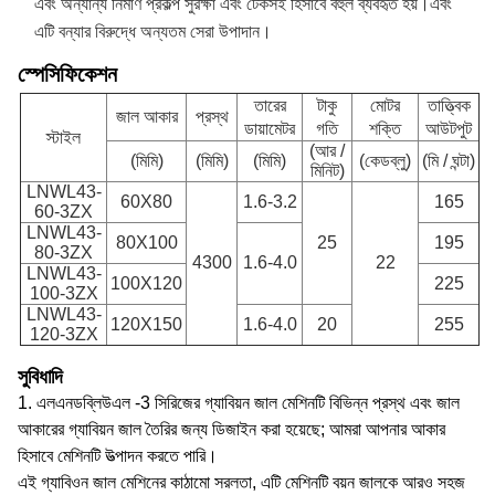
এবং অন্যান্য নির্মাণ প্রকল্প সুরক্ষা এবং টেকসই হিসাবে বহুল ব্যবহৃত হয়।এবং
এটি বন্যার বিরুদ্ধে অন্যতম সেরা উপাদান।
স্পেসিফিকেশন
তারের
টাকু
মোটর
তাত্ত্বিক
জাল আকার
প্রস্থ
ডায়ামেটর
গতি
শক্তি
আউটপুট
স্টাইল
(আর /
(মিমি)
(মিমি)
(মিমি)
(কেডব্লু)
(মি / ঘন্টা)
মিনিট)
LNWL43-
60X80
1.6-3.2
165
60-3ZX
LNWL43-
80X100
25
195
80-3ZX
4300
1.6-4.0
22
LNWL43-
100X120
225
100-3ZX
LNWL43-
120X150
1.6-4.0
20
255
120-3ZX
সুবিধাদি
1. এলএনডব্লিউএল -3 সিরিজের গ্যাবিয়ন জাল মেশিনটি বিভিন্ন প্রস্থ এবং জাল
আকারের গ্যাবিয়ন জাল তৈরির জন্য ডিজাইন করা হয়েছে; আমরা আপনার আকার
হিসাবে মেশিনটি উত্পাদন করতে পারি।
এই গ্যাবিওন জাল মেশিনের কাঠামো সরলতা, এটি মেশিনটি বয়ন জালকে আরও সহজ