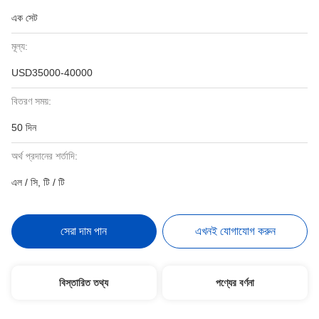
এক সেট
মূল্য:
USD35000-40000
বিতরণ সময়:
50 দিন
অর্থ প্রদানের শর্তাদি:
এল / সি, টি / টি
সেরা দাম পান
এখনই যোগাযোগ করুন
বিস্তারিত তথ্য
পণ্যের বর্ণনা