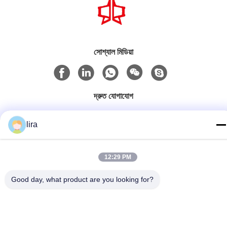
সোশ্যাল মিডিয়া
দ্রুত যোগাযোগ
টেলিফোন
lira
86-510-86385783
ই-মেইল
12:29 PM
sales@gabion.cn
Good day, what product are you looking for?
ঠিকানা
No.102, Yungu রোড, Zhutang টাউন, Jiangyin সিটি, জিয়াংসু প্রদেশের,
চীন