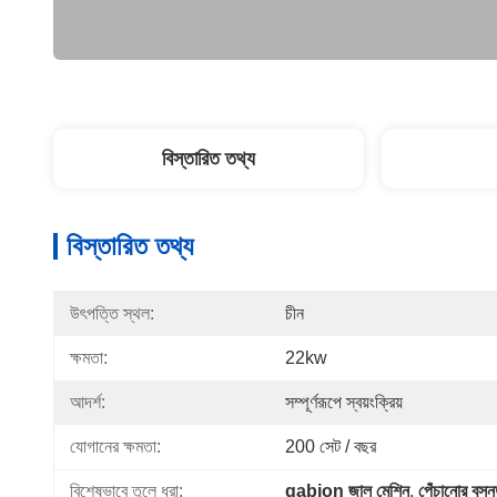
বিস্তারিত তথ্য
বিস্তারিত তথ্য
উৎপত্তি স্থল:
চীন
ক্ষমতা:
22kw
আদর্শ:
সম্পূর্ণরূপে স্বয়ংক্রিয়
যোগানের ক্ষমতা:
200 সেট / বছর
বিশেষভাবে তুলে ধরা:
gabion জাল মেশিন
, 
পেঁচানোর বসন