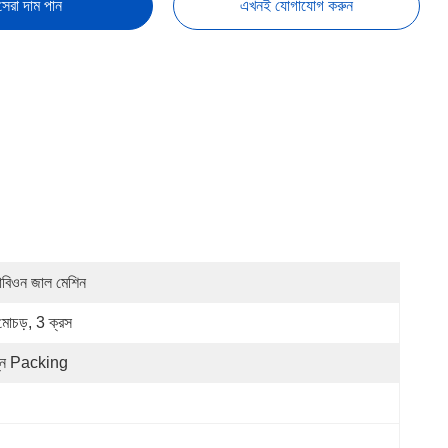
সেরা দাম পান
এখনই যোগাযোগ করুন
যাবিওন জাল মেশিন
মোচড়, 3 ক্রস
্ন Packing