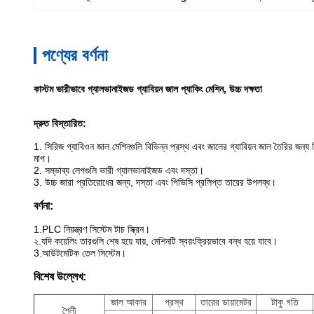
পণ্যের বর্ণনা
কাস্টম ভারীভাবে গ্যালভানাইজড গ্যাবিয়ন জাল প্যাকিং মেশিন, উচ্চ দক্ষতা
দ্রুত বিস্তারিত:
1. সিরিজ গ্যাবিওন জাল মেশিনগুলি বিভিন্ন প্রস্থ এবং জালের গ্যাবিয়ন জাল তৈরির জন্য
মাপ।
2. সম্ভাব্য লেপগুলি ভারী গ্যালভানাইজড এবং দস্তা।
3. উচ্চ জারা প্রতিরোধের জন্য, দস্তা এবং পিভিসি
প্রলিপ্ত তারের উপলব্ধ।
বর্ণনা:
1.PLC নিয়ন্ত্রণ সিস্টেম টাচ স্ক্রিন।
২.যদি কয়েলিং তারগুলি শেষ হয়ে যায়, মেশিনটি স্বয়ংক্রিয়ভাবে বন্ধ হয়ে যাবে।
3.আউটমেটিক তেল সিস্টেম।
বিশেষ উল্লেখ:
জাল আকার
প্রস্থ
তারের ডায়ামেটর
টাকু গতি
শৈলী