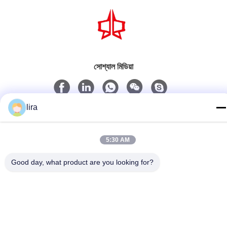
সোশ্যাল মিডিয়া
lira
দ্রুত যোগাযোগ
টেলিফোন
5:30 AM
86-510-86385783
Good day, what product are you looking for?
ই-মেইল
sales@gabion.cn
ঠিকানা
No.102, Yungu রোড, Zhutang টাউন, Jiangyin সিটি, জিয়াংসু প্রদেশের,
চীন