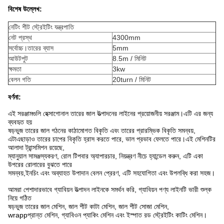
বিশেষ উল্লেখ:
নেটিং শীট স্ট্রেইটিং যন্ত্রপাতি
নেট প্রস্থ
4300mm
সর্বোচ্চ।তারের ব্যাস
5mm
আউটপুট
8.5m / মিনিট
ক্ষমতা
3kw
বেলন গতি
20turn / মিনিট
বর্ণনা:
এই সরঞ্জামগুলি হেক্সাগোনাল তারের জাল উত্পাদনের লাইনের প্রয়োজনীয় সরঞ্জাম।এটি এর জন্য
ব্যবহৃত হয়
ষড়ভুজ তারের জাল গঠনের কাঠামোগত বিকৃতি এবং তারের প্রারম্ভিক বিকৃতি সমন্বয়,
এটা
এছাড়াও তারের চাপের বিকৃতি হ্রাস করতে পারে, ভাল প্রভাব ফেলতে পারে।এই মেশিনটির
আলাদা ট্রান্সমিশন রয়েছে,
ম্যানুয়াল সামঞ্জস্যকরণ, রোল টিপবার অ্যাপারচার, নিয়ন্ত্রণ নীচে হ্যান্ডেল করুন, এটি একা
উপরের রোলারের বুঝতে পারে
সমন্বয়,
ইনচিং এবং অব্যাহত উপাদান বেলন প্রেরণ, এটি সহযোগিতা এবং উপলব্ধি করা সহজ।
আমরা পেশাদারভাবে গ্যাবিয়ন উত্পাদন লাইনকে সমর্থন করি, গ্যাবিয়ন পণ্য লাইনটি ভারী শুল্ক
নিয়ে গঠিত
ষড়ভুজ তারের জাল মেশিন, জাল শীট কাটা মেশিন, জাল শীট সোজা মেশিন,
wrapp
প্রান্ত মেশিন, গ্যাবিওন প্যাকিং মেশিন এবং ইস্পাত রড স্ট্রেইটিং কাটিং মেশিন।