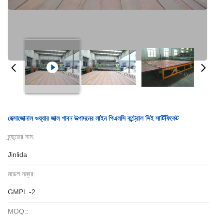
হেক্সাজোনাল ওয়্যার জাল গাবন উত্পাদনের লাইন পিএলসি কন্ট্রোল সিই সার্টিফিকেট
ব্র্যান্ডের নাম:
Jinlida
মডেল নম্বর:
GMPL -2
MOQ.: