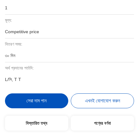
1
মূল্য:
Competitive price
বিতরণ সময়:
৩০ দিন
অর্থ প্রদানের শর্তাদি:
L/সি, T T
সেরা দাম পান
এখনই যোগাযোগ করুন
বিস্তারিত তথ্য
পণ্যের বর্ণনা