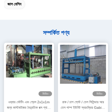
জাল মেশিন
সম্পর্কিত পণ্য
ভিডিও
ভিডিও
ওয়্যার নেটটিং এবং প্রেস 2x1x1m
রাক / চাপ প্লেট / তেল সিলিন্ডার আর
জন্য কাস্টমাইজড বৈদ্যুতিক বক্স গ্যাবিল
তেল পাম্প ইউনিট স্বয়ংক্রিয় Gabion