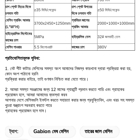
চাপ প্লেট নিচের দিকে
চাপ প্লেট উপরের
≥35 মিমি/সেকেন্ড
≥50 মিমি/সেকেন্ড
চলমান গতি
দিকে চলমান গতি
মেশিন প্যাকিং আকার
গ্যাবিয়ন জালের
3700x2450×1250mm
2000×1000×1000mm
(L*W*H)
প্যাকিং আকার
হাইড্রোলিক সিস্টেমের
5MPa
হাইড্রলিক তেল
32# জলবাহী তেল
কাজের চাপ
মেশিন পাওয়ার
5.5 কিলোওয়াট
কাজের চাপ
380V
প্রতিযোগিতামূলক সুবিধা:
1. নেট শীট কাটার মেশিনের সমস্ত অংশ আমাদের নিজস্ব কারখানা দ্বারা প্রক্রিয়া করা হয়,
কোন অংশ পাঠানো হয়নি
প্রক্রিয়া করার বাইরে, তাই গুণমান নিশ্চিত করা যেতে পারে।
2. আমরা সমস্ত সরঞ্জামের জন্য 12 মাসের গ্যারান্টি প্রদান করতে পারি এবং গ্রাহকের
প্রয়োজন হলে, আমরা আমাদের ব্যবস্থা করব
আপনার দেশে মেশিনগুলি ইনস্টল করতে সহায়তা করার জন্য প্রযুক্তিবিদ, এবং খরচ সহ সমস্ত
খুচরা যন্ত্রাংশ সরবরাহ করতে পারে
গ্রাহকের প্রয়োজন হলে দাম।
ট্যাগ:
Gabion মেষ মেশিন
তারের জাল মেশিন