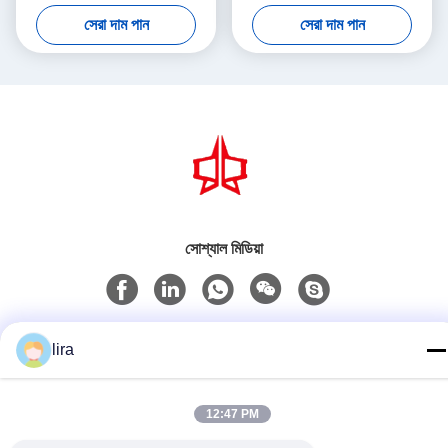
মাশ প্যাকিং মেশিন
বক্স মেশিন
সেরা দাম পান
সেরা দাম পান
সোশ্যাল মিডিয়া
দ্রুত যোগাযোগ
lira
টেলিফোন
86-510-86385783
12:47 PM
ই-মেইল