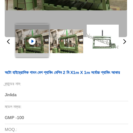
অটো হাইড্রোলিক গাবন মেশ প্যাকিং মেশিন 2 মি X1m X 1m সর্বোচ্চ প্যাকিং আকার
ব্র্যান্ডের নাম:
Jinlida
মডেল নম্বর:
GMP -100
MOQ.: