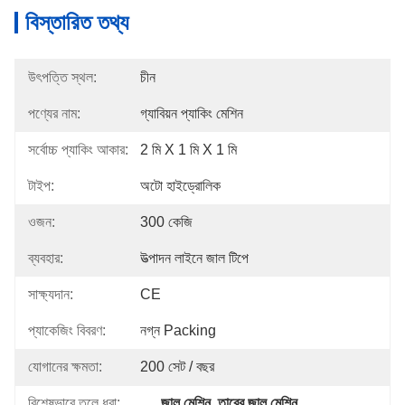
বিস্তারিত তথ্য
উৎপত্তি স্থল:
চীন
পণ্যের নাম:
গ্যাবিয়ন প্যাকিং মেশিন
সর্বোচ্চ প্যাকিং আকার:
2 মি X 1 মি X 1 মি
টাইপ:
অটো হাইড্রোলিক
ওজন:
300 কেজি
ব্যবহার:
উত্পাদন লাইনে জাল টিপে
সাক্ষ্যদান:
CE
প্যাকেজিং বিবরণ:
নগ্ন Packing
যোগানের ক্ষমতা:
200 সেট / বছর
বিশেষভাবে তুলে ধরা:
জাল মেশিন
, 
তারের জাল মেশিন