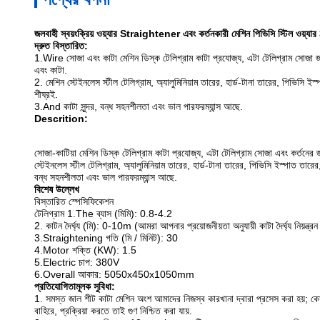
জলবাহী স্বয়ংক্রিয় ওয়্যার Straightener এবং কর্তনকারী মেশিন পিভিসি স্টিল ওয়্য
দ্রুত বিস্তারিত:
1.Wire সোজা এবং কাটা মেশিন ডিস্ক টেলিগ্রাম কাটা প্রযোজ্য, এটা টেলিগ্রাম সোজা জন
এবং কাটা.
2. মেশিন স্টেইনলেস স্টীল টেলিগ্রাম, অ্যালুমিনিয়াম তারের, হার্ড-টানা তারের, পিভিসি ই
শীঘ্রই.
3.And কাটা সুন্দর, বন্ধ সহনশীলতা এবং ভাল পারফরম্যান্স আছে.
Descrition:
সোজা-কাটিয়া মেশিন ডিস্ক টেলিগ্রাম কাটা প্রযোজ্য, এটা টেলিগ্রাম সোজা এবং কর্তনের জ
স্টেইনলেস স্টীল টেলিগ্রাম, অ্যালুমিনিয়াম তারের, হার্ড-টানা তারের, পিভিসি ইস্পাত 
বন্ধ সহনশীলতা এবং ভাল পারফরম্যান্স আছে.
বিশেষ উল্লেখ
বিস্তারিত স্পেসিফিকেশন
টেলিগ্রাম 1.The ব্যাস (মিমি): 0.8-4.2
2. কাটন দৈর্ঘ্য (মি): 0-10m (আমরা আপনার প্রয়োজনীয়তা অনুযায়ী কাটা দৈর্ঘ্য নিয়ন্ত্
3.Straightening গতি (মি / মিনিট): 30
4.Motor শক্তি (KW): 1.5
5.Electric চাপ: 380V
6.Overall আকার: 5050x450x1050mm
প্রতিযোগিতামূলক সুবিধা:
1. সমস্ত জাল শীট কাটা মেশিন অংশ আমাদের নিজস্ব কারখানা দ্বারা প্রসেস করা হয়;
কো
বাহিরে, প্রক্রিয়া করতে তাই গুণ নিশ্চিত করা যায়.