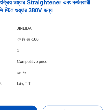
়ংক্রিয় ওয়্যার Straightener এবং কর্তনকারী
ি স্টিল ওয়্যার 380V জন্য
JINLIDA
এস সি এম -100
1
Competitive price
৩০ দিন
ি:
L/সি, T T