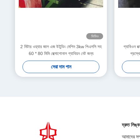
ভিডিও
2 মিটার ওয়্যার জাল এজ উইন্ডিং মেশিন 3kw পিএলসি সহ
গ্যাবিওন বক
60 * 80 মিমি হেক্সাগোনাল গ্যাবিয়ন নেট জন্য
প্রস্থ
সেরা দাম পান
দ্রুত লিঙ্ক
আমাদের সম্