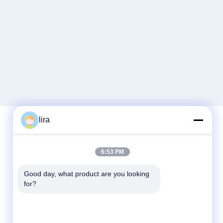
lira
দ্রুত যোগাযোগ
6:53 PM
টেলিফোন
Good day, what product are you looking 
for?
86-510-86385783
ই-মেইল
sales@gabion.cn