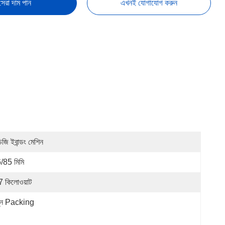
সেরা দাম পান
এখনই যোগাযোগ করুন
িজি ইবান্ডং মেশিন
/85 মিমি
7 কিলোওয়াট
্ন Packing