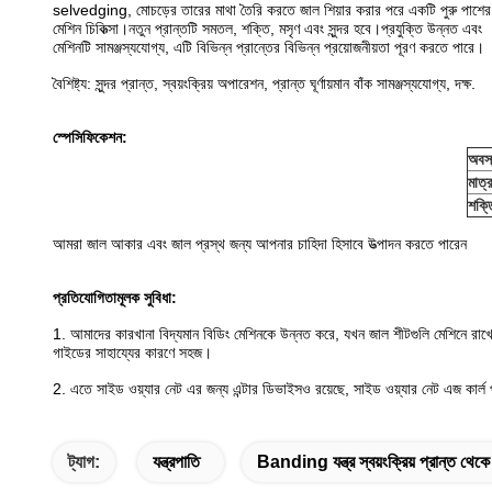
selvedging, মোচড়ের তারের মাথা তৈরি করতে জাল শিয়ার করার পরে একটি পুরু পাশে
মেশিন চিকিত্সা।নতুন প্রান্তটি সমতল, শক্তি, মসৃণ এবং সুন্দর হবে।প্রযুক্তি উন্নত এবং
মেশিনটি সামঞ্জস্যযোগ্য, এটি বিভিন্ন প্রান্তের বিভিন্ন প্রয়োজনীয়তা পূরণ করতে পারে।
বৈশিষ্ট্য: সুন্দর প্রান্ত, স্বয়ংক্রিয় অপারেশন, প্রান্ত ঘূর্ণায়মান বাঁক সামঞ্জস্যযোগ্য, দক্ষ.
স্পেসিফিকেশন:
অবস্
মাত্র
শক্ত
আমরা জাল আকার এবং জাল প্রস্থ জন্য আপনার চাহিদা হিসাবে উত্পাদন করতে পারেন
প্রতিযোগিতামূলক সুবিধা:
1. আমাদের কারখানা বিদ্যমান বিডিং মেশিনকে উন্নত করে, যখন জাল শীটগুলি মেশিনে রাখ
গাইডের সাহায্যের কারণে সহজ।
2. এতে সাইড ওয়্যার নেট এর জন্য এন্টার ডিভাইসও রয়েছে, সাইড ওয়্যার নেট এজ কার্
ট্যাগ:
যন্ত্রপাতি
Banding যন্ত্র স্বয়ংক্রিয় প্রান্ত থেক