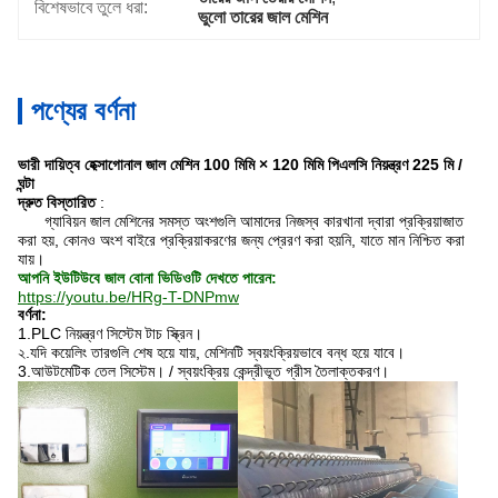
বিশেষভাবে তুলে ধরা:
ভুলো তারের জাল মেশিন
পণ্যের বর্ণনা
ভারী দায়িত্ব হেক্সাগোনাল জাল মেশিন 100 মিমি × 120 মিমি পিএলসি নিয়ন্ত্রণ 225 মি /
ঘন্টা
দ্রুত বিস্তারিত
:
গ্যাবিয়ন জাল মেশিনের সমস্ত অংশগুলি আমাদের নিজস্ব কারখানা দ্বারা প্রক্রিয়াজাত
করা হয়, কোনও অংশ বাইরে প্রক্রিয়াকরণের জন্য প্রেরণ করা হয়নি, যাতে মান নিশ্চিত করা
যায়।
আপনি ইউটিউবে জাল বোনা ভিডিওটি দেখতে পারেন:
https://youtu.be/HRg-T-DNPmw
বর্ণনা:
1.PLC নিয়ন্ত্রণ সিস্টেম টাচ স্ক্রিন।
২.যদি কয়েলিং তারগুলি শেষ হয়ে যায়, মেশিনটি স্বয়ংক্রিয়ভাবে বন্ধ হয়ে যাবে।
3.আউটমেটিক তেল সিস্টেম। / স্বয়ংক্রিয় কেন্দ্রীভূত গ্রীস তৈলাক্তকরণ।