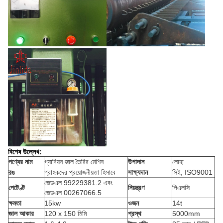
বিশেষ উল্লেখ:
পণ্যের নাম
গ্যাবিয়ন জাল তৈরির মেশিন
উপাদান
লোহা
রঙ
গ্রাহকদের প্রয়োজনীয়তা হিসাবে
সাক্ষ্যদান
সিই, ISO9001
জেডএল 99229381.2 এবং
পেটেণ্ট
নিয়ন্ত্রণ
পিএলসি
জেডএল 00267066.5
ক্ষমতা
15kw
ওজন
14t
জাল আকার
120 x 150 মিমি
প্রস্থ
5000mm