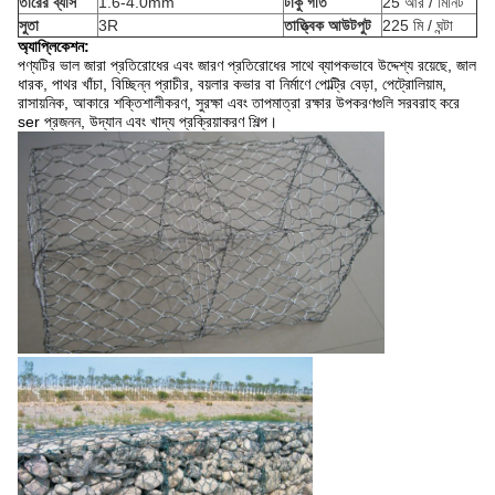
তারের ব্যাস
1.6-4.0mm
টাকু গতি
25 আর / মিনিট
সুতা
3R
তাত্ত্বিক আউটপুট
225 মি / ঘন্টা
অ্যাপ্লিকেশন:
পণ্যটির ভাল জারা প্রতিরোধের এবং জারণ প্রতিরোধের সাথে ব্যাপকভাবে উদ্দেশ্য রয়েছে, জাল
ধারক, পাথর খাঁচা, বিচ্ছিন্ন প্রাচীর, বয়লার কভার বা নির্মাণে পোল্ট্রি বেড়া, পেট্রোলিয়াম,
রাসায়নিক, আকারে শক্তিশালীকরণ, সুরক্ষা এবং তাপমাত্রা রক্ষার উপকরণগুলি সরবরাহ করে
ser প্রজনন, উদ্যান এবং খাদ্য প্রক্রিয়াকরণ শিল্প।