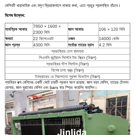
মেশিনটি ধারাবাহিক এবং মসৃণ ক্রিয়াকলাপে থাকার কথা, এতে প্রচুর শ্রমশক্তি বাঁচবে।
বিশেষ উল্লেখ:
7850 × 1600 ×
সামগ্রিক আকার
জাল আকার
106 × 120 মিমি
2300 মিমি
ক্ষমতা
22 কিলোওয়াট
ওজন
14000 কেজি
জাল প্রস্থ
4300 মিমি
সর্বোচ্চ তারের ব্যাস
4.2 মিমি
স্বয়ংক্রিয় তেল ব্যবস্থা
পিএলসি কন্ট্রোল সিস্টেম টাচ স্ক্রিন (বিকল্প)
স্বয়ংক্রিয় স্টপ সিস্টেম (বিকল্প)
বিশেষ চাপা যন্ত্র (বিকল্প)
ইনফ্রারেড রে নিরাপত্তা সুরক্ষা ডিভাইস (বিকল্প)
গ্যাবিয়ন বক্স মেশিনের একটি সেটে চারটি প্রধান অংশ রয়েছে: জাল বয়ন মেশিন, তারের টেনশন
রোলার, জাল ঘুরানোর মেশিন এবং bars বার স্প্রিং কয়েলিং মাহসিন।