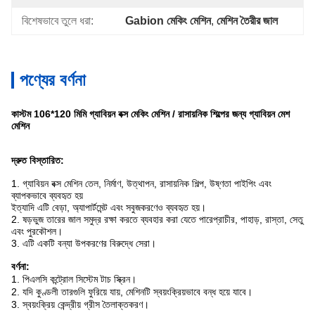
বিশেষভাবে তুলে ধরা:
Gabion মেকিং মেশিন
, 
মেশিন তৈরীর জাল
পণ্যের বর্ণনা
কাস্টম 106*120 মিমি গ্যাবিয়ন বক্স মেকিং মেশিন / রাসায়নিক শিল্পের জন্য গ্যাবিয়ন মেশ
মেশিন
দ্রুত বিস্তারিত:
1. গ্যাবিয়ন বক্স মেশিন তেল, নির্মাণ, উত্থাপন, রাসায়নিক শিল্প, উষ্ণতা পাইপিং এবং
ব্যাপকভাবে ব্যবহৃত হয়
ইত্যাদি এটি বেড়া, অ্যাপার্টমেন্ট এবং সবুজকরণেও ব্যবহৃত হয়।
2. ষড়ভুজ তারের জাল সমুদ্র রক্ষা করতে ব্যবহার করা যেতে পারে
প্রাচীর, পাহাড়, রাস্তা, সেতু
এবং পুরকৌশল।
3. এটি একটি
বন্যা উপকরণের বিরুদ্ধে সেরা।
বর্ণনা:
1. পিএলসি কন্ট্রোল সিস্টেম টাচ স্ক্রিন।
2. যদি কুণ্ডলী তারগুলি ফুরিয়ে যায়, মেশিনটি স্বয়ংক্রিয়ভাবে বন্ধ হয়ে যাবে।
3. স্বয়ংক্রিয় কেন্দ্রীয় গ্রীস তৈলাক্তকরণ।