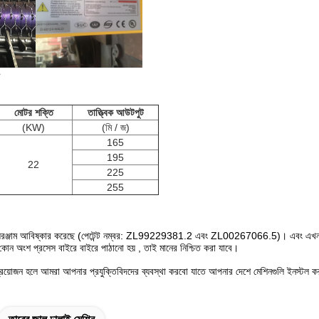
মোটর শক্তি
তাত্ত্বিক আউটপুট
(KW)
(মি / জ)
165
195
22
225
255
রঞ্জাম আবিষ্কার করেছে
(পেটেন্ট নম্বর: ZL99229381.2 এবং ZL00267066.5)।
এবং এখন
কোন অংশ
প্রসেস
বাইরে বাইরে পাঠানো হয়
, তাই মানের
নিশ্চিত করা যাবে।
 প্রয়োজন হলে আমরা আপনার
প্রযুক্তিবিদদের
ব্যবস্থা করবো
যাতে আপনার দেশে মেশিনগুলি ইনস্টল
ক