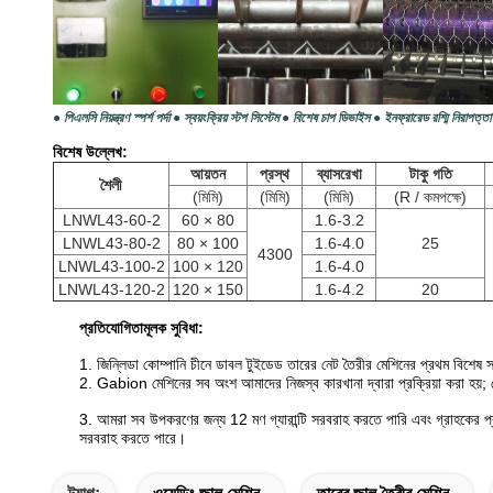
● পিএলসি নিয়ন্ত্রণ স্পর্শ পর্দা ● স্বয়ংক্রিয় স্টপ সিস্টেম ● বিশেষ চাপ ডিভাইস ● ইনফ্রারেড রশ্মি নিরাপত্তা
বিশেষ উল্লেখ:
আয়তন
প্রস্থ
ব্যাসরেখা
টাকু গতি
শৈলী
(মিমি)
(মিমি)
(মিমি)
(R / কমপক্ষে)
LNWL43-60-2
60 × 80
1.6-3.2
LNWL43-80-2
80 × 100
1.6-4.0
25
4300
LNWL43-100-2
100 × 120
1.6-4.0
LNWL43-120-2
120 × 150
1.6-4.2
20
প্রতিযোগিতামূলক সুবিধা:
1. জিন্লিডা কোম্পানি চীনে ডাবল টুইডেড তারের নেট তৈরীর মেশিনের প্রথম বিশেষ স
2. Gabion মেশিনের সব অংশ আমাদের নিজস্ব কারখানা দ্বারা প্রক্রিয়া করা হয়;
3. আমরা সব উপকরণের জন্য 12 মণ গ্যারান্টি সরবরাহ করতে পারি এবং গ্রাহকের
সরবরাহ করতে
পারে।