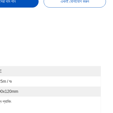
সেরা দাম পান
এখনই যোগাযোগ করুন
E
5m / ঘঃ
00x120mm
ন প্যাকিং