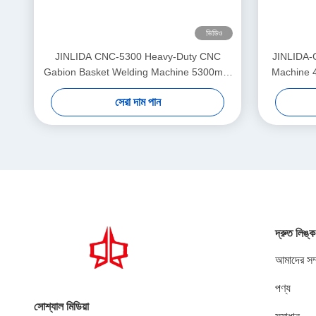
ভিডিও
JINLIDA CNC-5300 Heavy-Duty CNC
JINLIDA-
Gabion Basket Welding Machine 5300mm
Machine 
Width Double Twist Mesh Production
Driven 
সেরা দাম পান
Equipment
দ্রুত লিঙ্ক
আমাদের সম্
পণ্য
সোশ্যাল মিডিয়া