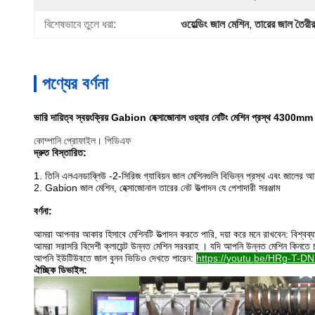
বিশেষভাবে তুলে ধরা:
ওয়েল্ডিং জাল মেশিন
, 
তারের জাল তৈরীর
পণ্যের বর্ণনা
ভারি দায়িত্ব স্বয়ংক্রিয় Gabion হেক্সাজোনাল ওয়্যার নেটিং মেশিন প্রস্থ 4300mm
কোম্পানি প্রোফাইল। পিডিএফ
দ্রুত বিস্তারিত:
1.
তিনি এলএনডাব্লিউ -2-সিরিজ গ্যাবিয়ন জাল মেশিনগুলি বিভিন্ন প্রস্থ এবং
জালের আ
2.
Gabion জাল মেশিন, হেক্সাজোনাল তারের নেট উত্পাদন যে পেশাদারী সরঞ্জাম
বর্ণনা:
আমরা আপনার আকার হিসাবে মেশিনটি উত্পাদন করতে পারি, দয়া করে মনে রাখবেন: বিশ্বব্য
আমরা সরাসরি বিদেশী ক্লায়েন্ট উন্নত মেশিন সরবরাহ
।
যদি আপনি
উন্নত মেশিন কিনতে চ
আপনি ইউটিউবতে জাল বুনন ভিডিও দেখতে পারেন:
https://youtu.be/HRg-T-
ঐচ্ছিক ডিভাইস: