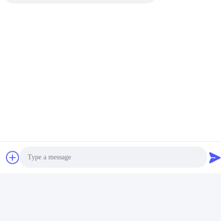
সম্পর্কিত পণ্য
ভিডিও
ভিডিও
উচ্চ গতির সিএনসি গ্যাবিয়ন জাল
জিনলিদা ৫৩০০ মিমি আল্ট্রা-ওয়াইড ভারী
মেশিন। স্থিতিশীল উৎপাদন, উচ্চ মুনাফা
দায়িত্ব সিএনসি গ্যাবিয়ন জাল মেশিন
হেক্সাগোনাল ওয়্যার নেট উত্পাদনের জন্য
সেরা দাম পান
সেরা দাম পান
Photo