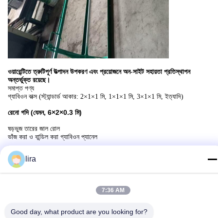
ওয়ারেন্টিতে ত্রুটিপূর্ণ উত্পাদন উপকরণ এবং প্রয়োজনে অন-সাইট সহায়তা প্রতিস্থাপন
অন্তর্ভুক্ত রয়েছে।
সমাপ্ত পণ্য
গ্যাবিওন বাক্স (স্ট্যান্ডার্ড আকার: 2×1×1 মি, 1×1×1 মি, 3×1×1 মি, ইত্যাদি)
রেনো গদি (যেমন, 6×2×0.3 মি)
ষড়ভুজ তারের জাল রোল
ভাঁজ করা ও বান্ডিল করা গ্যাবিওন প্যানেল
lira
ট্যাগ:
ভুলো তারের জাল মেশিন
তারের জাল তৈরীর মেশিন
তারের জাল মেশিন
7:36 AM
Good day, what product are you looking for?