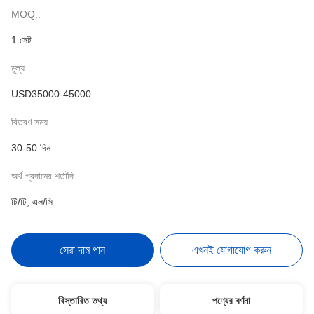
MOQ.:
1 সেট
মূল্য:
USD35000-45000
বিতরণ সময়:
30-50 দিন
অর্থ প্রদানের শর্তাদি:
টি/টি, এল/সি
সেরা দাম পান
এখনই যোগাযোগ করুন
বিস্তারিত তথ্য
পণ্যের বর্ণনা