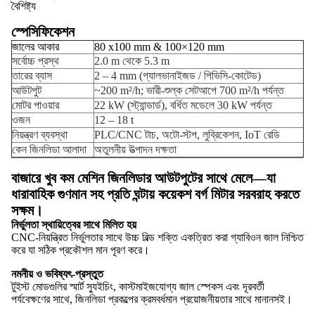
বৈশিষ্ট্য
স্পেসিফিকেশন
জালের আকার
80 x100 mm & 100×120 mm
সর্বোচ্চ প্রস্থ
2.0 m থেকে 5.3 m
তারের ব্যাস
2 – 4 mm (গ্যালভানাইজড / পিভিসি-কোটেড)
আউটপুট
~200 m²/h; ভারী-শুল্ক সেটআপে 700 m²/h পর্যন্ত
মোটর পাওয়ার
22 kW (স্ট্যান্ডার্ড), বর্ধিত মডেলে 30 kW পর্যন্ত
ওজন
12 – 18 t
নিয়ন্ত্রণ ব্যবস্থা
PLC/CNC টাচ, অটো-স্টপ, লুব্রিকেশন, IoT রেডি
কেন জিনলিডা আলাদা
অতুলনীয় উত্পাদন দক্ষতা
বাজারে খুব কম মেশিন জিনলিডার আউটপুটের সাথে মেলে—যা
ধারাবাহিক গুণমান সহ প্রতি ঘন্টায় কয়েকশ বর্গ মিটার সরবরাহ করতে
সক্ষম।
নির্ভুলতা স্থায়িত্বের সাথে মিলিত হয়
CNC-নিয়ন্ত্রিত নির্ভুলতার সাথে উচ্চ বিল্ড শক্তি একত্রিত করা গ্যাবিওন জাল নিশ্চিত
করে যা সঠিক প্রকৌশল মান পূরণ করে।
নমনীয় ও ভবিষ্যৎ-প্রস্তুত
টুইস্ট মোডগুলির স্মার্ট স্যুইচিং, কাস্টমাইজযোগ্য জাল স্পেকস এবং দূরবর্তী
পর্যবেক্ষণের সাথে, জিনলিডা প্রকল্পের ক্রমবর্ধমান প্রয়োজনীয়তার সাথে মানানসই।