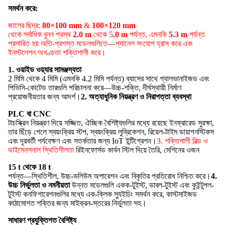
সমর্থন করে:
জালের ছিদ্র:
80×100 mm
&
100×120 mm
থেকে সর্বাধিক বুনন প্রস্থ
2.0 m
থেকে 5
.0 m
পর্যন্ত, এমনকি
5.3 m
পর্যন্ত
প্রসারিত হয় অতি-প্রশস্ত মডেলগুলিতে—প্যানেল সংযোগ হ্রাস করে এবং
ইনস্টলেশন অখণ্ডতা শক্তিশালী করে।
1. ওয়াইড ওয়্যার সামঞ্জস্যতা
2 মিমি থেকে 4 মিমি (এমনকি 4.2 মিমি পর্যন্ত) ব্যাসের সাথে গ্যালভানাইজড এবং
পিভিসি-কোটেড তারগুলি পরিচালনা করে—উচ্চ-শক্তি, দীর্ঘস্থায়ী নির্মাণ
প্রয়োজনীয়তার জন্য আদর্শ।
2. অত্যাধুনিক নিয়ন্ত্রণ ও নিরাপত্তা ব্যবস্থা
PLC বা CNC
টাচস্ক্রিন নিয়ন্ত্রণ দিয়ে সজ্জিত, ঐচ্ছিক বৈশিষ্ট্যগুলির মধ্যে রয়েছে ইনফ্রারেড সুরক্ষা,
তার ছিঁড়ে গেলে স্বয়ংক্রিয় স্টপ, স্বয়ংক্রিয় লুব্রিকেশন, রিয়েল-টাইম ডায়াগনস্টিকস
এবং দূরবর্তী পর্যবেক্ষণ এবং সতর্কতার জন্য IoT ইন্টিগ্রেশন।
3. শক্তিশালী বিল্ড ও
ডাইমেনশনাল স্থিতিশীলতা
রিইনফোর্সড কার্বন স্টিল দিয়ে তৈরি, মেশিনের ওজন
15 t থেকে 18 t
পর্যন্ত—স্থিতিশীল, উচ্চ-ভলিউম অপারেশন এবং বিকৃতির প্রতিরোধ নিশ্চিত করে।
4.
উচ্চ নির্ভুলতা ও নমনীয়তা
উন্নত মডেলগুলি একক-টুইস্ট, ডাবল-টুইস্ট এবং কুইন্টুপল-
টুইস্ট কনফিগারেশনগুলির মধ্যে এক-ক্লিক স্যুইচিং সমর্থন করে, কাস্টমাইজড
কাঠামোগত শক্তির জন্য মাইক্রন-স্তরের নির্ভুলতা সহ।
সাধারণ প্রযুক্তিগত বৈশিষ্ট্য