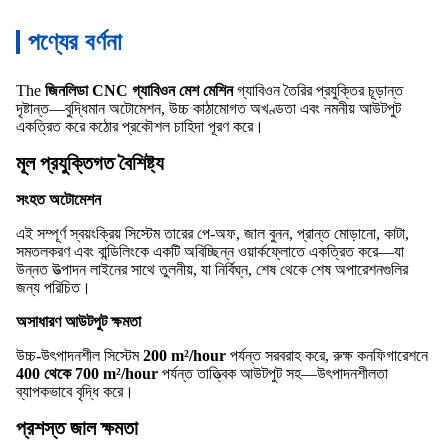
পণ্যের বর্ণনা
The
জিনলিডা CNC গ্যাবিওন মেশ মেশিন
গ্যাবিওন তৈরির প্রযুক্তির চূড়ান্ত
দৃষ্টান্ত—বুদ্ধিমান অটোমেশন, উচ্চ কাঠামোগত অখণ্ডতা এবং নমনীয় আউটপুট
একত্রিত করে কঠোর প্রকৌশল চাহিদা পূরণ করে।
মূল প্রযুক্তিগত বৈশিষ্ট্য
সংহত অটোমেশন
এই সম্পূর্ণ স্বয়ংক্রিয় সিস্টেম তারের পে-অফ, জাল বুনন, প্রান্ত মোড়ানো, কাটা,
সমতলকরণ এবং বান্ডিলিংকে একটি অবিচ্ছিন্ন ওয়ার্কফ্লোতে একত্রিত করে—যা
উন্নত উত্পাদন লাইনের সাথে তুলনীয়, যা নির্বিঘ্ন, শেষ থেকে শেষ অপারেশনগুলির
জন্য পরিচিত।
অসাধারণ আউটপুট ক্ষমতা
উচ্চ-উৎপাদনশীল সিস্টেম
200 m²/hour
পর্যন্ত সরবরাহ করে, রুক্ষ কনফিগারেশনে
400 থেকে 700 m²/hour
পর্যন্ত তাত্ত্বিক আউটপুট সহ—উৎপাদনশীলতা
ব্যাপকভাবে বৃদ্ধি করে।
প্রশস্ত জাল ক্ষমতা