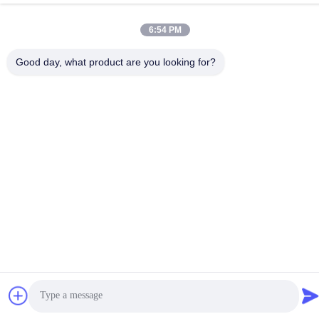
sales@gabion.cn
6:54 PM
ঠিকানা
Good day, what product are you looking for?
No.102, Yungu রোড, Zhutang টাউন, Jiangyin সিটি, জিয়াংসু প্রদেশের,
চীন
গোপনীয়তা নীতি
|
সাইট ম্যাপ
চীন ভালো মানের Gabion মেশিন সরবরাহকারী। কপিরাইট © 2012-2026 Jiangyin
Jinlida Light Industry Machinery Co.,Ltd সমস্ত অধিকার সংরক্ষিত।