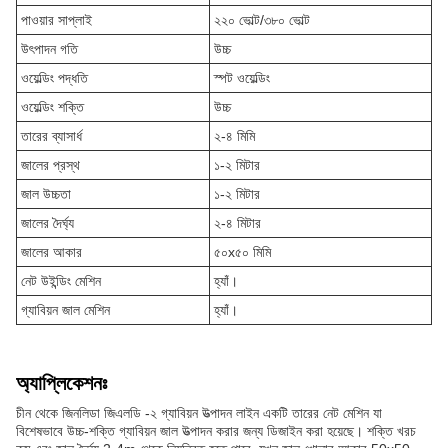
পাওয়ার সাপ্লাই
২২০ ভোল্ট/৩৮০ ভোল্ট
উৎপাদন গতি
উচ্চ
ওয়েল্ডিং পদ্ধতি
স্পট ওয়েল্ডিং
ওয়েল্ডিং শক্তি
উচ্চ
তারের ব্যাসার্ধ
২-৪ মিমি
জালের প্রস্থ
১-২ মিটার
জাল উচ্চতা
১-২ মিটার
জালের দৈর্ঘ্য
২-৪ মিটার
জালের আকার
৫০x৫০ মিমি
নেট উইন্ডিং মেশিন
হ্যাঁ।
গ্যাবিয়ন জাল মেশিন
হ্যাঁ।
অ্যাপ্লিকেশনঃ
চীন থেকে জিনলিডা জিএলডি -২ গ্যাবিয়ন উত্পাদন লাইন একটি তারের নেট মেশিন যা
বিশেষভাবে উচ্চ-শক্তি গ্যাবিয়ন জাল উত্পাদন করার জন্য ডিজাইন করা হয়েছে। শক্তি খরচ