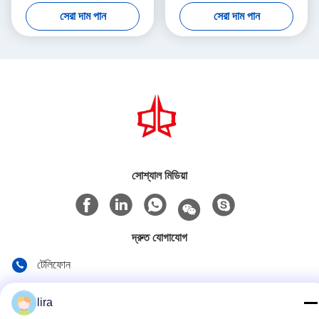
প্রস্তুতকারক
সেরা দাম পান
সেরা দাম পান
সোশ্যাল মিডিয়া
দ্রুত যোগাযোগ
টেলিফোন
86-510-86385783
lira
ই-মেইল