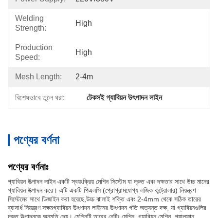
Welding
High
Strength:
Production
High
Speed:
Mesh Length:
2-4m
বিশেষভাবে তুলে ধরা:
টেকসই গ্যাবিয়ন উৎপাদন লাইন
পণ্যের বর্ণনা
পণ্যের বর্ণনাঃ
গ্যাবিয়ন উত্পাদন লাইন একটি স্বয়ংক্রিয় মেশিন সিস্টেম যা দ্রুত এবং দক্ষতার সাথে উচ্চ মানের
গ্যাবিয়ন উত্পাদন করে। এটি একটি পিএলসি (প্রোগ্রামযোগ্য লজিক কন্ট্রোলার) নিয়ন্ত্রণ
সিস্টেমের সাথে ডিজাইন করা হয়েছে,উচ্চ ঝালাই শক্তি এবং 2-4mm থেকে সঠিক তারের
ব্যাসার্ধ নিয়ন্ত্রণ সক্ষমগ্যাবিয়ন উৎপাদন লাইনের উৎপাদন গতি অত্যন্ত দক্ষ, যা গ্যাবিয়নগুলির
দ্রুত উত্পাদনকে অনুমতি দেয়। মেশিনটি তারের নেটিং মেশিন, গ্যাবিয়ন মেশিন, গ্যালফান