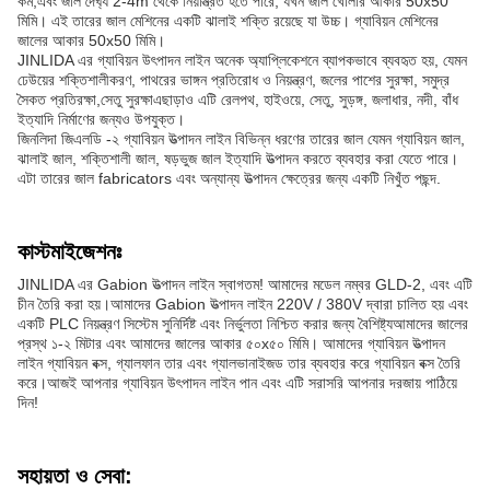
কম,এবং জাল দৈর্ঘ্য 2-4m থেকে নিয়ন্ত্রিত হতে পারে, যখন জাল খোলার আকার 50x50
মিমি। এই তারের জাল মেশিনের একটি ঝালাই শক্তি রয়েছে যা উচ্চ। গ্যাবিয়ন মেশিনের
জালের আকার 50x50 মিমি।
JINLIDA এর গ্যাবিয়ন উৎপাদন লাইন অনেক অ্যাপ্লিকেশনে ব্যাপকভাবে ব্যবহৃত হয়, যেমন
ঢেউয়ের শক্তিশালীকরণ, পাথরের ভাঙ্গন প্রতিরোধ ও নিয়ন্ত্রণ, জলের পাশের সুরক্ষা, সমুদ্র
সৈকত প্রতিরক্ষা,সেতু সুরক্ষাএছাড়াও এটি রেলপথ, হাইওয়ে, সেতু, সুড়ঙ্গ, জলাধার, নদী, বাঁধ
ইত্যাদি নির্মাণের জন্যও উপযুক্ত।
জিনলিদা জিএলডি -২ গ্যাবিয়ন উত্পাদন লাইন বিভিন্ন ধরণের তারের জাল যেমন গ্যাবিয়ন জাল,
ঝালাই জাল, শক্তিশালী জাল, ষড়ভুজ জাল ইত্যাদি উত্পাদন করতে ব্যবহার করা যেতে পারে।
এটা তারের জাল fabricators এবং অন্যান্য উত্পাদন ক্ষেত্রের জন্য একটি নিখুঁত পছন্দ.
কাস্টমাইজেশনঃ
JINLIDA এর Gabion উত্পাদন লাইন স্বাগতম! আমাদের মডেল নম্বর GLD-2, এবং এটি
চীন তৈরি করা হয়।আমাদের Gabion উত্পাদন লাইন 220V / 380V দ্বারা চালিত হয় এবং
একটি PLC নিয়ন্ত্রণ সিস্টেম সুনির্দিষ্ট এবং নির্ভুলতা নিশ্চিত করার জন্য বৈশিষ্ট্যআমাদের জালের
প্রস্থ ১-২ মিটার এবং আমাদের জালের আকার ৫০x৫০ মিমি। আমাদের গ্যাবিয়ন উত্পাদন
লাইন গ্যাবিয়ন বক্স, গ্যালফান তার এবং গ্যালভানাইজড তার ব্যবহার করে গ্যাবিয়ন বক্স তৈরি
করে।আজই আপনার গ্যাবিয়ন উৎপাদন লাইন পান এবং এটি সরাসরি আপনার দরজায় পাঠিয়ে
দিন!
সহায়তা ও সেবা: