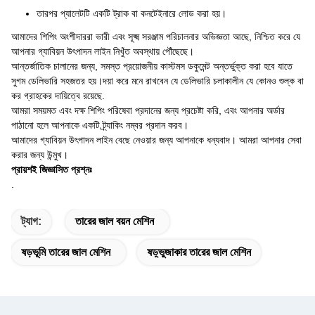
তারপর প্যালেটটি একটি ট্রাক বা কনটেইনারে লোড করা হয়।
আমাদের শিপিং অংশীদাররা ভারী এবং সূক্ষ্ম সরঞ্জাম পরিচালনার অভিজ্ঞতা আছে, নিশ্চিত করে যে
আপনার গ্যাবিয়ন উৎপাদন লাইন নিখুঁত অবস্থায় পৌঁছেছে।
আন্তর্জাতিক চালানের জন্য, সমস্ত প্রয়োজনীয় কাস্টমস ডকুমেন্ট অন্তর্ভুক্ত করা হবে যাতে
সুগম ডেলিভারি সহজতর হয়।দয়া করে মনে রাখবেন যে ডেলিভারি চলাকালীন যে কোনও শুল্ক বা
কর গ্রাহকের দায়িত্বে রয়েছে.
আমরা সময়মত এবং দক্ষ শিপিং পরিষেবা প্রদানের জন্য প্রচেষ্টা করি, এবং আপনার অর্ডার
পাঠানো হলে আপনাকে একটি ট্র্যাকিং নম্বর প্রদান করব।
আমাদের গ্যাবিয়ন উৎপাদন লাইন বেছে নেওয়ার জন্য আপনাকে ধন্যবাদ। আমরা আপনার সেবা
করার জন্য উন্মুখ।
প্রায়শই জিজ্ঞাসিত প্রশ্নঃ
.
ট্যাগ:
তারের জাল বয়ন মেশিন
ষড়ভূমি তারের জাল মেশিন
ষড়্ভুজাকার তারের জাল মেশিন