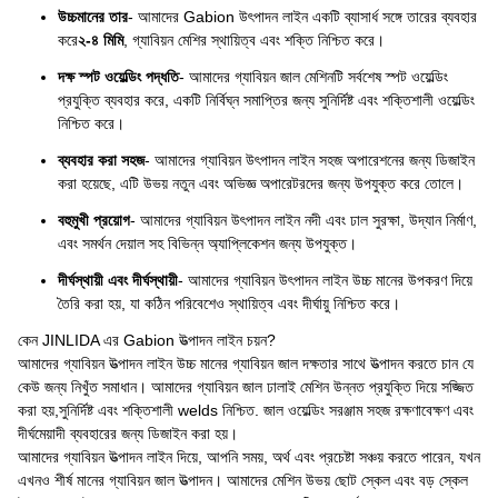
উচ্চমানের তার
- আমাদের Gabion উৎপাদন লাইন একটি ব্যাসার্ধ সঙ্গে তারের ব্যবহার
করে
২-৪ মিমি
, গ্যাবিয়ন মেশির স্থায়িত্ব এবং শক্তি নিশ্চিত করে।
দক্ষ স্পট ওয়েল্ডিং পদ্ধতি
- আমাদের গ্যাবিয়ন জাল মেশিনটি সর্বশেষ স্পট ওয়েল্ডিং
প্রযুক্তি ব্যবহার করে, একটি নির্বিঘ্ন সমাপ্তির জন্য সুনির্দিষ্ট এবং শক্তিশালী ওয়েল্ডিং
নিশ্চিত করে।
ব্যবহার করা সহজ
- আমাদের গ্যাবিয়ন উৎপাদন লাইন সহজ অপারেশনের জন্য ডিজাইন
করা হয়েছে, এটি উভয় নতুন এবং অভিজ্ঞ অপারেটরদের জন্য উপযুক্ত করে তোলে।
বহুমুখী প্রয়োগ
- আমাদের গ্যাবিয়ন উৎপাদন লাইন নদী এবং ঢাল সুরক্ষা, উদ্যান নির্মাণ,
এবং সমর্থন দেয়াল সহ বিভিন্ন অ্যাপ্লিকেশন জন্য উপযুক্ত।
দীর্ঘস্থায়ী এবং দীর্ঘস্থায়ী
- আমাদের গ্যাবিয়ন উৎপাদন লাইন উচ্চ মানের উপকরণ দিয়ে
তৈরি করা হয়, যা কঠিন পরিবেশেও স্থায়িত্ব এবং দীর্ঘায়ু নিশ্চিত করে।
কেন JINLIDA এর Gabion উত্পাদন লাইন চয়ন?
আমাদের গ্যাবিয়ন উত্পাদন লাইন উচ্চ মানের গ্যাবিয়ন জাল দক্ষতার সাথে উত্পাদন করতে চান যে
কেউ জন্য নিখুঁত সমাধান। আমাদের গ্যাবিয়ন জাল ঢালাই মেশিন উন্নত প্রযুক্তি দিয়ে সজ্জিত
করা হয়,সুনির্দিষ্ট এবং শক্তিশালী welds নিশ্চিত. জাল ওয়েল্ডিং সরঞ্জাম সহজ রক্ষণাবেক্ষণ এবং
দীর্ঘমেয়াদী ব্যবহারের জন্য ডিজাইন করা হয়।
আমাদের গ্যাবিয়ন উত্পাদন লাইন দিয়ে, আপনি সময়, অর্থ এবং প্রচেষ্টা সঞ্চয় করতে পারেন, যখন
এখনও শীর্ষ মানের গ্যাবিয়ন জাল উত্পাদন। আমাদের মেশিন উভয় ছোট স্কেল এবং বড় স্কেল