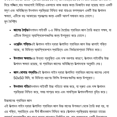
দিয়ে সজ্জিত,যার সবগুলোই নির্বিঘ্নে একসাথে কাজ করার জন্য ডিজাইন করা হয়েছে যাতে একটি
মসৃণ এবং অবিচ্ছিন্ন উৎপাদন প্রক্রিয়া নিশ্চিত করা যায়এর ফলস্বরূপ একটি উচ্চ উত্পাদন
ক্ষমতা, এটিকে বড় আকারের প্রকল্পের জন্য একটি আদর্শ সমাধান করে তোলে।
মূল বৈশিষ্ট্য
জালের দৈর্ঘ্যঃ
উৎপাদন লাইনটি ২-৪ মিটার দৈর্ঘ্যের গ্যাবিয়ন জাল তৈরি করতে সক্ষম, যা
এটিকে বিস্তৃত অ্যাপ্লিকেশনগুলির জন্য উপযুক্ত করে তোলে।
ওয়েল্ডিং শক্তিঃ
এই উত্পাদন লাইন দ্বারা উত্পাদিত গ্যাবিয়ন জাল উচ্চ ঝালাই শক্তি
আছে, যা বিভিন্ন অ্যাপ্লিকেশনে স্থায়িত্ব এবং নির্ভরযোগ্যতা নিশ্চিত করে।
উৎপাদন ক্ষমতাঃ
এর উন্নত প্রযুক্তি এবং দক্ষ নকশার কারণে, উত্পাদন লাইনটির উচ্চ
উত্পাদন ক্ষমতা রয়েছে, যা গ্যাবিয়ন জালের অবিচ্ছিন্ন উত্পাদনকে অনুমতি দেয়।
জাল খোলার পদ্ধতিঃ
এই উত্পাদন লাইন দ্বারা উত্পাদিত গ্যাবিয়ন জালের জালের খোলা
50x50 মিমি, যা বিভিন্ন ধরণের ফিলিং উপকরণগুলির জন্য উপযুক্ত।
উৎপাদন গতিঃ
উৎপাদন লাইনটি উচ্চ গতিতে কাজ করে, যা দ্রুত এবং দক্ষ উত্পাদন
প্রক্রিয়া নিশ্চিত করে, সময় সাশ্রয় করে এবং সামগ্রিক উত্পাদনশীলতা বৃদ্ধি করে।
উচ্চমানের গ্যাবিয়ন জাল
এই উত্পাদন লাইন দ্বারা উত্পাদিত গ্যাবিয়ন জাল উচ্চ মানের উপকরণ থেকে তৈরি করা হয়, যা
এর শক্তি, স্থায়িত্ব এবং দীর্ঘ জীবনকাল নিশ্চিত করে।উত্পাদন প্রক্রিয়ায় ব্যবহৃত তারের