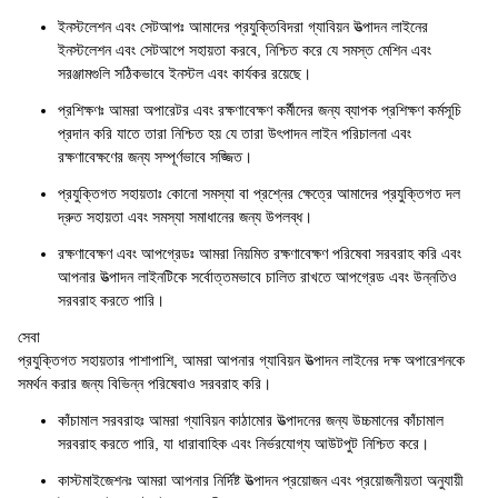
ইনস্টলেশন এবং সেটআপঃ আমাদের প্রযুক্তিবিদরা গ্যাবিয়ন উত্পাদন লাইনের
ইনস্টলেশন এবং সেটআপে সহায়তা করবে, নিশ্চিত করে যে সমস্ত মেশিন এবং
সরঞ্জামগুলি সঠিকভাবে ইনস্টল এবং কার্যকর রয়েছে।
প্রশিক্ষণঃ আমরা অপারেটর এবং রক্ষণাবেক্ষণ কর্মীদের জন্য ব্যাপক প্রশিক্ষণ কর্মসূচি
প্রদান করি যাতে তারা নিশ্চিত হয় যে তারা উৎপাদন লাইন পরিচালনা এবং
রক্ষণাবেক্ষণের জন্য সম্পূর্ণভাবে সজ্জিত।
প্রযুক্তিগত সহায়তাঃ কোনো সমস্যা বা প্রশ্নের ক্ষেত্রে আমাদের প্রযুক্তিগত দল
দ্রুত সহায়তা এবং সমস্যা সমাধানের জন্য উপলব্ধ।
রক্ষণাবেক্ষণ এবং আপগ্রেডঃ আমরা নিয়মিত রক্ষণাবেক্ষণ পরিষেবা সরবরাহ করি এবং
আপনার উত্পাদন লাইনটিকে সর্বোত্তমভাবে চালিত রাখতে আপগ্রেড এবং উন্নতিও
সরবরাহ করতে পারি।
সেবা
প্রযুক্তিগত সহায়তার পাশাপাশি, আমরা আপনার গ্যাবিয়ন উত্পাদন লাইনের দক্ষ অপারেশনকে
সমর্থন করার জন্য বিভিন্ন পরিষেবাও সরবরাহ করি।
কাঁচামাল সরবরাহঃ আমরা গ্যাবিয়ন কাঠামোর উত্পাদনের জন্য উচ্চমানের কাঁচামাল
সরবরাহ করতে পারি, যা ধারাবাহিক এবং নির্ভরযোগ্য আউটপুট নিশ্চিত করে।
কাস্টমাইজেশনঃ আমরা আপনার নির্দিষ্ট উত্পাদন প্রয়োজন এবং প্রয়োজনীয়তা অনুযায়ী