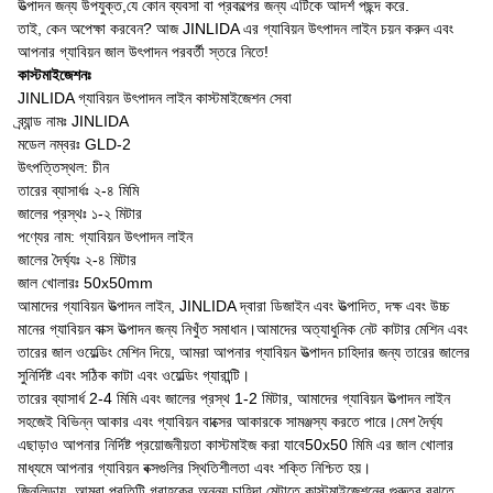
উত্পাদন জন্য উপযুক্ত,যে কোন ব্যবসা বা প্রকল্পের জন্য এটিকে আদর্শ পছন্দ করে.
তাই, কেন অপেক্ষা করবেন? আজ JINLIDA এর গ্যাবিয়ন উৎপাদন লাইন চয়ন করুন এবং
আপনার গ্যাবিয়ন জাল উৎপাদন পরবর্তী স্তরে নিতে!
কাস্টমাইজেশনঃ
JINLIDA গ্যাবিয়ন উৎপাদন লাইন কাস্টমাইজেশন সেবা
ব্র্যান্ড নামঃ JINLIDA
মডেল নম্বরঃ GLD-2
উৎপত্তিস্থল: চীন
তারের ব্যাসার্ধঃ ২-৪ মিমি
জালের প্রস্থঃ ১-২ মিটার
পণ্যের নাম: গ্যাবিয়ন উৎপাদন লাইন
জালের দৈর্ঘ্যঃ ২-৪ মিটার
জাল খোলারঃ 50x50mm
আমাদের গ্যাবিয়ন উত্পাদন লাইন, JINLIDA দ্বারা ডিজাইন এবং উত্পাদিত, দক্ষ এবং উচ্চ
মানের গ্যাবিয়ন বাক্স উত্পাদন জন্য নিখুঁত সমাধান।আমাদের অত্যাধুনিক নেট কাটার মেশিন এবং
তারের জাল ওয়েল্ডিং মেশিন দিয়ে, আমরা আপনার গ্যাবিয়ন উত্পাদন চাহিদার জন্য তারের জালের
সুনির্দিষ্ট এবং সঠিক কাটা এবং ওয়েল্ডিং গ্যারান্টি।
তারের ব্যাসার্ধ 2-4 মিমি এবং জালের প্রস্থ 1-2 মিটার, আমাদের গ্যাবিয়ন উত্পাদন লাইন
সহজেই বিভিন্ন আকার এবং গ্যাবিয়ন বাক্সের আকারকে সামঞ্জস্য করতে পারে।মেশ দৈর্ঘ্য
এছাড়াও আপনার নির্দিষ্ট প্রয়োজনীয়তা কাস্টমাইজ করা যাবে50x50 মিমি এর জাল খোলার
মাধ্যমে আপনার গ্যাবিয়ন বক্সগুলির স্থিতিশীলতা এবং শক্তি নিশ্চিত হয়।
জিনলিডায়, আমরা প্রতিটি গ্রাহকের অনন্য চাহিদা মেটাতে কাস্টমাইজেশনের গুরুত্ব বুঝতে