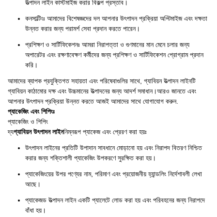
উত্পাদন লাইন কাস্টমাইজ করার বিকল্প প্রস্তাব।
কনসাল্টিংঃ আমাদের বিশেষজ্ঞদের দল আপনার উৎপাদন প্রক্রিয়া অপ্টিমাইজ এবং দক্ষতা
উন্নত করার জন্য পরামর্শ সেবা প্রদান করতে পারেন।
প্রশিক্ষণ ও সার্টিফিকেশনঃ আমরা নিরাপত্তা ও গুণমানের মান মেনে চলার জন্য
অপারেটর এবং রক্ষণাবেক্ষণ কর্মীদের জন্য প্রশিক্ষণ ও সার্টিফিকেশন প্রোগ্রাম প্রদান
করি।
আমাদের ব্যাপক প্রযুক্তিগত সহায়তা এবং পরিষেবাগুলির সাথে, গ্যাবিয়ন উত্পাদন লাইনটি
গ্যাবিয়ন কাঠামোর দক্ষ এবং উচ্চমানের উত্পাদনের জন্য আদর্শ সমাধান।আরও জানতে এবং
আপনার উৎপাদন প্রক্রিয়া উন্নত করতে আজই আমাদের সাথে যোগাযোগ করুন.
প্যাকেজিং এবং শিপিংঃ
প্যাকেজিং ও শিপিং
দ্য
গ্যাবিয়ন উৎপাদন লাইন
নিম্নরূপ প্যাকেজ এবং প্রেরণ করা হয়ঃ
উৎপাদন লাইনের প্রতিটি উপাদান সাবধানে মোড়ানো হয় এবং নিরাপদ বিতরণ নিশ্চিত
করার জন্য শক্তিশালী প্যাকেজিং উপকরণে সুরক্ষিত করা হয়।
প্যাকেজিংয়ের উপর পণ্যের নাম, পরিমাণ এবং প্রয়োজনীয় হ্যান্ডলিং নির্দেশাবলী লেখা
আছে।
প্যাকেজড উত্পাদন লাইন একটি প্যালেটে লোড করা হয় এবং পরিবহনের জন্য নিরাপদে
বাঁধা হয়।