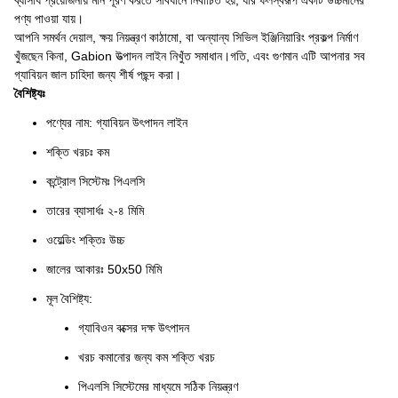
ব্যাসার্ধ প্রয়োজনীয় মান পূরণ করতে সাবধানে নির্বাচিত হয়, যার ফলস্বরূপ একটি উচ্চমানের
পণ্য পাওয়া যায়।
আপনি সমর্থন দেয়াল, ক্ষয় নিয়ন্ত্রণ কাঠামো, বা অন্যান্য সিভিল ইঞ্জিনিয়ারিং প্রকল্প নির্মাণ
খুঁজছেন কিনা, Gabion উত্পাদন লাইন নিখুঁত সমাধান।গতি, এবং গুণমান এটি আপনার সব
গ্যাবিয়ন জাল চাহিদা জন্য শীর্ষ পছন্দ করা।
বৈশিষ্ট্যঃ
পণ্যের নাম: গ্যাবিয়ন উৎপাদন লাইন
শক্তি খরচঃ কম
কন্ট্রোল সিস্টেমঃ পিএলসি
তারের ব্যাসার্ধঃ ২-৪ মিমি
ওয়েল্ডিং শক্তিঃ উচ্চ
জালের আকারঃ 50x50 মিমি
মূল বৈশিষ্ট্য:
গ্যাবিওন বক্সের দক্ষ উৎপাদন
খরচ কমানোর জন্য কম শক্তি খরচ
পিএলসি সিস্টেমের মাধ্যমে সঠিক নিয়ন্ত্রণ