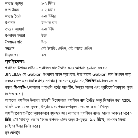
জালের প্রস্থ
১-২ মিটার
জাল উচ্চতা
১-২ মিটার
জালের দৈর্ঘ্য
২-৪ মিটার
উপাদান
ইস্পাত তার
তারের ব্যাসার্ধ
২-৪ মিমি
উৎপাদন ক্ষমতা
উচ্চ
উৎপাদন গতি
উচ্চ
সরঞ্জাম
নেট উইন্ডিং মেশিন, নেট কাটার মেশিন
বিদ্যুৎ খরচ
কম
অ্যাপ্লিকেশনঃ
গ্যাবিয়ন উত্পাদন লাইন - গ্যাবিয়ন জাল তৈরির জন্য আপনার চূড়ান্ত সমাধান
JINLIDA এর Gabion উৎপাদন লাইন স্বাগতম, উচ্চ মানের Gabion জাল উত্পাদন জন্য
সবচেয়ে দক্ষ এবং নির্ভরযোগ্য সমাধান। আমাদের ব্র্যান্ড নাম,
জিনলিদা
আমাদের মডেল
নম্বর,
জিএলডি-২
আমাদের পণ্যগুলি গর্বের সাথে
চীন
, উন্নত মানের এবং প্রতিযোগিতামূলক মূল্য
নিশ্চিত করে।
আমাদের গ্যাবিয়ন উত্পাদন লাইনটি বিশেষভাবে গ্যাবিয়ন বাক্স তৈরির জন্য ডিজাইন করা হয়েছে,
যা নদী এবং ঢালের সুরক্ষা, উদ্যান এবং প্রতিরক্ষামূলক দেয়ালের মতো বিভিন্ন
অ্যাপ্লিকেশনগুলিতে ব্যাপকভাবে ব্যবহৃত হয়।আমাদের গ্যাবিয়ন বক্সের জালের আকার
৫০x৫০
মিমি
, এটি বিভিন্ন ধরণের ফিলিং উপকরণগুলির জন্য উপযুক্ত।
১-২ মিটার
, আপনার নির্দিষ্ট
চাহিদার উপর নির্ভর করে।
মূল বৈশিষ্ট্য: