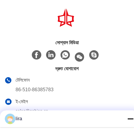
সোশ্যাল মিডিয়া
দ্রুত যোগাযোগ
টেলিফোন
86-510-86385783
ই-মেইল
sales@gabion.cn
lira
ঠিকানা
No.102, Yungu রোড, Zhutang টাউন, Jiangyin সিটি, জিয়াংসু প্রদেশের,