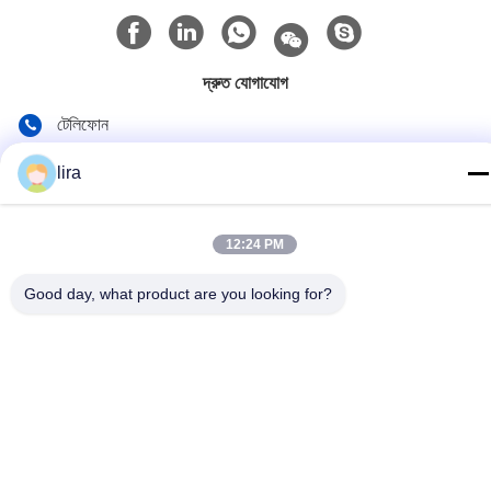
দ্রুত যোগাযোগ
টেলিফোন
86-510-86385783
lira
ই-মেইল
sales@gabion.cn
12:24 PM
ঠিকানা
Good day, what product are you looking for?
No.102, Yungu রোড, Zhutang টাউন, Jiangyin সিটি, জিয়াংসু প্রদেশের,
চীন
গোপনীয়তা নীতি
|
সাইট ম্যাপ
চীন ভালো মানের Gabion মেশিন সরবরাহকারী। কপিরাইট © 2012-2026 Jiangyin
Jinlida Light Industry Machinery Co.,Ltd সমস্ত অধিকার সংরক্ষিত।