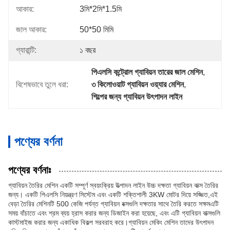
আকার:
3মি*2মি*1.5মি
জাল আকার:
50*50 মিমি
গ্যারান্টি:
১ বছর
পিএলসি কন্ট্রোল গ্যাবিয়ন তারের জাল মেশিন
, 
বিশেষভাবে তুলে ধরা:
৩ কিলোওয়াট গ্যাবিয়ন ওয়্যার মেশিন
, 
শিল্পের জন্য গ্যাবিয়ন উৎপাদন লাইন
পণ্যের বর্ণনা
পণ্যের বর্ণনাঃ
গ্যাবিয়ন তৈরির মেশিন একটি সম্পূর্ণ স্বয়ংক্রিয় উত্পাদন লাইন উচ্চ দক্ষতা গ্যাবিয়ন বাক্স তৈরির
জন্য। একটি পিএলসি নিয়ন্ত্রণ সিস্টেম এবং একটি শক্তিশালী 3KW মোটর দিয়ে সজ্জিত,এই
বেড়া তৈরির মেশিনটি 500 কেজি পর্যন্ত গ্যাবিয়ন বক্সগুলি দক্ষতার সাথে তৈরি করতে সক্ষমএটি
সময় বাঁচাতে এবং শ্রম ব্যয় হ্রাস করার জন্য ডিজাইন করা হয়েছে, এবং এটি গ্যাবিয়ন বাক্সগুলি
কাস্টমাইজ করার জন্য একাধিক বিকল্প সরবরাহ করে।গ্যাবিয়ন মেকিং মেশিন তাদের উৎপাদন