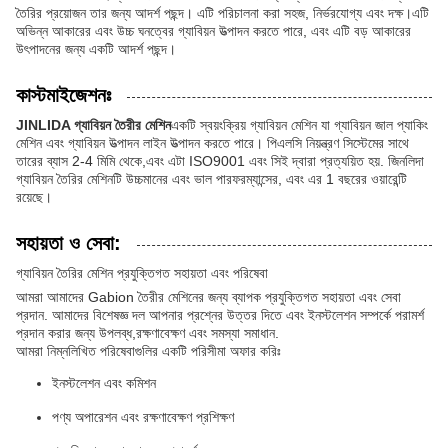
তৈরির প্রয়োজন তার জন্য আদর্শ পছন্দ। এটি পরিচালনা করা সহজ, নির্ভরযোগ্য এবং দক্ষ।এটি
অভিন্ন আকারের এবং উচ্চ ঘনত্বের গ্যাবিয়ন উত্পাদন করতে পারে, এবং এটি বড় আকারের
উৎপাদনের জন্য একটি আদর্শ পছন্দ।
কাস্টমাইজেশনঃ
JINLIDA গ্যাবিয়ন তৈরীর মেশিন
একটি স্বয়ংক্রিয় গ্যাবিয়ন মেশিন যা গ্যাবিয়ন জাল প্যাকিং
মেশিন এবং গ্যাবিয়ন উত্পাদন লাইন উত্পাদন করতে পারে। পিএলসি নিয়ন্ত্রণ সিস্টেমের সাথে
তারের ব্যাস 2-4 মিমি থেকে,এবং এটা ISO9001 এবং সিই দ্বারা প্রত্যয়িত হয়. জিনলিদা
গ্যাবিয়ন তৈরির মেশিনটি উচ্চমানের এবং ভাল পারফরম্যান্সের, এবং এর 1 বছরের ওয়ারেন্টি
রয়েছে।
সহায়তা ও সেবা:
গ্যাবিয়ন তৈরির মেশিন প্রযুক্তিগত সহায়তা এবং পরিষেবা
আমরা আমাদের Gabion তৈরীর মেশিনের জন্য ব্যাপক প্রযুক্তিগত সহায়তা এবং সেবা
প্রদান. আমাদের বিশেষজ্ঞ দল আপনার প্রশ্নের উত্তর দিতে এবং ইনস্টলেশন সম্পর্কে পরামর্শ
প্রদান করার জন্য উপলব্ধ,রক্ষণাবেক্ষণ এবং সমস্যা সমাধান.
আমরা নিম্নলিখিত পরিষেবাগুলির একটি পরিসীমা অফার করিঃ
ইনস্টলেশন এবং কমিশন
পণ্য অপারেশন এবং রক্ষণাবেক্ষণ প্রশিক্ষণ