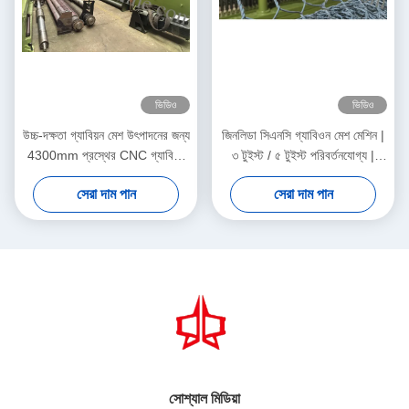
ভিডিও
ভিডিও
উচ্চ-দক্ষতা গ্যাবিয়ন মেশ উৎপাদনের জন্য
জিনলিডা সিএনসি গ্যাবিওন মেশ মেশিন |
4300mm প্রস্থের CNC গ্যাবিয়ন
৩ টুইস্ট / ৫ টুইস্ট পরিবর্তনযোগ্য |
মেশ মেশিন
সামঞ্জস্যযোগ্য টুইস্ট দৈর্ঘ্য | উচ্চ-গতির
সেরা দাম পান
সেরা দাম পান
মাল্টি-স্পেক উৎপাদন
সোশ্যাল মিডিয়া