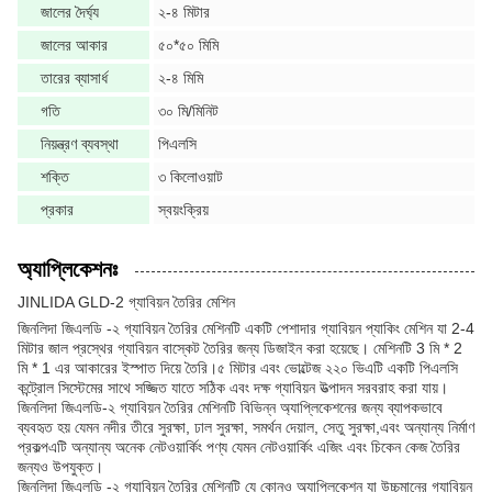
জালের দৈর্ঘ্য
২-৪ মিটার
জালের আকার
৫০*৫০ মিমি
তারের ব্যাসার্ধ
২-৪ মিমি
গতি
৩০ মি/মিনিট
নিয়ন্ত্রণ ব্যবস্থা
পিএলসি
শক্তি
৩ কিলোওয়াট
প্রকার
স্বয়ংক্রিয়
অ্যাপ্লিকেশনঃ
JINLIDA GLD-2 গ্যাবিয়ন তৈরির মেশিন
জিনলিদা জিএলডি -২ গ্যাবিয়ন তৈরির মেশিনটি একটি পেশাদার গ্যাবিয়ন প্যাকিং মেশিন যা 2-4
মিটার জাল প্রস্থের গ্যাবিয়ন বাস্কেট তৈরির জন্য ডিজাইন করা হয়েছে। মেশিনটি 3 মি * 2
মি * 1 এর আকারের ইস্পাত দিয়ে তৈরি।৫ মিটার এবং ভোল্টেজ ২২০ ভিএটি একটি পিএলসি
কন্ট্রোল সিস্টেমের সাথে সজ্জিত যাতে সঠিক এবং দক্ষ গ্যাবিয়ন উত্পাদন সরবরাহ করা যায়।
জিনলিদা জিএলডি-২ গ্যাবিয়ন তৈরির মেশিনটি বিভিন্ন অ্যাপ্লিকেশনের জন্য ব্যাপকভাবে
ব্যবহৃত হয় যেমন নদীর তীরে সুরক্ষা, ঢাল সুরক্ষা, সমর্থন দেয়াল, সেতু সুরক্ষা,এবং অন্যান্য নির্মাণ
প্রকল্পএটি অন্যান্য অনেক নেটওয়ার্কিং পণ্য যেমন নেটওয়ার্কিং এজিং এবং চিকেন কেজ তৈরির
জন্যও উপযুক্ত।
জিনলিদা জিএলডি -২ গ্যাবিয়ন তৈরির মেশিনটি যে কোনও অ্যাপ্লিকেশন যা উচ্চমানের গ্যাবিয়ন