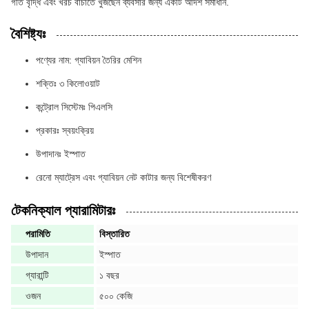
গতি বৃদ্ধি এবং খরচ বাঁচাতে খুঁজছেন ব্যবসার জন্য একটি আদর্শ সমাধান.
বৈশিষ্ট্যঃ
পণ্যের নাম: গ্যাবিয়ন তৈরির মেশিন
শক্তিঃ ৩ কিলোওয়াট
কন্ট্রোল সিস্টেমঃ পিএলসি
প্রকারঃ স্বয়ংক্রিয়
উপাদানঃ ইস্পাত
রেনো ম্যাট্রেস এবং গ্যাবিয়ন নেট কাটার জন্য বিশেষীকরণ
টেকনিক্যাল প্যারামিটারঃ
পরামিতি
বিস্তারিত
উপাদান
ইস্পাত
গ্যারান্টি
১ বছর
ওজন
৫০০ কেজি