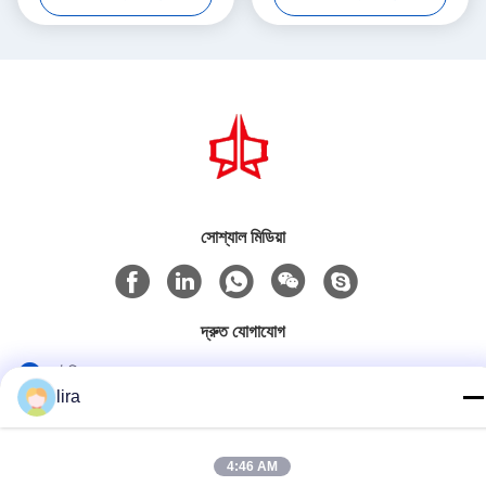
সোশ্যাল মিডিয়া
দ্রুত যোগাযোগ
টেলিফোন
lira
86-510-86385783
ই-মেইল
4:46 AM
sales@gabion.cn