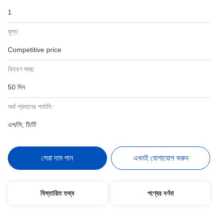
1
মূল্য:
Competitive price
বিতরণ সময়:
50 দিন
অর্থ প্রদানের শর্তাদি:
এল/সি, টি/টি
সেরা দাম পান
এখনই যোগাযোগ করুন
বিস্তারিত তথ্য
পণ্যের বর্ণনা