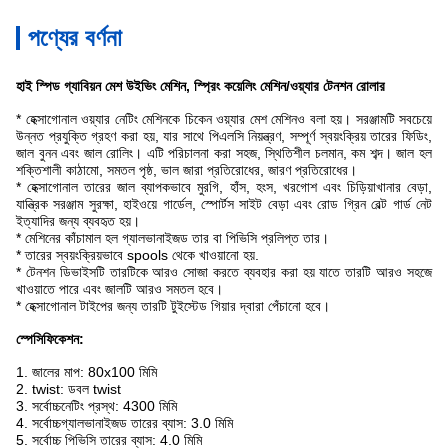
পণ্যের বর্ণনা
হাই স্পিড গ্যাবিয়ন মেশ উইভিং মেশিন, স্প্রিং কয়েলিং মেশিন/ওয়্যার টেনশন রোলার
* হেক্সাগোনাল ওয়্যার নেটিং মেশিনকে চিকেন ওয়্যার মেশ মেশিনও বলা হয়। সরঞ্জামটি সবচেয়ে
উন্নত প্রযুক্তি গ্রহণ করা হয়, যার সাথে পিএলসি নিয়ন্ত্রণ, সম্পূর্ণ স্বয়ংক্রিয় তারের ফিডিং,
জাল বুনন এবং জাল রোলিং। এটি পরিচালনা করা সহজ, স্থিতিশীল চলমান, কম শব্দ। জাল হল
শক্তিশালী কাঠামো, সমতল পৃষ্ঠ, ভাল জারা প্রতিরোধের, জারণ প্রতিরোধের।
* হেক্সাগোনাল তারের জাল ব্যাপকভাবে মুরগি, হাঁস, হংস, খরগোশ এবং চিড়িয়াখানার বেড়া,
যান্ত্রিক সরঞ্জাম সুরক্ষা, হাইওয়ে গার্ডেল, স্পোর্টস সাইট বেড়া এবং রোড গ্রিন বেল্ট গার্ড নেট
ইত্যাদির জন্য ব্যবহৃত হয়।
* মেশিনের কাঁচামাল হল গ্যালভানাইজড তার বা পিভিসি প্রলিপ্ত তার।
* তারের স্বয়ংক্রিয়ভাবে spools থেকে খাওয়ানো হয়.
* টেনশন ডিভাইসটি তারটিকে আরও সোজা করতে ব্যবহার করা হয় যাতে তারটি আরও সহজে
খাওয়াতে পারে এবং জালটি আরও সমতল হবে।
* হেক্সাগোনাল টাইপের জন্য তারটি টুইস্টেড গিয়ার দ্বারা পেঁচানো হবে।
স্পেসিফিকেশন:
1. জালের মাপ: 80x100 মিমি
2. twist: ডবল twist
3. সর্বোচ্চনেটিং প্রস্থ: 4300 মিমি
4. সর্বোচ্চগ্যালভানাইজড তারের ব্যাস: 3.0 মিমি
5. সর্বোচ্চ পিভিসি তারের ব্যাস: 4.0 মিমি