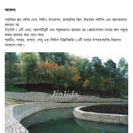
আবেদন:
গ্যাবিয়ন বক্স মেশিন তেল, নির্মাণ, উত্থাপন, রাসায়নিক শিল্প, উষ্ণায়ন পাইপিং এবং ব্যাপকভাবে
ব্যবহৃত হয়
ইত্যাদি। এটি বেড়া, অ্যাপার্টমেন্ট এবং সবুজায়নেও ব্যবহৃত হয়।হেক্সাগোনাল তারের জাল সমুদ্র
রক্ষায় ব্যবহার করা যেতে পারে
প্রাচীর, পাহাড়, রাস্তা, সেতু এবং সিভিল ইঞ্জিনিয়ারিং।এটি বন্যার উপকরণগুলির বিরুদ্ধে
অন্যতম সেরা।