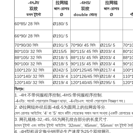
-4ঘণ্টা/
拉网辊
-4HS/
拉网辊
双绞
জাল রোলার
双绞
জাল রোলার
ডবল টুইস্ট
Ø
d
ouble
মোচড়
Ø
পা
60*85/ 28 মিমি
Ø180/ 5
66*90/ 28 মিমি
Ø191/ 5
70*90/30 মিমি
Ø191/ 5
70*90/ 45 মিমি
Ø215/ 5
70*10
80*103/ 32 মিমি
Ø215/5
80*115/ 45 মিমি
Ø203/ 4
80*10
88*105/ 32 মিমি
Ø218/ 5
88*115/ 45 মিমি
Ø203/ 4
88*10
90*100/ 32 মিমি
Ø218/ 5
90*115/ 45 মিমি
Ø203/ 4
90*10
100*120/ 32 মিমি
Ø242/ 5
100*125/45 মিমি
Ø217/ 4
100*1
110*140/ 32 মিমি
Ø219/ 4
110*126/45 মিমি
Ø218/ 4
110*1
120*140/ 32 মিমি
Ø219/ 4
120*140/45 মিমি
Ø295/ 5
120*1
বিঃদ্রঃ:
1. -4H:不带伺服程序控制,-4HS:带伺服程序控制.
-4এইচ: সার্ভো প্রোগ্রাম নিয়ন্ত্রণ ছাড়া, -4এইচএস: সার্ভো প্রোগ্রাম নিয়ন্ত্রণ সহ।
2. Ø拉网辊外径后面-4或-5为圆周上的拉网齿等分.
মেশ রোলার আইটেম: '4' বা '5' মানে কাঁটা পেরেকের সমান অংশ সংখ্যা (একটি রোলারের
3. 网孔规格-32,-45,-55为网孔绞合部分的长度尺寸.
ডাবল টুইস্ট এবং ফাইভ টুইস্ট আইটেম: '32mm', '45mm', '55mm' হল টুইস্ট দৈর্ঘ
4. -4H型机设定每分钟理论生产速度为25个双绞网孔.