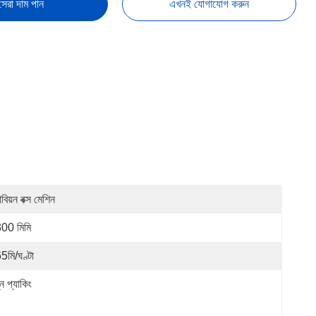
সেরা দাম পান
এখনই যোগাযোগ করুন
াবিয়ন বক্স মেশিন
00 মিমি
5মি/ঘণ্টা
ন প্যাকিং